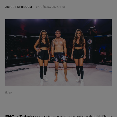
AUTOR
FIGHTROOM
27. OŽUJKA 2022. 1:53
iklex
FNC
u
Zaboku
nam je ponudio pravi spektakl. Peta