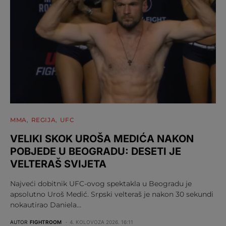
MMA
REGIJA
UFC
VELIKI SKOK UROŠA MEDIĆA NAKON
POBJEDE U BEOGRADU: DESETI JE
VELTERAŠ SVIJETA
Najveći dobitnik UFC-ovog spektakla u Beogradu je
apsolutno Uroš Medić. Srpski velteraš je nakon 30 sekundi
nokautirao Daniela…
AUTOR
FIGHTROOM
4. KOLOVOZA 2026. 16:11