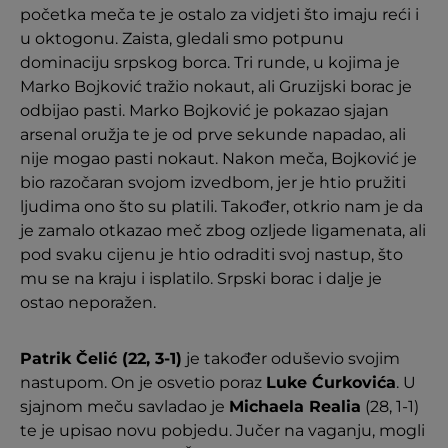
početka meča te je ostalo za vidjeti što imaju reći i
u oktogonu. Zaista, gledali smo potpunu
dominaciju srpskog borca. Tri runde, u kojima je
Marko Bojković tražio nokaut, ali Gruzijski borac je
odbijao pasti. Marko Bojković je pokazao sjajan
arsenal oružja te je od prve sekunde napadao, ali
nije mogao pasti nokaut. Nakon meča, Bojković je
bio razočaran svojom izvedbom, jer je htio pružiti
ljudima ono što su platili. Također, otkrio nam je da
je zamalo otkazao meč zbog ozljede ligamenata, ali
pod svaku cijenu je htio odraditi svoj nastup, što
mu se na kraju i isplatilo. Srpski borac i dalje je
ostao neporažen.
Patrik Čelić (22, 3-1)
je također oduševio svojim
nastupom. On je osvetio poraz
Luke Ćurkovića
. U
sjajnom meču savladao je
Michaela Realia
(28, 1-1)
te je upisao novu pobjedu. Jučer na vaganju, mogli