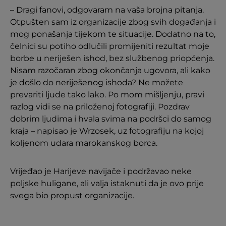
– Dragi fanovi, odgovaram na vaša brojna pitanja.
Otpušten sam iz organizacije zbog svih događanja i
mog ponašanja tijekom te situacije. Dodatno na to,
čelnici su potiho odlučili promijeniti rezultat moje
borbe u neriješen ishod, bez službenog priopćenja.
Nisam razočaran zbog okončanja ugovora, ali kako
je došlo do neriješenog ishoda? Ne možete
prevariti ljude tako lako. Po mom mišljenju, pravi
razlog vidi se na priloženoj fotografiji. Pozdrav
dobrim ljudima i hvala svima na podršci do samog
kraja – napisao je Wrzosek, uz fotografiju na kojoj
koljenom udara marokanskog borca.
Vrijeđao je Harijeve navijače i podržavao neke
poljske huligane, ali valja istaknuti da je ovo prije
svega bio propust organizacije.