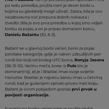
po redu priredba, pružila nam je devet borbi u
kojima su gledatelji mogli uživati. Zaista, bila je ovo
nezaboravna noć prepuna dobrih nokauta i
izvedbi. Bila je ovo prva priredba u kojoj smo vidjeli
borbu za pojas, a on je pripao domaćem borcu,
Danielu Bažantu
(30, 6-3).
Bažant se u glavnoj borbi večeri, borio za pojas
perolake kategorije, gdje je nakon uzbudljivih pet
rundi bio bolji od bivšeg UFC borca,
Ronyja Jasona
(38, 15-10). Većinu meča, borac iz
Pule
bio je
dominantniji, ali je i Brazilac imao svoje svijetle
trenutke. Brazilac je najveću šansu imao u četvrtoj
rundi, kad je gušenjem zamalo priveo meč kraju.
Bažant je ovom pobjedom postao
prvi prvak u
povijesti organizacije.
Sunaslovna borba večeri nam je pružila okršaj