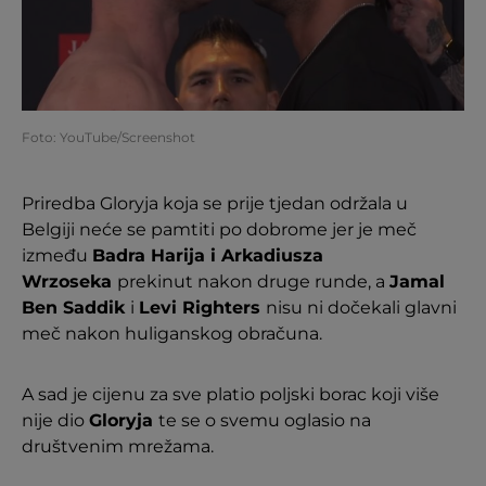
Foto: YouTube/Screenshot
Priredba Gloryja koja se prije tjedan održala u
Belgiji neće se pamtiti po dobrome jer je meč
između
Badra Harija i Arkadiusza
Wrzoseka
prekinut nakon druge runde, a
Jamal
Ben Saddik
i
Levi Righters
nisu ni dočekali glavni
meč nakon huliganskog obračuna.
A sad je cijenu za sve platio poljski borac koji više
nije dio
Gloryja
te se o svemu oglasio na
društvenim mrežama.