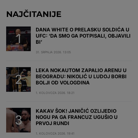
NAJČITANIJE
DANA WHITE O PRELASKU SOLDIĆA U
UFC: ‘DA SMO GA POTPISALI, OBJAVILI
BI’
31. SRPNJA 2026. 13:05
LEKA NOKAUTOM ZAPALIO ARENU U
BEOGRADU: NIKOLIĆ U LUDOJ BORBI
BOLJI OD VOLOGDINA
1. KOLOVOZA 2026. 18:21
KAKAV ŠOK! JANIČIĆ OZLIJEDIO
NOGU PA GA FRANCUZ UGUŠIO U
PRVOJ RUNDI
1. KOLOVOZA 2026. 19:41