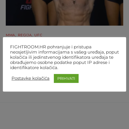
MMA
REGIJA
UFC
NOKAUT IZ SNOVA! UROŠ MEDIĆ ZA 30
FIGHTROOM.HR pohranjuje i pristupa
neosjetljivim informacijama s vašeg uređaja, poput
SEKUNDI NOKAUTIRAO RODRIGUEZA
kolačića ili jedinstvenog identifikatora uređaja te
obrađujemo osobne podatke poput IP adrese i
Kakav nokaut! Uroš Medić je nakon 30 sekundi meča
identifikatore kolačića.
nokautirao Daniela Rodrigueza. Scenarij iz sniva za novu
velterašku…
Postavke kolačića
PRIHVATI
AUTOR
FIGHTROOM
1. KOLOVOZA 2026. 21:37