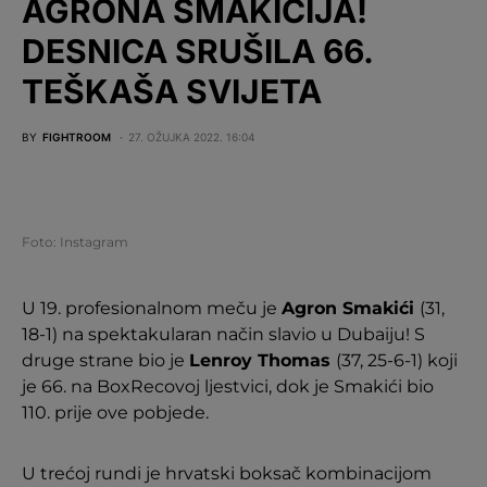
AGRONA SMAKIĆIJA!
DESNICA SRUŠILA 66.
TEŠKAŠA SVIJETA
BY
FIGHTROOM
27. OŽUJKA 2022. 16:04
Foto: Instagram
U 19. profesionalnom meču je
Agron Smakići
(31,
18-1) na spektakularan način slavio u Dubaiju! S
druge strane bio je
Lenroy Thomas
(37, 25-6-1) koji
je 66. na BoxRecovoj ljestvici, dok je Smakići bio
110. prije ove pobjede.
U trećoj rundi je hrvatski boksač kombinacijom