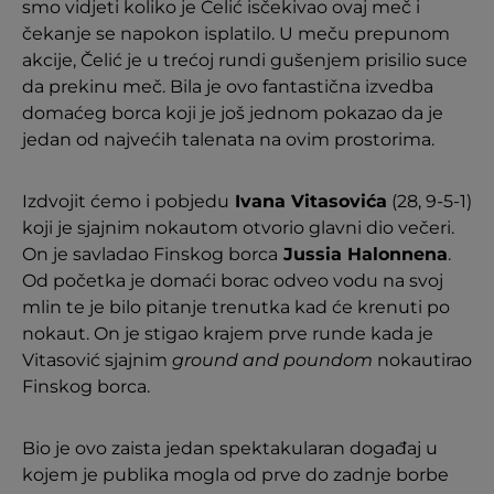
smo vidjeti koliko je Čelić isčekivao ovaj meč i
čekanje se napokon isplatilo. U meču prepunom
akcije, Čelić je u trećoj rundi gušenjem prisilio suce
da prekinu meč. Bila je ovo fantastična izvedba
domaćeg borca koji je još jednom pokazao da je
jedan od najvećih talenata na ovim prostorima.
Izdvojit ćemo i pobjedu
Ivana Vitasovića
(28, 9-5-1)
koji je sjajnim nokautom otvorio glavni dio večeri.
On je savladao Finskog borca
Jussia Halonnena
.
Od početka je domaći borac odveo vodu na svoj
mlin te je bilo pitanje trenutka kad će krenuti po
nokaut. On je stigao krajem prve runde kada je
Vitasović sjajnim
ground and poundom
nokautirao
Finskog borca.
Bio je ovo zaista jedan spektakularan događaj u
kojem je publika mogla od prve do zadnje borbe