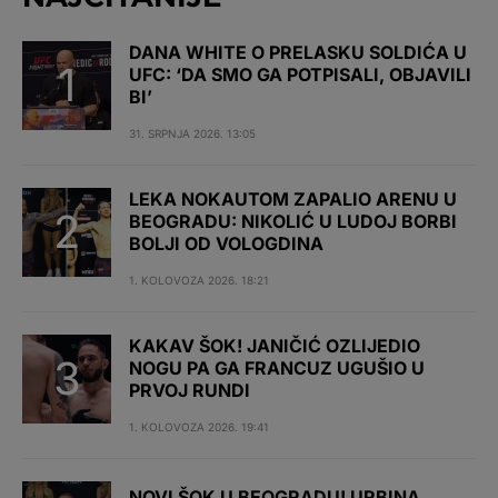
DANA WHITE O PRELASKU SOLDIĆA U
UFC: ‘DA SMO GA POTPISALI, OBJAVILI
BI’
31. SRPNJA 2026. 13:05
LEKA NOKAUTOM ZAPALIO ARENU U
BEOGRADU: NIKOLIĆ U LUDOJ BORBI
BOLJI OD VOLOGDINA
1. KOLOVOZA 2026. 18:21
KAKAV ŠOK! JANIČIĆ OZLIJEDIO
NOGU PA GA FRANCUZ UGUŠIO U
PRVOJ RUNDI
1. KOLOVOZA 2026. 19:41
NOVI ŠOK U BEOGRADU! URBINA