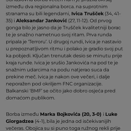
između dva regionalna borca. na suprotnim
stranama su bili legendarni,
Ivica Trušček
(34, 41-
35) i
Aleksandar Janković
(27, 11-12). Od prvog
gonga bilo je jasno da je Trušček kvalitetniji borac
te je snažno nametnuo svoj ritam. Prva runda
pripala je ‘Terroru’. U drugoj rundi, Ivica je nastavio
u prepoznatljivom ritmu i polako je gradio svoj put
ka pobjedi. Ključan trenutak desio se minutu prije
kraja runde. Ivica je srušio Jankovića na pod te je
snažnim udarcima na podu natjerao suca da
prekine meč. Ivica je nakon ove večeri, i dalje
neporažen pod okriljem FNC organizacije.
Balkanski ‘BMF’ se očito jako dobro osjeća pred
domaćom publikom.
Borba između
Marka Bojkovića (20, 3-0)
i
Luke
Giorgadzea
(4-1), bila je jedna od isčekivanijih
večeras. Obojica su si puno toga ružnog rekli prije