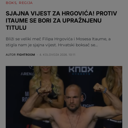
BOKS
REGIJA
SJAJNA VIJEST ZA HRGOVIĆA! PROTIV
ITAUME SE BORI ZA UPRAŽNJENU
TITULU
Bliži se veliki meč Filipa Hrgovića i Mosesa Itaume, a
stigla nam je sjajna vijest. Hrvatski boksač se…
AUTOR
FIGHTROOM
4. KOLOVOZA 2026. 10:11