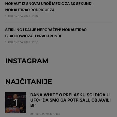
NOKAUT IZ SNOVA! UROŠ MEDIĆ ZA 30 SEKUNDI
NOKAUTIRAO RODRIGUEZA
1. KOLOVOZA 2026. 21:37
STIRLING I DALJE NEPORAŽEN! NOKAUTIRAO
BLACHOWICZA U PRVOJ RUNDI
1. KOLOVOZA 2026. 21:10
INSTAGRAM
NAJČITANIJE
DANA WHITE O PRELASKU SOLDIĆA U
UFC: ‘DA SMO GA POTPISALI, OBJAVILI
BI’
31. SRPNJA 2026. 13:05