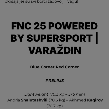
okršaja jer su svi borci zadovoljili vagu!
FNC 25 POWERED
BY SUPERSPORT |
VARAŽDIN
Blue Corner Red Corner
PRELIMS
Lightweight (70.3 kg – 3×5 min)
Andria
Shalutashvili
(70.6 kg) – Akhmed
Kagirov
(70.7 kg)