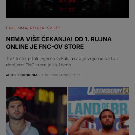
FNC
MMA
REGIJA
SVIJET
NEMA VIŠE ČEKANJA! OD 1. RUJNA
ONLINE JE FNC-OV STORE
Tražili ste, pitali i vjerno čekali, a sad je vrijeme da to i
dobijete: FNC store je službeno…
AUTOR
FIGHTROOM
4. KOLOVOZA 2026. 12:07