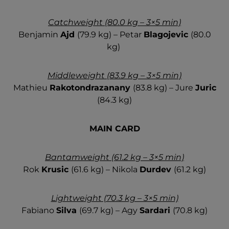
Catchweight (80.0 kg – 3×5 min)
Benjamin
Ajd
(79.9 kg) – Petar
Blagojevic
(80.0
kg)
Middleweight (83.9 kg – 3×5 min)
Mathieu
Rakotondrazanany
(83.8 kg) – Jure
Juric
(84.3 kg)
MAIN CARD
Bantamweight (61.2 kg – 3×5 min)
Rok
Krusic
(61.6 kg) – Nikola
Durdev
(61.2 kg)
Lightweight (70.3 kg – 3×5 min)
Fabiano
Silva
(69.7 kg) – Agy
Sardari
(70.8 kg)