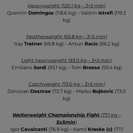
Heavyweight (120.1 kg – 3×5 min)
Quentin
Domingos
(118.6 kg) – Valdrin
Istrefi
(119.3
kg)
Featherweight (65.8 kg – 3×5 min)
Itay
Tratner
(65.8 kg) – Antun
Racic
(66.2 kg)
Light heavyweight (93.0 kg – 3×5 min)
Emiliano
Sordi
(93.1 kg) – Tom
Breese
(93.4 kg)
Catchweight (73.0 kg – 3×5 min)
Donovan
Desmae
(72.7 kg) – Marko
Bojkovic
(73.0
kg)
Welterweight Championship Fight
(77.1 kg –
5x5min
)
Igor
Cavalcanti
(76.9 kg) – Kamil
Kraska (c)
(77.1