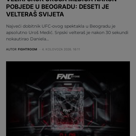
POBJEDE U BEOGRADU: DESETI JE
VELTERAŠ SVIJETA
Najveći dobitnik UFC-ovog spektakla u Beogradu je
apsolutno Uroš Medić. Srpski velteraš je nakon 30 sekundi
nokautirao Daniela…
AUTOR
FIGHTROOM
4. KOLOVOZA 2026. 16:11