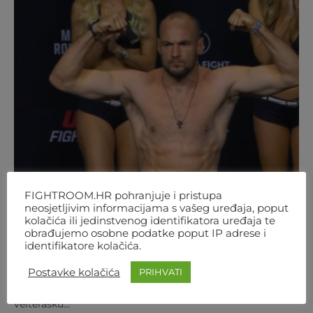
FIGHTROOM.HR pohranjuje i pristupa
MMA
REGIJA
UFC
neosjetljivim informacijama s vašeg uređaja, poput
kolačića ili jedinstvenog identifikatora uređaja te
NOKAUT IZ SNOVA! UROŠ MEDIĆ ZA 30
obrađujemo osobne podatke poput IP adrese i
SEKUNDI NOKAUTIRAO RODRIGUEZA
identifikatore kolačića.
Postavke kolačića
PRIHVATI
Kakav nokaut! Uroš Medić je nakon 30 sekundi meča
nokautirao Daniela Rodrigueza. Scenarij iz sniva za novu
velterašku…