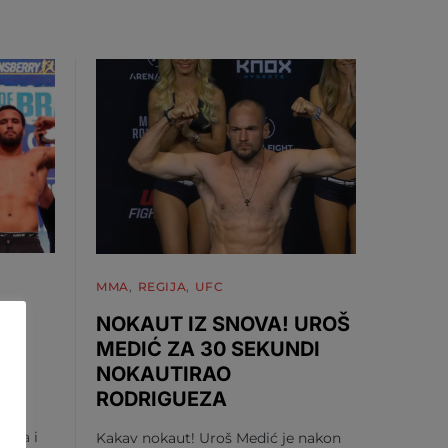
MMA
REGIJA
UFC
NOKAUT IZ SNOVA! UROŠ
MEDIĆ ZA 30 SEKUNDI
NOKAUTIRAO
U
RODRIGUEZA
vića i
Kakav nokaut! Uroš Medić je nakon