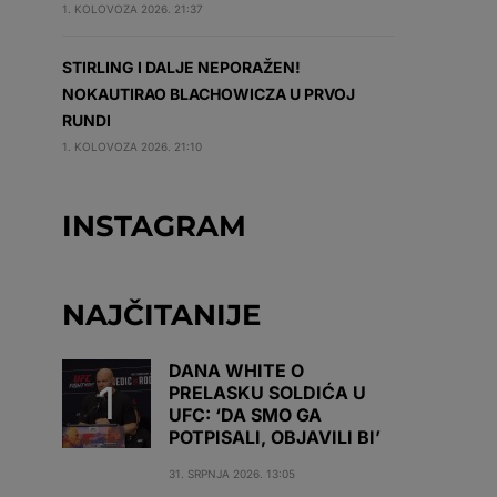
1. KOLOVOZA 2026. 21:37
STIRLING I DALJE NEPORAŽEN!
NOKAUTIRAO BLACHOWICZA U PRVOJ
RUNDI
1. KOLOVOZA 2026. 21:10
INSTAGRAM
NAJČITANIJE
DANA WHITE O
PRELASKU SOLDIĆA U
UFC: ‘DA SMO GA
POTPISALI, OBJAVILI BI’
31. SRPNJA 2026. 13:05