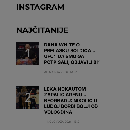
INSTAGRAM
NAJČITANIJE
DANA WHITE O
PRELASKU SOLDIĆA U
UFC: ‘DA SMO GA
POTPISALI, OBJAVILI BI’
31. SRPNJA 2026. 13:05
LEKA NOKAUTOM
ZAPALIO ARENU U
BEOGRADU: NIKOLIĆ U
LUDOJ BORBI BOLJI OD
VOLOGDINA
1. KOLOVOZA 2026. 18:21