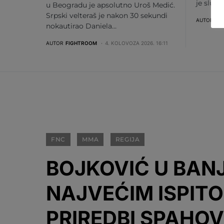
je služ
u Beogradu je apsolutno Uroš Medić.
Srpski velteraš je nakon 30 sekundi
AUTOR
FI
nokautirao Daniela…
AUTOR
FIGHTROOM
4. KOLOVOZA 2026. 16:11
FNC
MMA
REGIJA
BOJKOVIĆ U BANJ
NAJVEĆIM ISPITO
PRIREDBI SPAHOVI