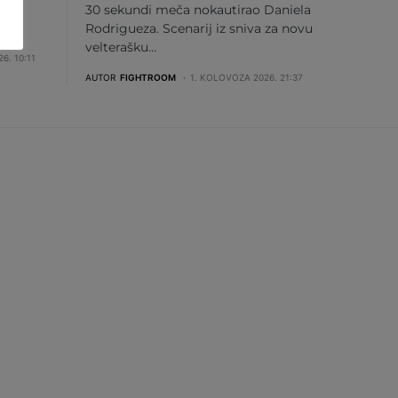
je
30 sekundi meča nokautirao Daniela
 se…
Rodrigueza. Scenarij iz sniva za novu
velterašku…
6. 10:11
AUTOR
FIGHTROOM
1. KOLOVOZA 2026. 21:37