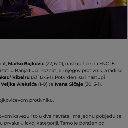
nat,
Marko
Bojković
(22, 6-0), nastupit će na FNC 18
ržati u Banja Luci. Poznat je i njegov protivnik, a radi se
nksu’ Ribeiru
(33, 12-5-1). Potvrđeni su i nastupi
,
Veljka Aleksića
(1-0) te
Ivana Sičaje
(30, 5-1).
ojkovićevom protivniku.
ovom kavezu i to u dva navrata. Ima jednu pobjedu te
lu prvaka u lakoj kategoriji. Tamo je poražen od