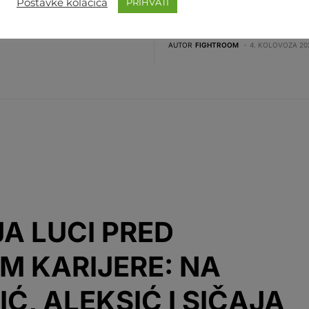
Postavke kolačića
PRIHVATI
beno…
Mosesa Itaume, a stigla nam 
sjajna vijest. Hrvatski boksač
GHTROOM
4. KOLOVOZA 2026. 12:07
AUTOR
FIGHTROOM
4. KOLOVOZA 202
A LUCI PRED
M KARIJERE: NA
Ć, ALEKSIĆ I SIČAJA