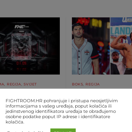
MA
REGIJA
SVIJET
BOKS
REGIJA
 VIŠE ČEKANJA! OD
SJAJNA VIJEST ZA
FIGHTROOM.HR pohranjuje i pristupa neosjetljivim
JNA ONLINE JE FNC-
HRGOVIĆA! PROTIV
informacijama s vašeg uređaja, poput kolačića ili
TORE
ITAUME SE BORI ZA
jedinstvenog identifikatora uređaja te obrađujemo
UPRAŽNJENU TITUL
osobne podatke poput IP adrese i identifikatore
te, pitali i vjerno čekali, a sad
kolačića.
me da to i dobijete: FNC store
Bliži se veliki meč Filipa Hrgo