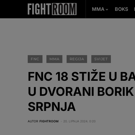
MMA
BOKS
FNC
MMA
REGIJA
SVIJET
FNC 18 STIŽE U 
U DVORANI BORIK 
SRPNJA
AUTOR
FIGHTROOM
20. LIPNJA 2024. 0:20