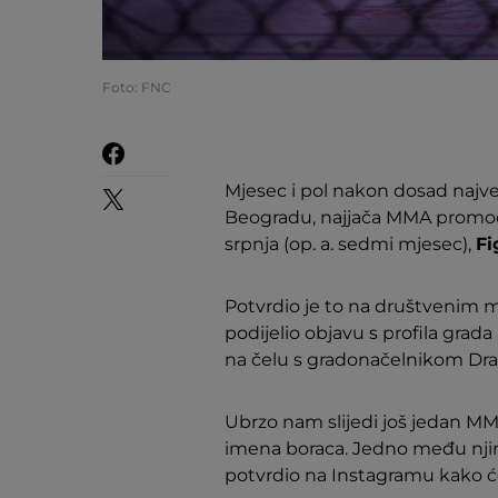
Foto: FNC
Mjesec i pol nakon dosad naj
Beogradu, najjača MMA promocij
srpnja (op. a. sedmi mjesec),
Fi
Potvrdio je to na društvenim m
podijelio objavu s profila grad
na čelu s gradonačelnikom Dr
Ubrzo nam slijedi još jedan MMA
imena boraca. Jedno među nji
potvrdio na Instagramu kako će