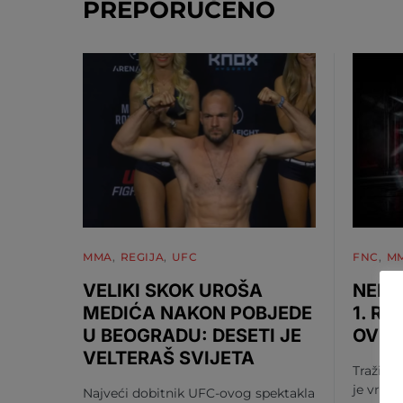
PREPORUČENO
MMA
REGIJA
UFC
FNC
M
VELIKI SKOK UROŠA
NEMA
MEDIĆA NAKON POBJEDE
1. RU
U BEOGRADU: DESETI JE
OV S
VELTERAŠ SVIJETA
Tražili s
je vrije
Najveći dobitnik UFC-ovog spektakla