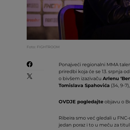
Foto: FIGHTROOM
Ponajveći regionalni MMA tale
priredbi koja će se 13. srpnja od
o bivšem izazivaču
Arlenu ‘Be
Tomislava Spahovića
(34, 9-7)
OVDJE pogledajte
objavu o B
Ribeira smo već gledali u FNC-
jedan poraz i to u meču za titu