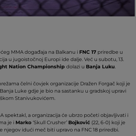
većeg MMA događaja na Balkanu i
FNC 17
priredbe u
a u jugoistočnoj Europi ide dalje. Već u subotu, 13.
ght Nation Championship
dolazi u
Banja Luku
.
režama čelni čovjek organizacije Dražen Forgač koji je
a Banja Luke gdje je bio na sastanku u gradskoj upravi
aškom Stanivukovićem.
 spektakl, a organizacija će ubrzo početi objavljivati i
ma je i
Marko
‘Skull Crusher’
Bojković
(22, 6-0) koji je
 njegov idući meč biti upravo na FNC 18 priredbi.