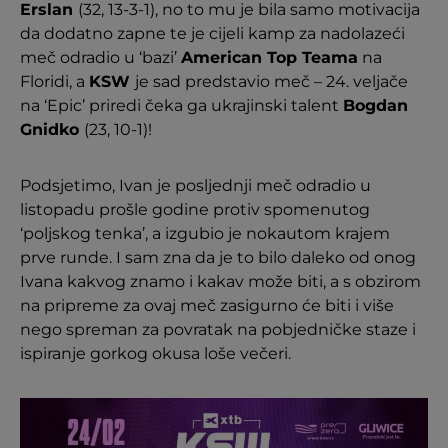
Erslan
(32, 13-3-1), no to mu je bila samo motivacija
da dodatno zapne te je cijeli kamp za nadolazeći
meč odradio u ‘bazi’
American Top Teama
na
Floridi, a
KSW
je sad predstavio meč – 24. veljače
na ‘Epic’ priredi čeka ga ukrajinski talent
Bogdan
Gnidko
(23, 10-1)!
Podsjetimo, Ivan je posljednji meč odradio u
listopadu prošle godine protiv spomenutog
‘poljskog tenka’, a izgubio je nokautom krajem
prve runde. I sam zna da je to bilo daleko od onog
Ivana kakvog znamo i kakav može biti, a s obzirom
na pripreme za ovaj meč zasigurno će biti i više
nego spreman za povratak na pobjedničke staze i
ispiranje gorkog okusa loše večeri.