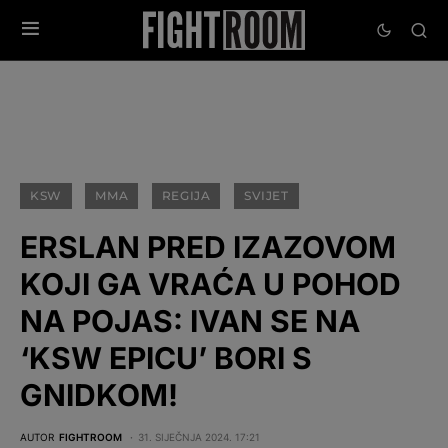
KSW
MMA
REGIJA
SVIJET
ERSLAN PRED IZAZOVOM
KOJI GA VRAĆA U POHOD
NA POJAS: IVAN SE NA
‘KSW EPICU’ BORI S
GNIDKOM!
AUTOR
FIGHTROOM
31. SIJEČNJA 2024. 17:21