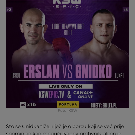
Foto: KSW
Što se Gnidka tiče, riječ je o borcu koji se već prije
spominjao kao mogući Ivanov protivnik, ali on je