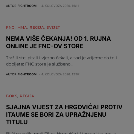
AUTOR
FIGHTROOM
4. KOLOVOZA 2026. 16:11
FNC
MMA
REGIJA
SVIJET
NEMA VIŠE ČEKANJA! OD 1. RUJNA
ONLINE JE FNC-OV STORE
Tražili ste, pitali i vjerno čekali, a sad je vrijeme da to i
dobijete: FNC store je službeno…
AUTOR
FIGHTROOM
4. KOLOVOZA 2026. 12:07
BOKS
REGIJA
SJAJNA VIJEST ZA HRGOVIĆA! PROTIV
ITAUME SE BORI ZA UPRAŽNJENU
TITULU
Bliži se veliki meč Filipa Hrgovića i Mosesa Itaume, a