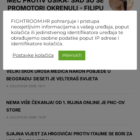
MEČ PROTIV USIKA: SAD SU SE
PROMOTORI OKRENULI - FILIPU
HRGOVIĆU!
FIGHTROOM.HR pohranjuje i pristupa
neosjetljivim informacijama s vašeg uređaja, poput
kolačića ili jedinstvenog identifikatora uređaja te
obrađujemo osobne podatke poput IP adrese i
identifikatore kolačića.
NAJNOVIJE
Postavke kolačića
PRIHVATI
VELIKI SKOK UROŠA MEDIĆA NAKON POBJEDE U
BEOGRADU: DESETI JE VELTERAŠ SVIJETA
4. KOLOVOZA 2026. 16:11
NEMA VIŠE ČEKANJA! OD 1. RUJNA ONLINE JE FNC-OV
STORE
4. KOLOVOZA 2026. 12:07
SJAJNA VIJEST ZA HRGOVIĆA! PROTIV ITAUME SE BORI ZA