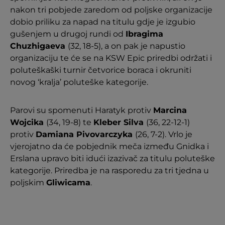
nakon tri pobjede zaredom od poljske organizacije
dobio priliku za napad na titulu gdje je izgubio
gušenjem u drugoj rundi od
Ibragima
Chuzhigaeva
(32, 18-5), a on pak je napustio
organizaciju te će se na KSW Epic priredbi održati i
poluteškaški turnir četvorice boraca i okruniti
novog ‘kralja’ poluteške kategorije.
Parovi su spomenuti Haratyk protiv
Marcina
Wojcika
(34, 19-8) te
Kleber Silva
(36, 22-12-1)
protiv
Damiana Pivovarczyka
(26, 7-2). Vrlo je
vjerojatno da će pobjednik meča između Gnidka i
Erslana upravo biti idući izazivač za titulu poluteške
kategorije. Priredba je na rasporedu za tri tjedna u
poljskim
Gliwicama
.