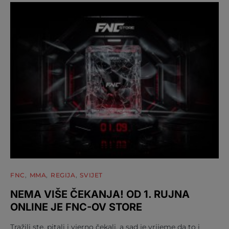
FNC
MMA
REGIJA
SVIJET
NEMA VIŠE ČEKANJA! OD 1. RUJNA
ONLINE JE FNC-OV STORE
Tražili ste, pitali i vjerno čekali, a sad je vrijeme da to i