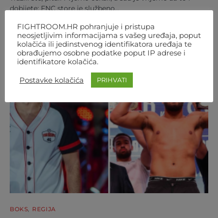
dobijete: FNC store je službeno…
AUTOR
FIGHTROOM
4. KOLOVOZA 2026. 12:07
FIGHTROOM.HR pohranjuje i pristupa
neosjetljivim informacijama s vašeg uređaja, poput
kolačića ili jedinstvenog identifikatora uređaja te
obrađujemo osobne podatke poput IP adrese i
identifikatore kolačića.
Postavke kolačića
PRIHVATI
BOKS
REGIJA