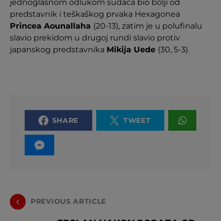
jednoglasnom odlukom sudaca bio bolji od
predstavnik i teškaškog prvaka Hexagonea
Princea Aounallaha
(20-13), zatim je u polufinalu
slavio prekidom u drugoj rundi slavio protiv
japanskog predstavnika
Mikija Uede
(30, 5-3).
SHARE
TWEET
PREVIOUS ARTICLE