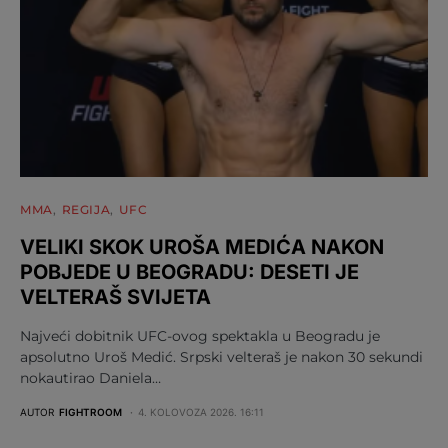
MMA
REGIJA
UFC
VELIKI SKOK UROŠA MEDIĆA NAKON
POBJEDE U BEOGRADU: DESETI JE
VELTERAŠ SVIJETA
Najveći dobitnik UFC-ovog spektakla u Beogradu je
apsolutno Uroš Medić. Srpski velteraš je nakon 30 sekundi
nokautirao Daniela…
AUTOR
FIGHTROOM
4. KOLOVOZA 2026. 16:11