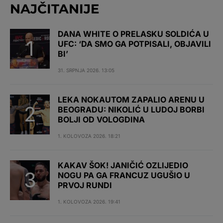
NAJČITANIJE
DANA WHITE O PRELASKU SOLDIĆA U
UFC: ‘DA SMO GA POTPISALI, OBJAVILI
BI’
31. SRPNJA 2026. 13:05
LEKA NOKAUTOM ZAPALIO ARENU U
BEOGRADU: NIKOLIĆ U LUDOJ BORBI
BOLJI OD VOLOGDINA
1. KOLOVOZA 2026. 18:21
KAKAV ŠOK! JANIČIĆ OZLIJEDIO
NOGU PA GA FRANCUZ UGUŠIO U
PRVOJ RUNDI
1. KOLOVOZA 2026. 19:41