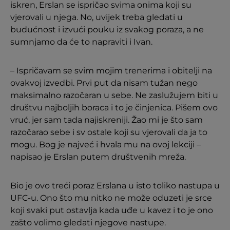
iskren, Erslan se ispričao svima onima koji su
vjerovali u njega. No, uvijek treba gledati u
budućnost i izvući pouku iz svakog poraza, a ne
sumnjamo da će to napraviti i Ivan.
– Ispričavam se svim mojim trenerima i obitelji na
ovakvoj izvedbi. Prvi put da nisam tužan nego
maksimalno razočaran u sebe. Ne zaslužujem biti u
društvu najboljih boraca i to je činjenica. Pišem ovo
vruć, jer sam tada najiskreniji. Žao mi je što sam
razočarao sebe i sv ostale koji su vjerovali da ja to
mogu. Bog je najveć i hvala mu na ovoj lekciji –
napisao je Erslan putem društvenih mreža.
Bio je ovo treći poraz Erslana u isto toliko nastupa u
UFC-u. Ono što mu nitko ne može oduzeti je srce
koji svaki put ostavlja kada uđe u kavez i to je ono
zašto volimo gledati njegove nastupe.