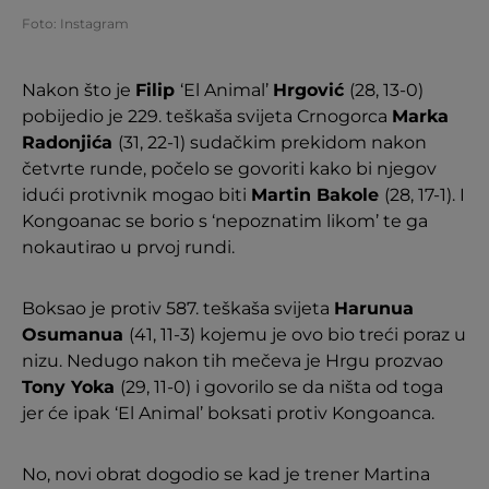
Foto: Instagram
Nakon što je
Filip
‘El Animal’
Hrgović
(28, 13-0)
pobijedio je 229. teškaša svijeta Crnogorca
Marka
Radonjića
(31, 22-1) sudačkim prekidom nakon
četvrte runde, počelo se govoriti kako bi njegov
idući protivnik mogao biti
Martin Bakole
(28, 17-1). I
Kongoanac se borio s ‘nepoznatim likom’ te ga
nokautirao u prvoj rundi.
Boksao je protiv 587. teškaša svijeta
Harunua
Osumanua
(41, 11-3) kojemu je ovo bio treći poraz u
nizu. Nedugo nakon tih mečeva je Hrgu prozvao
Tony Yoka
(29, 11-0) i govorilo se da ništa od toga
jer će ipak ‘El Animal’ boksati protiv Kongoanca.
No, novi obrat dogodio se kad je trener Martina