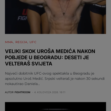
MMA
REGIJA
UFC
VELIKI SKOK UROŠA MEDIĆA NAKON
POBJEDE U BEOGRADU: DESETI JE
VELTERAŠ SVIJETA
Najveći dobitnik UFC-ovog spektakla u Beogradu je
apsolutno Uroš Medić. Srpski velteraš je nakon 30 sekundi
nokautirao Daniela…
AUTOR
FIGHTROOM
4. KOLOVOZA 2026. 16:11