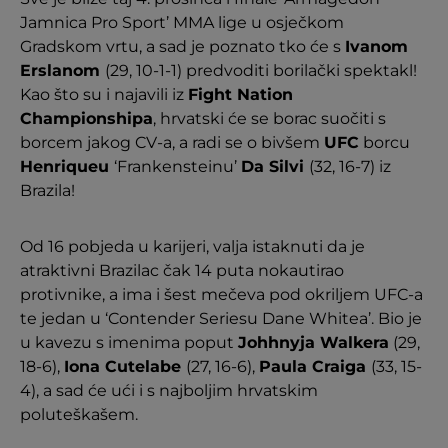
Jamnica Pro Sport’ MMA lige u osječkom
Gradskom vrtu, a sad je poznato tko će s
Ivanom
Erslanom
(29, 10-1-1) predvoditi borilački spektakl!
Kao što su i najavili iz
Fight Nation
Championshipa
, hrvatski će se borac suočiti s
borcem jakog CV-a, a radi se o bivšem
UFC
borcu
Henriqueu
‘Frankensteinu’
Da Silvi
(32, 16-7) iz
Brazila!
Od 16 pobjeda u karijeri, valja istaknuti da je
atraktivni Brazilac čak 14 puta nokautirao
protivnike, a ima i šest mečeva pod okriljem UFC-a
te jedan u ‘Contender Seriesu Dane Whitea’. Bio je
u kavezu s imenima poput
Johhnyja Walkera
(29,
18-6),
Iona Cutelabe
(27, 16-6),
Paula Craiga
(33, 15-
4), a sad će ući i s najboljim hrvatskim
poluteškašem.