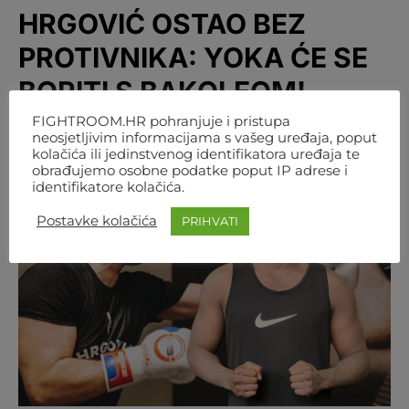
HRGOVIĆ OSTAO BEZ
PROTIVNIKA: YOKA ĆE SE
BORITI S BAKOLEOM!
FIGHTROOM.HR pohranjuje i pristupa
BY
FIGHTROOM
2. STUDENOGA 2021. 17:43
neosjetljivim informacijama s vašeg uređaja, poput
kolačića ili jedinstvenog identifikatora uređaja te
obrađujemo osobne podatke poput IP adrese i
identifikatore kolačića.
Postavke kolačića
PRIHVATI