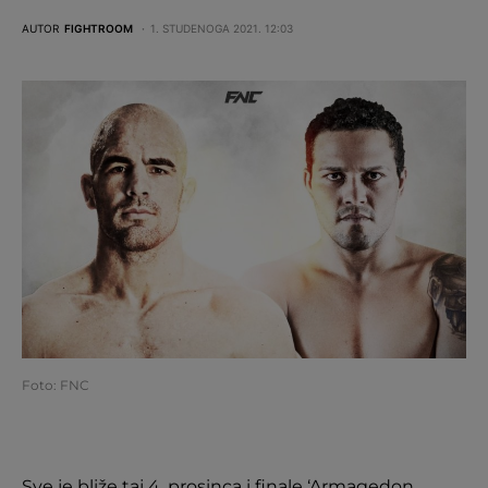
AUTOR
FIGHTROOM
1. STUDENOGA 2021. 12:03
Foto: FNC
Sve je bliže taj 4. prosinca i finale ‘Armagedon