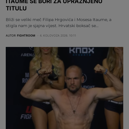
ITAUME SE BORI ZA UPRAŽNJENU
TITULU
Bliži se veliki meč Filipa Hrgovića i Mosesa Itaume, a
stigla nam je sjajna vijest. Hrvatski boksač se…
AUTOR
FIGHTROOM
4. KOLOVOZA 2026. 10:11