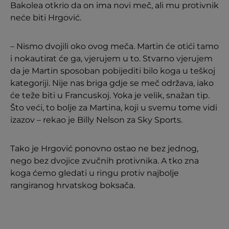
Bakolea otkrio da on ima novi meč, ali mu protivnik
neće biti Hrgović.
– Nismo dvojili oko ovog meča. Martin će otići tamo
i nokautirat će ga, vjerujem u to. Stvarno vjerujem
da je Martin sposoban pobijediti bilo koga u teškoj
kategoriji. Nije nas briga gdje se meč održava, iako
će teže biti u Francuskoj. Yoka je velik, snažan tip.
Što veći, to bolje za Martina, koji u svemu tome vidi
izazov – rekao je Billy Nelson za Sky Sports.
Tako je Hrgović ponovno ostao ne bez jednog,
nego bez dvojice zvučnih protivnika. A tko zna
koga ćemo gledati u ringu protiv najbolje
rangiranog hrvatskog boksača.