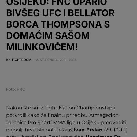
OSIJEKU: FNC UPARIO
BIVŠEG UFC I BELLATOR
BORCA THOMPSONA S
DOMAĆIM SAŠOM
MILINKOVIĆEM!
BY
FIGHTROOM
2. STUDENOGA 2021. 20:18
Foto: FNC
Nakon što su iz Fight Nation Championshipa
potvrdili kako će finalnu priredbu ‘Armagedon
Jamnica Pro Sport’ MMA lige u Osijeku predvoditi
najbolji hrvatski poluteškaš
Ivan Erslan
(29, 10-1-1)