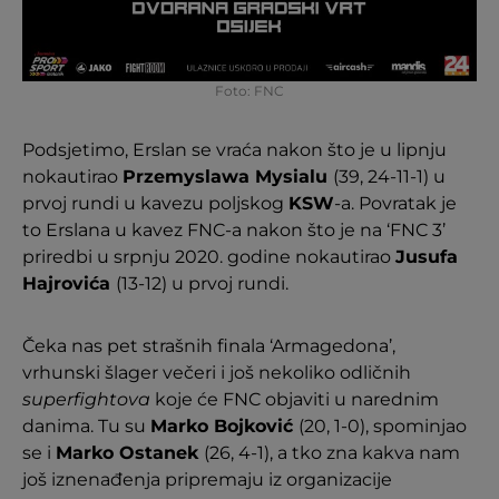
Foto: FNC
Podsjetimo, Erslan se vraća nakon što je u lipnju
nokautirao
Przemyslawa Mysialu
(39, 24-11-1) u
prvoj rundi u kavezu poljskog
KSW
-a. Povratak je
to Erslana u kavez FNC-a nakon što je na ‘FNC 3’
priredbi u srpnju 2020. godine nokautirao
Jusufa
Hajrovića
(13-12) u prvoj rundi.
Čeka nas pet strašnih finala ‘Armagedona’,
vrhunski šlager večeri i još nekoliko odličnih
superfightova
koje će FNC objaviti u narednim
danima. Tu su
Marko Bojković
(20, 1-0), spominjao
se i
Marko Ostanek
(26, 4-1), a tko zna kakva nam
još iznenađenja pripremaju iz organizacije