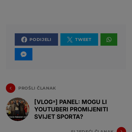
PODIJELI
TWEET
PROŠLI ČLANAK
[VLOG⁸] PANEL: MOGU LI
YOUTUBERI PROMIJENITI
SVIJET SPORTA?
SLJEDEĆI ČLANAK