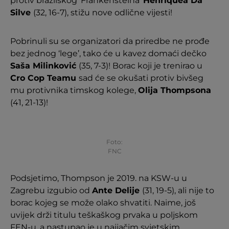
protiv brazilskog ‘Frankensteina’
Henriquea Da
Silve
(32, 16-7), stižu nove odlične vijesti!
Pobrinuli su se organizatori da priredbe ne prođe
bez jednog ‘lege’, tako će u kavez domaći dečko
Saša Milinković
(35, 7-3)! Borac koji je trenirao u
Cro Cop Teamu
sad će se okušati protiv bivšeg
mu protivnika timskog kolege,
Olija Thompsona
(41, 21-13)!
Foto:
FNC
Podsjetimo, Thompson je 2019. na KSW-u u
Zagrebu izgubio od
Ante Delije
(31, 19-5), ali nije to
borac kojeg se može olako shvatiti. Naime, još
uvijek drži titulu teškaškog prvaka u poljskom
FEN-u, a nastupao je u najjačim svjetskim