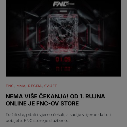
FNC
MMA
REGIJA
SVIJET
NEMA VIŠE ČEKANJA! OD 1. RUJNA
ONLINE JE FNC-OV STORE
Tražili ste, pitali i vjerno čekali, a sad je vrijeme da to i
dobijete: FNC store je službeno…