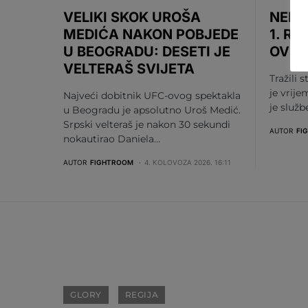
VELIKI SKOK UROŠA
NEMA
MEDIĆA NAKON POBJEDE
1. RU
U BEOGRADU: DESETI JE
OV S
VELTERAŠ SVIJETA
Tražili s
je vrije
Najveći dobitnik UFC-ovog spektakla
je služ
u Beogradu je apsolutno Uroš Medić.
Srpski velteraš je nakon 30 sekundi
AUTOR
FI
nokautirao Daniela…
AUTOR
FIGHTROOM
4. KOLOVOZA 2026. 16:11
GLORY
REGIJA