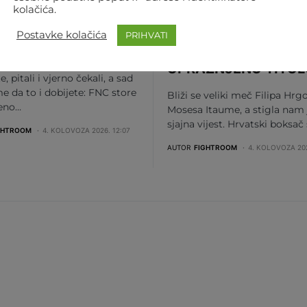
kolačića.
 VIŠE ČEKANJA! OD
SJAJNA VIJEST ZA
JNA ONLINE JE FNC-
HRGOVIĆA! PROTIV
Postavke kolačića
PRIHVATI
TORE
ITAUME SE BORI ZA
UPRAŽNJENU TITUL
te, pitali i vjerno čekali, a sad
me da to i dobijete: FNC store
Bliži se veliki meč Filipa Hrgo
beno…
Mosesa Itaume, a stigla nam 
sjajna vijest. Hrvatski boksač
GHTROOM
4. KOLOVOZA 2026. 12:07
AUTOR
FIGHTROOM
4. KOLOVOZA 202