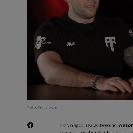
Foto: Fightroom
Naš najbolji kick-boksač,
Anton
izborom protivnika. Naime, čit