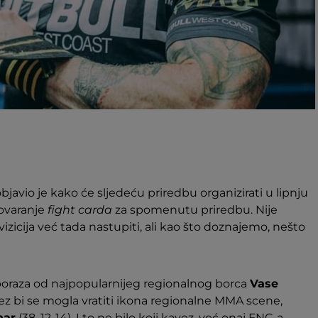
bjavio je kako će sljedeću priredbu organizirati u lipnju
govaranje
fight carda
za spomenutu priredbu. Nije
zicija već tada nastupiti, ali kao što doznajemo, nešto
poraza od najpopularnijeg regionalnog borca
Vase
vez bi se mogla vratiti ikona regionalne MMA scene,
nar
(38, 12-14). I to ne bilo koji kavez, već onaj FNC-a.