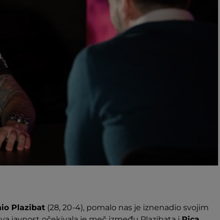
io Plazibat
(28, 20-4), pomalo nas je iznenadio svojim
ava javnost očekivala je meč između Plazibata i
Rica