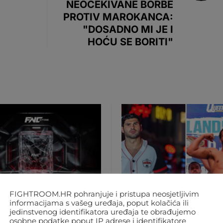
NEOČEKIVANE BORBE
PROTIV MAROKANCA:
"DOSADNO MI JE I
HOĆU SE BORITI"
FIGHTROOM.HR pohranjuje i pristupa neosjetljivim
informacijama s vašeg uređaja, poput kolačića ili
jedinstvenog identifikatora uređaja te obrađujemo
MA
REGIJA
SVIJET
BOKS
REGIJA
osobne podatke poput IP adrese i identifikatore