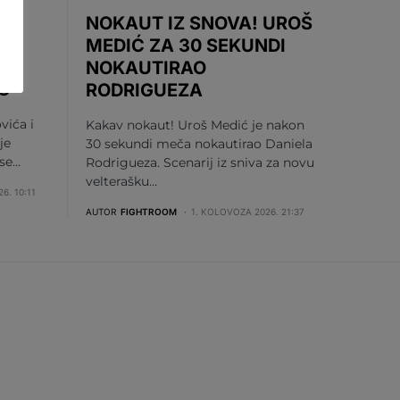
NOKAUT IZ SNOVA! UROŠ
MEDIĆ ZA 30 SEKUNDI
NOKAUTIRAO
U
RODRIGUEZA
vića i
Kakav nokaut! Uroš Medić je nakon
je
30 sekundi meča nokautirao Daniela
 se…
Rodrigueza. Scenarij iz sniva za novu
velterašku…
6. 10:11
AUTOR
FIGHTROOM
1. KOLOVOZA 2026. 21:37