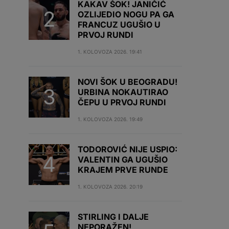
KAKAV ŠOK! JANIČIĆ
OZLIJEDIO NOGU PA GA
FRANCUZ UGUŠIO U
PRVOJ RUNDI
1. KOLOVOZA 2026. 19:41
NOVI ŠOK U BEOGRADU!
URBINA NOKAUTIRAO
ČEPU U PRVOJ RUNDI
1. KOLOVOZA 2026. 19:49
TODOROVIĆ NIJE USPIO:
VALENTIN GA UGUŠIO
KRAJEM PRVE RUNDE
1. KOLOVOZA 2026. 20:19
STIRLING I DALJE
NEPORAŽEN!