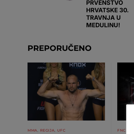
PRVENSTVO
HRVATSKE 30.
TRAVNJA U
MEDULINU!
PREPORUČENO
MMA
REGIJA
UFC
FNC
M