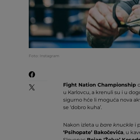
Foto: Instagram
Fight Nation Championship
o
u Karlovcu, a krenuli su i u do
sigurno hće li moguća nova akvi
se ‘dobro kuha’.
Nakon izleta u
bare knuckle
i 
‘Psihopate’ Bakočevića
, u ka
Slovenac
Bojan ‘Želva’ Kosed