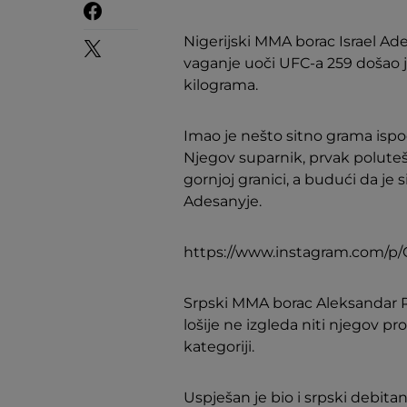
Nigerijski MMA borac Israel Ade
vaganje uoči UFC-a 259 došao je
kilograma.
Imao je nešto sitno grama ispo
Njegov suparnik, prvak polute
gornjoj granici, a budući da je 
Adesanyje.
https://www.instagram.com/
Srpski MMA borac Aleksandar Ra
lošije ne izgleda niti njegov pr
kategoriji.
Uspješan je bio i srpski debit