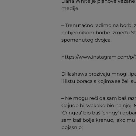
Dana White je planove vezane u
medije.
– Trenutačno radimo na borbi za 
pobjednikom borbe između Ster
spomenutog dvojca.
https://www.instagram.com/p/
Dillashawa prozivaju mnogi, ipak
li listu boraca s kojima se želi 
– Ne mogu reći da sam baš razmiš
Cejudo bi svakako bio na njoj.
‘Cringea’ bio baš ‘cringy’ i doba
sam baš bolje krenuo, iako mu 
pojasnio: