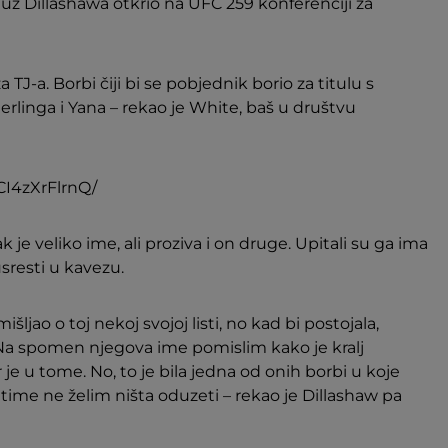
z Dillashawa otkrio na UFC 259 konferenciji za
TJ-a. Borbi čiji bi se pobjednik borio za titulu s
linga i Yana – rekao je White, baš u društvu
CI4zXrFlrnQ/
 je veliko ime, ali proziva i on druge. Upitali su ga ima
susresti u kavezu.
ljao o toj nekoj svojoj listi, no kad bi postojala,
 Na spomen njegova ime pomislim kako je kralj
r je u tome. No, to je bila jedna od onih borbi u koje
time ne želim ništa oduzeti – rekao je Dillashaw pa