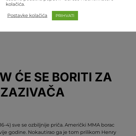
kolačića.
Postavke kolačića
PRIHVATI
W ĆE SE BORITI ZA
IZAZIVAČA
 16-4) sve se ozbiljnije priča. Američki MMA borac
dvije godine. Nokautirao ga je tom prilikom Henry