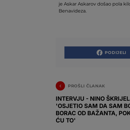
je Askar Askarov došao pola k
Benavideza.
PODIJELI
PROŠLI ČLANAK
INTERVJU - NINO ŠKRIJEL
'OSJETIO SAM DA SAM B
BORAC OD BAŽANTA, PO
ĆU TO'