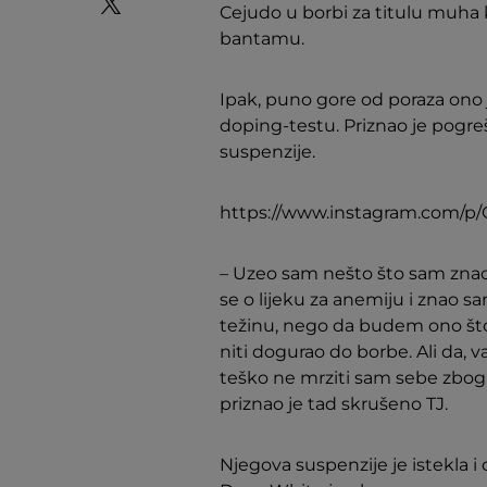
Cejudo u borbi za titulu muha k
bantamu.
Ipak, puno gore od poraza ono 
doping-testu. Priznao je pogre
suspenzije.
https://www.instagram.com/p/
– Uzeo sam nešto što sam znao 
se o lijeku za anemiju i znao 
težinu, nego da budem ono što 
niti dogurao do borbe. Ali da, v
teško ne mrziti sam sebe zbog t
priznao je tad skrušeno TJ.
Njegova suspenzije je istekla i