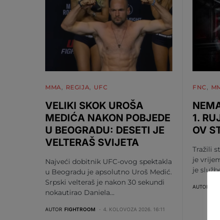
MMA
REGIJA
UFC
FNC
M
VELIKI SKOK UROŠA
NEMA
MEDIĆA NAKON POBJEDE
1. RU
U BEOGRADU: DESETI JE
OV S
VELTERAŠ SVIJETA
Tražili s
je vrije
Najveći dobitnik UFC-ovog spektakla
je služ
u Beogradu je apsolutno Uroš Medić.
Srpski velteraš je nakon 30 sekundi
AUTOR
FI
nokautirao Daniela…
AUTOR
FIGHTROOM
4. KOLOVOZA 2026. 16:11