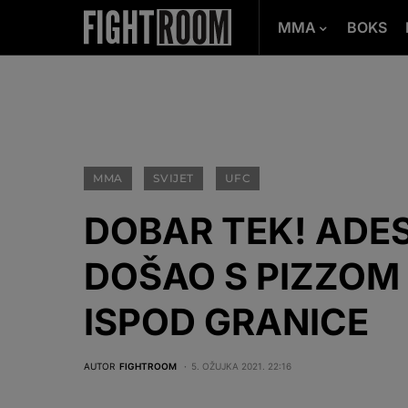
MMA
BOKS
MMA
SVIJET
UFC
DOBAR TEK! ADE
DOŠAO S PIZZOM
ISPOD GRANICE
AUTOR
FIGHTROOM
5. OŽUJKA 2021. 22:16