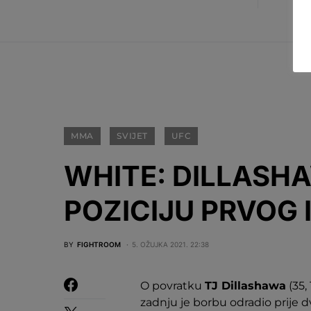
MMA
SVIJET
UFC
WHITE: DILLASHA
POZICIJU PRVOG 
BY
FIGHTROOM
5. OŽUJKA 2021. 22:38
O povratku
TJ Dillashawa
(35,
zadnju je borbu odradio prije 