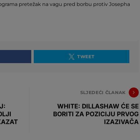
ilograma pretežak na vagu pred borbu protiv Josepha
TWEET
SLJEDEĆI ČLANAK
J:
WHITE: DILLASHAW ĆE SE
OLJI
BORITI ZA POZICIJU PRVOG
KAZAT
IZAZIVAČA