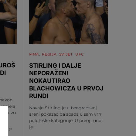
MMA
REGIJA
SVIJET
UFC
 UROŠ
STIRLING I DALJE
DI
NEPORAŽEN!
NOKAUTIRAO
BLACHOWICZA U PRVOJ
RUNDI
 nakon
Daniela
Navajo Stirling je u beogradskoj
 za novu
areni pokazao da spada u sam vrh
poluteške kategorije. U prvoj rundi
je…
6. 21:37