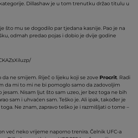
ategorije. Dillashaw je u tom trenutku držao titulu u
je što mu se dogodilo par tjedana kasnije. Pao je na
šku, odmah predao pojas i dobio je dvije godine
CKAZsXiluzp/
da ne smijem. Riječ o lijeku koji se zove
Procrit
. Radi
sam da mi to mi ne bi pomoglo samo da zadovoljim
jesam. Nisam ljut što sam uzeo, jer bez toga ne bih
arao sam i uhvaćen sam. Teško je. Ali ipak, također je
oga. Ne znam, zapravo teško je i razmišljati o tome –
 on već neko vrijeme naporno trenira. Čelnik UFC-a