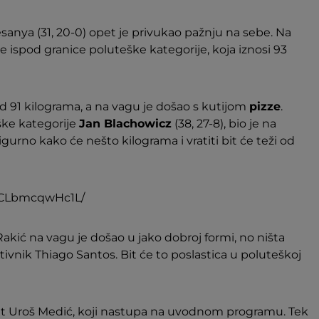
sanya (31, 20-0) opet je privukao pažnju na sebe. Na
 ispod granice poluteške kategorije, koja iznosi 93
d 91 kilograma, a na vagu je došao s kutijom
pizze
.
ške kategorije
Jan Blachowicz
(38, 27-8), bio je na
sigurno kako će nešto kilograma i vratiti bit će teži od
p/CLbmcqwHc1L/
kić na vagu je došao u jako dobroj formi, no ništa
otivnik Thiago Santos. Bit će to poslastica u poluteškoj
ant Uroš Medić, koji nastupa na uvodnom programu. Tek