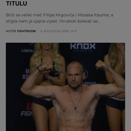
TITULU
Bliži se veliki meč Filipa Hrgovića i Mosesa Itaume, a
stigla nam je sjajna vijest. Hrvatski boksač se…
AUTOR
FIGHTROOM
4. KOLOVOZA 2026. 10:11