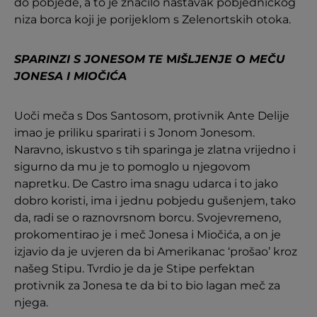
do pobjede, a to je značilo nastavak pobjedničkog
niza borca koji je porijeklom s Zelenortskih otoka.
SPARINZI S JONESOM
TE
M
IŠLJENJE O MEČU
JONESA I MIOČIĆA
Uoči meča s Dos Santosom, protivnik Ante Delije
imao je priliku sparirati i s Jonom Jonesom.
Naravno, iskustvo s tih sparinga je zlatna vrijedno i
sigurno da mu je to pomoglo u njegovom
napretku. De Castro ima snagu udarca i to jako
dobro koristi, ima i jednu pobjedu gušenjem, tako
da, radi se o raznovrsnom borcu. Svojevremeno,
prokomentirao je i meč Jonesa i Miočića, a on je
izjavio da je uvjeren da bi Amerikanac ‘prošao’ kroz
našeg Stipu. Tvrdio je da je Stipe perfektan
protivnik za Jonesa te da bi to bio lagan meč za
njega.