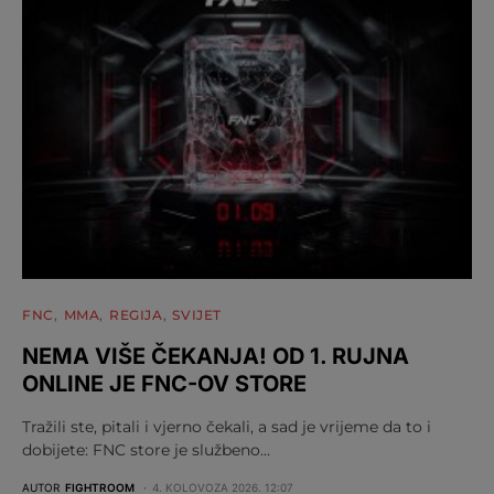
FNC
MMA
REGIJA
SVIJET
NEMA VIŠE ČEKANJA! OD 1. RUJNA
ONLINE JE FNC-OV STORE
Tražili ste, pitali i vjerno čekali, a sad je vrijeme da to i
dobijete: FNC store je službeno…
AUTOR
FIGHTROOM
4. KOLOVOZA 2026. 12:07