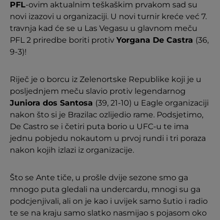
PFL
-ovim aktualnim teškaškim prvakom sad su
novi izazovi u organizaciji. U novi turnir kreće već 7.
travnja kad će se u Las Vegasu u glavnom meču
PFL 2 priredbe boriti protiv
Yorgana De Castra
(36,
9-3)!
Riječ je o borcu iz Zelenortske Republike koji je u
posljednjem meču slavio protiv legendarnog
Juniora dos Santosa
(39, 21-10) u Eagle organizaciji
nakon što si je Brazilac ozlijedio rame. Podsjetimo,
De Castro se i četiri puta borio u UFC-u te ima
jednu pobjedu nokautom u prvoj rundi i tri poraza
nakon kojih izlazi iz organizacije.
Što se Ante tiče, u prošle dvije sezone smo ga
mnogo puta gledali na undercardu, mnogi su ga
podcjenjivali, ali on je kao i uvijek samo šutio i radio
te se na kraju samo slatko nasmijao s pojasom oko