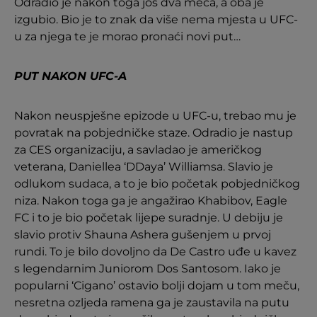
Odradio je nakon toga još dva meča, a oba je
izgubio. Bio je to znak da više nema mjesta u UFC-
u za njega te je morao pronaći novi put…
PUT NAKON UFC-A
Nakon neuspješne epizode u UFC-u, trebao mu je
povratak na pobjedničke staze. Odradio je nastup
za CES organizaciju, a savladao je američkog
veterana, Daniellea ‘DDaya’ Williamsa. Slavio je
odlukom sudaca, a to je bio početak pobjedničkog
niza. Nakon toga ga je angažirao Khabibov, Eagle
FC i to je bio početak lijepe suradnje. U debiju je
slavio protiv Shauna Ashera gušenjem u prvoj
rundi. To je bilo dovoljno da De Castro uđe u kavez
s legendarnim Juniorom Dos Santosom. Iako je
popularni ‘Cigano’ ostavio bolji dojam u tom meču,
nesretna ozljeda ramena ga je zaustavila na putu