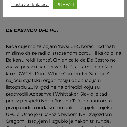
following:
pic.twitter.com/95gvbco0Hc
Postavke kolačića
PRIHVATI
— Alex Behunin (@AlexBehunin)
February 2, 2023
DE C
A
STROV UFC PUT
Kada čujemo za pojam ‘bivši UFC borac…’ odmah
mislimo da se radi o istrošenom borcu, ili kako bi na
Balkanu rekli ‘kanta’. Činjenica je da De Castro ne
zna za poraz u karijeri van UFC-a. Tamo je došao
kroz DWCS ( Dana White Contender Series). Za
najjaču svjetsku organizaciju debitirao je u
listopadu 2019. godine na priredbi koju su
predvodili Adesanya i Whittaker. Slavio je tad
protiv perspektivnog Justina Tafe, nokautom u
prvoj rundi, a onda su mu dali neuspjeli projekat
UFC-a. Ušao je u kavez s bivšom NFL zvijezdom
Gregom Hardyjem i izgubio je nakon tri runde.