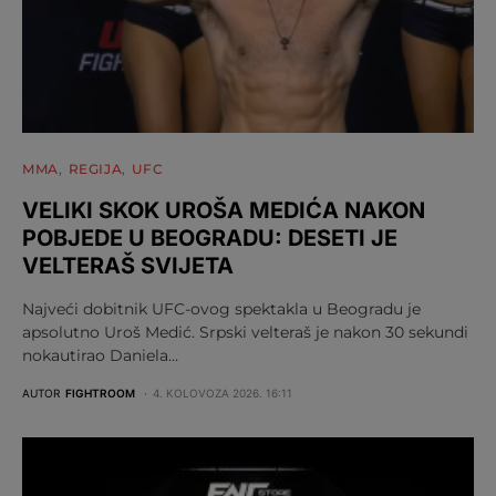
MMA
REGIJA
UFC
VELIKI SKOK UROŠA MEDIĆA NAKON
POBJEDE U BEOGRADU: DESETI JE
VELTERAŠ SVIJETA
Najveći dobitnik UFC-ovog spektakla u Beogradu je
apsolutno Uroš Medić. Srpski velteraš je nakon 30 sekundi
nokautirao Daniela…
AUTOR
FIGHTROOM
4. KOLOVOZA 2026. 16:11