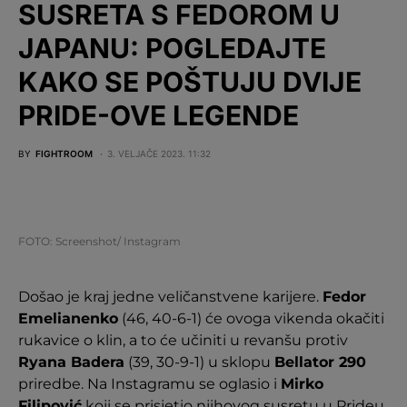
SUSRETA S FEDOROM U
JAPANU: POGLEDAJTE
KAKO SE POŠTUJU DVIJE
PRIDE-OVE LEGENDE
BY
FIGHTROOM
3. VELJAČE 2023. 11:32
FOTO: Screenshot/ Instagram
Došao je kraj jedne veličanstvene karijere.
Fedor
Emelianenko
(46, 40-6-1) će ovoga vikenda okačiti
rukavice o klin, a to će učiniti u revanšu protiv
Ryana Badera
(39, 30-9-1) u sklopu
Bellator 290
priredbe. Na Instagramu se oglasio i
Mirko
Filipović
koji se prisjetio njihovog susretu u Prideu.