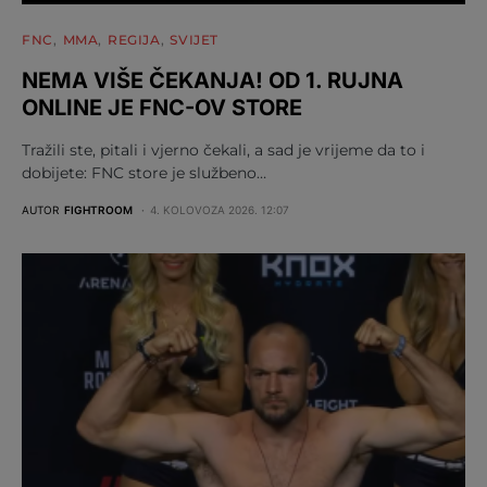
FNC
MMA
REGIJA
SVIJET
NEMA VIŠE ČEKANJA! OD 1. RUJNA
ONLINE JE FNC-OV STORE
Tražili ste, pitali i vjerno čekali, a sad je vrijeme da to i
dobijete: FNC store je službeno…
AUTOR
FIGHTROOM
4. KOLOVOZA 2026. 12:07