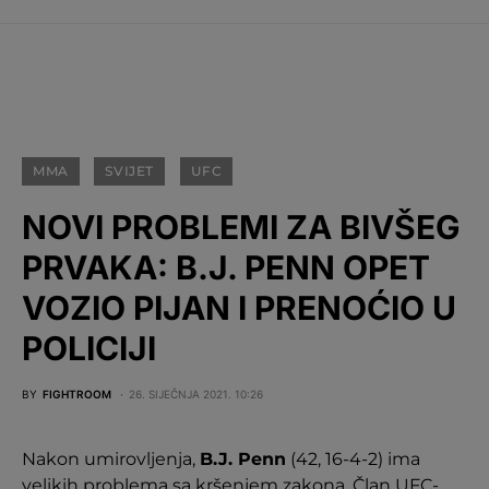
MMA
SVIJET
UFC
NOVI PROBLEMI ZA BIVŠEG
PRVAKA: B.J. PENN OPET
VOZIO PIJAN I PRENOĆIO U
POLICIJI
BY
FIGHTROOM
26. SIJEČNJA 2021. 10:26
Nakon umirovljenja,
B.J. Penn
(42, 16-4-2) ima
velikih problema sa kršenjem zakona. Član UFC-