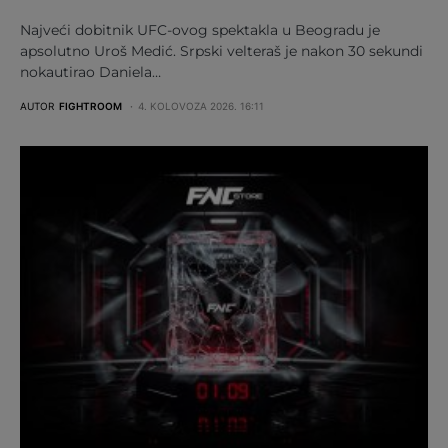
Najveći dobitnik UFC-ovog spektakla u Beogradu je
apsolutno Uroš Medić. Srpski velteraš je nakon 30 sekundi
nokautirao Daniela…
AUTOR
FIGHTROOM
4. KOLOVOZA 2026. 16:11