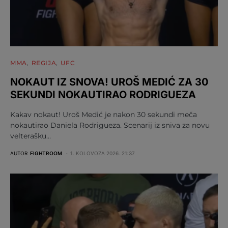
MMA
REGIJA
UFC
NOKAUT IZ SNOVA! UROŠ MEDIĆ ZA 30
SEKUNDI NOKAUTIRAO RODRIGUEZA
Kakav nokaut! Uroš Medić je nakon 30 sekundi meča
nokautirao Daniela Rodrigueza. Scenarij iz sniva za novu
velterašku…
AUTOR
FIGHTROOM
1. KOLOVOZA 2026. 21:37