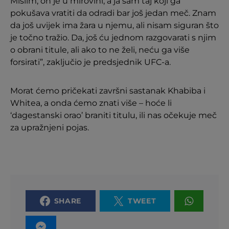
Mislim, on je u mirovini, a ja sam taj koji ga
pokušava vratiti da odradi bar još jedan meč. Znam
da još uvijek ima žara u njemu, ali nisam siguran što
je točno tražio. Da, još ću jednom razgovarati s njim
o obrani titule, ali ako to ne želi, neću ga više
forsirati”, zaključio je predsjednik UFC-a.
Morat ćemo pričekati završni sastanak Khabiba i
Whitea, a onda ćemo znati više – hoće li
‘dagestanski orao’ braniti titulu, ili nas očekuje meč
za upražnjeni pojas.
SHARE
TWEET