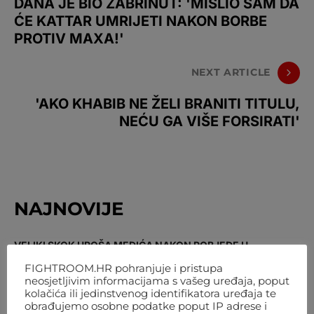
DANA JE BIO ZABRINUT: 'MISLIO SAM DA
ĆE KATTAR UMRIJETI NAKON BORBE
PROTIV MAXA!'
NEXT ARTICLE
'AKO KHABIB NE ŽELI BRANITI TITULU,
NEĆU GA VIŠE FORSIRATI'
NAJNOVIJE
VELIKI SKOK UROŠA MEDIĆA NAKON POBJEDE U
BEOGRADU: DESETI JE VELTERAŠ SVIJETA
FIGHTROOM.HR pohranjuje i pristupa
4. KOLOVOZA 2026. 16:11
neosjetljivim informacijama s vašeg uređaja, poput
kolačića ili jedinstvenog identifikatora uređaja te
obrađujemo osobne podatke poput IP adrese i