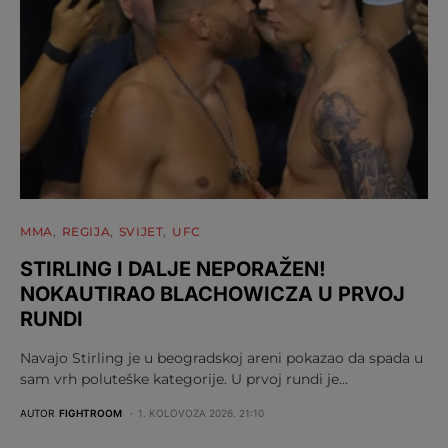
MMA
REGIJA
SVIJET
UFC
STIRLING I DALJE NEPORAŽEN!
NOKAUTIRAO BLACHOWICZA U PRVOJ
RUNDI
Navajo Stirling je u beogradskoj areni pokazao da spada u
sam vrh poluteške kategorije. U prvoj rundi je…
AUTOR
FIGHTROOM
1. KOLOVOZA 2026. 21:10