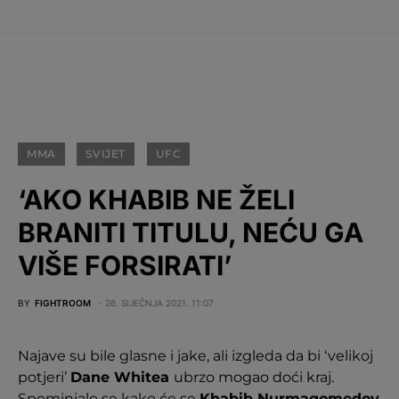
MMA
SVIJET
UFC
‘AKO KHABIB NE ŽELI
BRANITI TITULU, NEĆU GA
VIŠE FORSIRATI’
BY
FIGHTROOM
26. SIJEČNJA 2021. 11:07
Najave su bile glasne i jake, ali izgleda da bi ‘velikoj
potjeri’
Dane Whitea
ubrzo mogao doći kraj.
Spominjalo se kako će se
Khabib Nurmagomedov