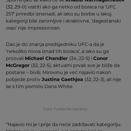
(32, 29-0) vratiti ako ga netko od boraca na ‘UFC
257’ priredbi iznenadi, ali iako su borbe u lakoj
kategoriji bile zanimljive i atraktivne, ‘dagestanski
orao’ nije impresioniran.
Dao je do znanja predsjedniku UFC-a da je
‘nekoliko nivoa iznad tih boraca’, a iako su ga
prozvali
Michael Chandler
(34, 22-5) i
Conor
McGregor
(32, 22-5), aktualni prvak sve je bliže da
postane – bivši. Mirovinu je već najavio nakon
pobjede protiv
Justina Gaethjea
(32, 22-3), ali nije
se s tim pomirio Dana White.
Foto: Twitter/Screenshot
“Najavio mi je i prije da neće zadržavati kategoriju.