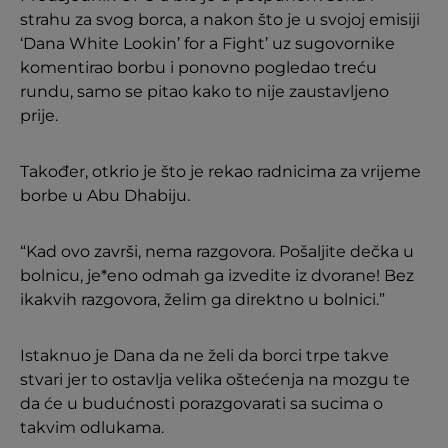
strahu za svog borca, a nakon što je u svojoj emisiji
‘Dana White Lookin’ for a Fight’ uz sugovornike
komentirao borbu i ponovno pogledao treću
rundu, samo se pitao kako to nije zaustavljeno
prije.
Također, otkrio je što je rekao radnicima za vrijeme
borbe u Abu Dhabiju.
“Kad ovo završi, nema razgovora. Pošaljite dečka u
bolnicu, je*eno odmah ga izvedite iz dvorane! Bez
ikakvih razgovora, želim ga direktno u bolnici.”
Istaknuo je Dana da ne želi da borci trpe takve
stvari jer to ostavlja velika oštećenja na mozgu te
da će u budućnosti porazgovarati sa sucima o
takvim odlukama.