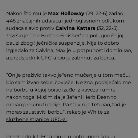
Nakon što mu je
Max Holloway
(29, 22-6) zadao
445 značajnih udaraca i jednoglasnom odlukom
sudaca slavio protiv
Calvina Kattara
(32, 22-5),
završio je ‘The Boston Finisher’ na polugodišnjoj
pauzi zbog liječničke suspenzije. Nije to dobro
izgledalo za Calvina, Max je u potpunosti dominirao,
a predsjednik UFC-a bio je zabrinut za borca.
“On je preživio takvo je*eno mučenje u tom meču,
bio sam izvan sebe, čovječe. Ne zna, podsjećalo me
na borbu u kojoj borac izađe iz kaveza i umre
nakon toga. Mislim da je Je*eni Herb Dean to
morao prekinuti ranije! Pa Calvin je teturao, tad je
morao zaustaviti borbu”, rekao je White
za
službene stranice UFC-a
.
Predsjednik UFC-a bio je u potpunom šoku i