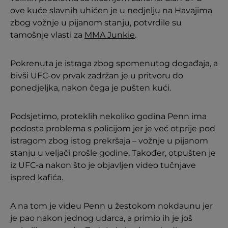
ove kuće slavnih uhićen je u nedjelju na Havajima
zbog vožnje u pijanom stanju, potvrdile su
tamošnje vlasti za
MMA Junkie
.
Pokrenuta je istraga zbog spomenutog događaja, a
bivši UFC-ov prvak zadržan je u pritvoru do
ponedjeljka, nakon čega je pušten kući.
Podsjetimo, proteklih nekoliko godina Penn ima
podosta problema s policijom jer je već otprije pod
istragom zbog istog prekršaja – vožnje u pijanom
stanju u veljači prošle godine. Također, otpušten je
iz UFC-a nakon što je objavljen video tučnjave
ispred kafića.
A na tom je videu Penn u žestokom nokdaunu jer
je pao nakon jednog udarca, a primio ih je još