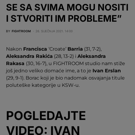
SE SA SVIMA MOGU NOSITI
I STVORITI IM PROBLEME”
BY
FIGHTROOM
26. SIJEČNJA 2021. 14:00
Nakon
Francisca
‘Croate’
Barria
(31, 7-2),
Aleksandra Rakića
(28, 13-2) i
Aleksandra
Rakasa
(30, 16-7), u FIGHTROOM studio nam stiže
još jedno veliko domaće ime, a to je
Ivan Erslan
(29, 9-1). Borac koji je bio nadomak osvajanja titule
poluteške kategorije u KSW-u.
POGLEDAJTE
VIDEO: IVAN