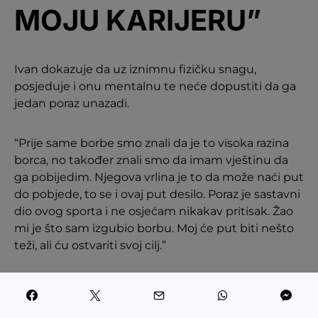
MOJU KARIJERU”
Ivan dokazuje da uz iznimnu fizičku snagu,
posjeduje i onu mentalnu te neće dopustiti da ga
jedan poraz unazadi.
“Prije same borbe smo znali da je to visoka razina
borca, no također znali smo da imam vještinu da
ga pobijedim. Njegova vrlina je to da može naći put
do pobjede, to se i ovaj put desilo. Poraz je sastavni
dio ovog sporta i ne osjećam nikakav pritisak. Žao
mi je što sam izgubio borbu. Moj će put biti nešto
teži, ali ću ostvariti svoj cilj.”
Instagram