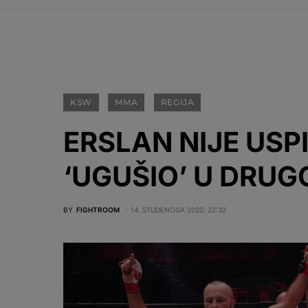
KSW
MMA
REGIJA
ERSLAN NIJE USP
‘UGUŠIO’ U DRUG
BY
FIGHTROOM
14. STUDENOGA 2020. 22:32