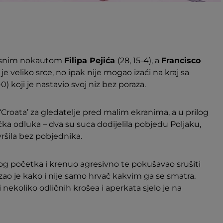
resnim nokautom
Filipa Pejića
(28, 15-4), a
Francisco
 je veliko srce, no ipak nije mogao izaći na kraj sa
-0) koji je nastavio svoj niz bez poraza.
 i ‘Croata’ za gledatelje pred malim ekranima, a u prilog
ka odluka – dva su suca dodijelila pobjedu Poljaku,
ršila bez pobjednika.
og početka i krenuo agresivno te pokušavao srušiti
zao je kako i nije samo hrvač kakvim ga se smatra.
 nekoliko odličnih krošea i aperkata sjelo je na