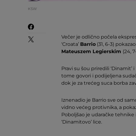
KSW
Večer je odlično počela eksp
‘Croata’
Barrio
(31, 6-3) pokazao
Mateuszem Legierskim
(24, 7
Pravi su šou priredili ‘Dinamit’
tome govori i podijeljena sudač
dok je za trećeg suca borba zav
Iznenadio je Barrio sve od sam
vidno većeg protivnika, a poka
Poboljšao je udaračke tehnike i
‘Dinamitovo’ lice.