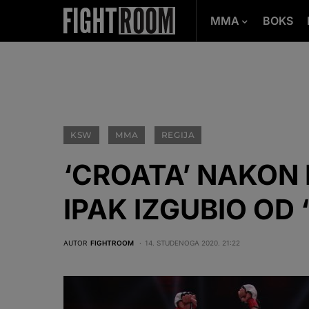
MMA
BOKS
KSW
MMA
REGIJA
‘CROATA’ NAKON
IPAK IZGUBIO OD 
AUTOR
FIGHTROOM
14. STUDENOGA 2020. 21:22