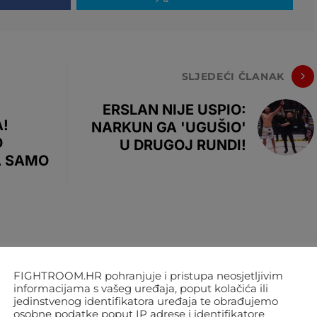
SLJEDEĆI ČLANAK
ERSLAN NIJE USPIO:
!
NARKUN GA 'UGUŠIO'
O
U DRUGOJ RUNDI!
A SAMO
FIGHTROOM.HR pohranjuje i pristupa neosjetljivim
informacijama s vašeg uređaja, poput kolačića ili
jedinstvenog identifikatora uređaja te obrađujemo
osobne podatke poput IP adrese i identifikatore