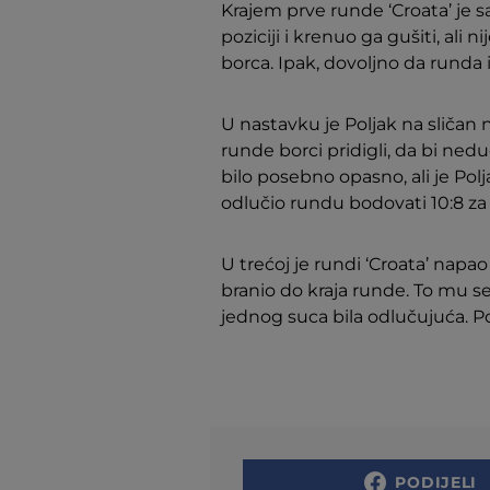
Krajem prve runde ‘Croata’ je sa
poziciji i krenuo ga gušiti, ali
borca. Ipak, dovoljno da runda 
U nastavku je Poljak na sličan n
runde borci pridigli, da bi ned
bilo posebno opasno, ali je Po
odlučio rundu bodovati 10:8 za 
U trećoj je rundi ‘Croata’ napa
branio do kraja runde. To mu se
jednog suca bila odlučujuća. Pol
PODIJELI