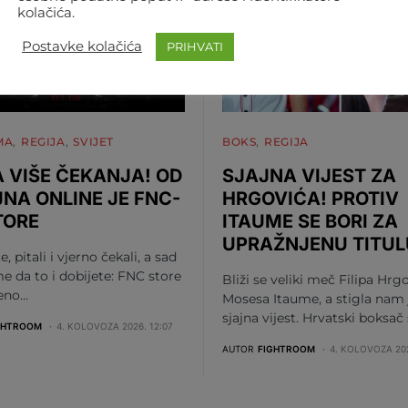
kolačića.
Postavke kolačića
PRIHVATI
MA
REGIJA
SVIJET
BOKS
REGIJA
 VIŠE ČEKANJA! OD
SJAJNA VIJEST ZA
JNA ONLINE JE FNC-
HRGOVIĆA! PROTIV
TORE
ITAUME SE BORI ZA
UPRAŽNJENU TITUL
te, pitali i vjerno čekali, a sad
me da to i dobijete: FNC store
Bliži se veliki meč Filipa Hrgo
beno…
Mosesa Itaume, a stigla nam 
sjajna vijest. Hrvatski boksač
GHTROOM
4. KOLOVOZA 2026. 12:07
AUTOR
FIGHTROOM
4. KOLOVOZA 202