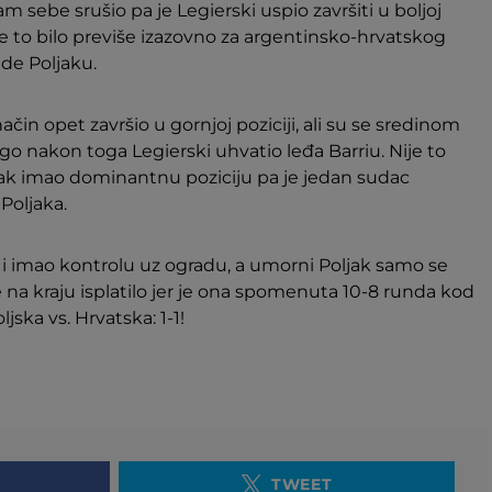
m sebe srušio pa je Legierski uspio završiti u boljoj
 nije to bilo previše izazovno za argentinsko-hrvatskog
ide Poljaku.
ačin opet završio u gornjoj poziciji, ali su se sredinom
ugo nakon toga Legierski uhvatio leđa Barriu. Nije to
ljak imao dominantnu poziciju pa je jedan sudac
Poljaka.
o i imao kontrolu uz ogradu, a umorni Poljak samo se
 na kraju isplatilo jer je ona spomenuta 10-8 runda kod
jska vs. Hrvatska: 1-1!
TWEET