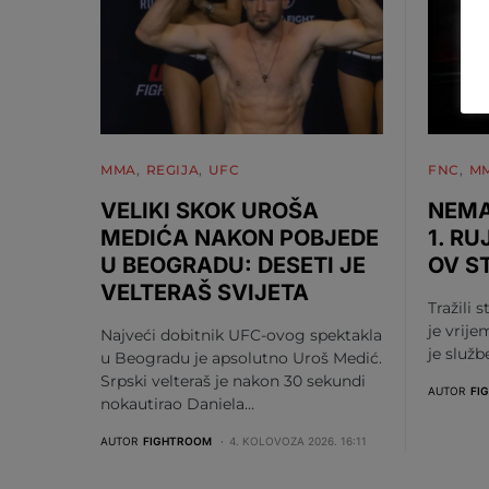
MMA
REGIJA
UFC
FNC
M
VELIKI SKOK UROŠA
NEMA
MEDIĆA NAKON POBJEDE
1. RU
U BEOGRADU: DESETI JE
OV S
VELTERAŠ SVIJETA
Tražili s
je vrije
Najveći dobitnik UFC-ovog spektakla
je služ
u Beogradu je apsolutno Uroš Medić.
Srpski velteraš je nakon 30 sekundi
AUTOR
FI
nokautirao Daniela…
AUTOR
FIGHTROOM
4. KOLOVOZA 2026. 16:11