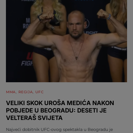
MMA
REGIJA
UFC
VELIKI SKOK UROŠA MEDIĆA NAKON
POBJEDE U BEOGRADU: DESETI JE
VELTERAŠ SVIJETA
Najveći dobitnik UFC-ovog spektakla u Beogradu je