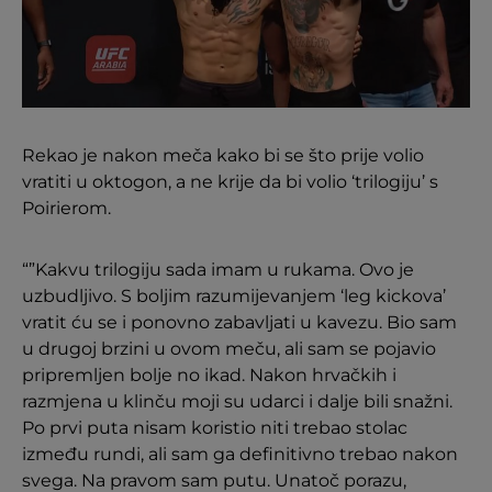
Rekao je nakon meča kako bi se što prije volio
vratiti u oktogon, a ne krije da bi volio ‘trilogiju’ s
Poirierom.
“”Kakvu trilogiju sada imam u rukama. Ovo je
uzbudljivo. S boljim razumijevanjem ‘leg kickova’
vratit ću se i ponovno zabavljati u kavezu. Bio sam
u drugoj brzini u ovom meču, ali sam se pojavio
pripremljen bolje no ikad. Nakon hrvačkih i
razmjena u klinču moji su udarci i dalje bili snažni.
Po prvi puta nisam koristio niti trebao stolac
između rundi, ali sam ga definitivno trebao nakon
svega. Na pravom sam putu. Unatoč porazu,