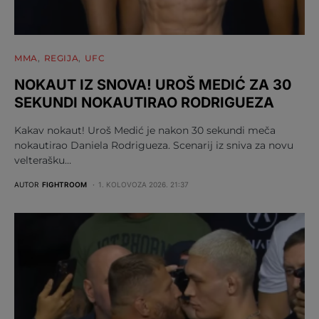
MMA
REGIJA
UFC
NOKAUT IZ SNOVA! UROŠ MEDIĆ ZA 30
SEKUNDI NOKAUTIRAO RODRIGUEZA
Kakav nokaut! Uroš Medić je nakon 30 sekundi meča
nokautirao Daniela Rodrigueza. Scenarij iz sniva za novu
velterašku…
AUTOR
FIGHTROOM
1. KOLOVOZA 2026. 21:37