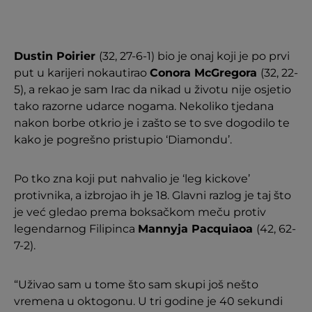
Dustin Poirier
(32, 27-6-1) bio je onaj koji je po prvi
put u karijeri nokautirao
Conora McGregora
(32, 22-
5), a rekao je sam Irac da nikad u životu nije osjetio
tako razorne udarce nogama. Nekoliko tjedana
nakon borbe otkrio je i zašto se to sve dogodilo te
kako je pogrešno pristupio ‘Diamondu’.
Po tko zna koji put nahvalio je ‘leg kickove’
protivnika, a izbrojao ih je 18. Glavni razlog je taj što
je već gledao prema boksačkom meču protiv
legendarnog Filipinca
Mannyja Pacquiaoa
(42, 62-
7-2).
“Uživao sam u tome što sam skupi još nešto
vremena u oktogonu. U tri godine je 40 sekundi