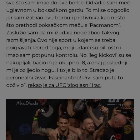
sve što sam imao do ove borbe. Odradio sam meč
uglavnom u boksačkom gardu. To mi se dogodilo
jer sam izabrao ovu borbu i protivnika kao nešto
što prethodi boksačkom meču s ‘Pacmanom’.
Zaslužio sam da mi izudara noge zbog takvog
razmišljanja. Ovo nije sport u kojem se treba
poigravati. Pored toga, moji udarci su bili oštri i
imao sam potpunu kontrolu. No, ‘leg kickovi’ su se
nakupljali, bacio ih je ukupno 18, a onaj posljednji
mi je ozlijedio nogu. I to je bilo to. Stradao je
peronealni živac. Fascinantno! Prvi sam puta to
doživio”,
rekao je za UFC ‘zloglasni’ Irac
.