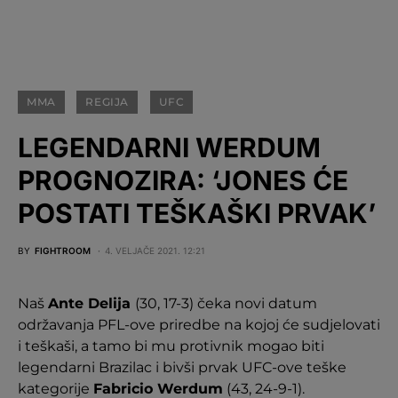
MMA
REGIJA
UFC
LEGENDARNI WERDUM
PROGNOZIRA: ‘JONES ĆE
POSTATI TEŠKAŠKI PRVAK’
BY
FIGHTROOM
4. VELJAČE 2021. 12:21
Naš
Ante Delija
(30, 17-3) čeka novi datum
održavanja PFL-ove priredbe na kojoj će sudjelovati
i teškaši, a tamo bi mu protivnik mogao biti
legendarni Brazilac i bivši prvak UFC-ove teške
kategorije
Fabricio Werdum
(43, 24-9-1).