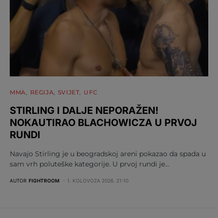
MMA
REGIJA
SVIJET
UFC
STIRLING I DALJE NEPORAŽEN!
NOKAUTIRAO BLACHOWICZA U PRVOJ
RUNDI
Navajo Stirling je u beogradskoj areni pokazao da spada u
sam vrh poluteške kategorije. U prvoj rundi je…
AUTOR
FIGHTROOM
1. KOLOVOZA 2026. 21:10