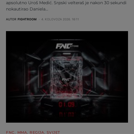
apsolutno Uroš Medić. Srpski velteraš je nakon 30 sekundi
nokautirao Daniela…
AUTOR
FIGHTROOM
4. KOLOVOZA 2026. 16:11
FNC
MMA
REGIJA
SVIJET