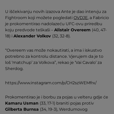
U iščekivanju novih izazova Ante je dao intervju za
Fightroom koji možete pogledati
OVDJE
, a Fabricio
je prokomentirao nadolazeću UFC-ovu priredbu
koju predvode teškaši –
Alistair Overeem
(40, 47-
18) i
Alexander Volkov
(32, 32-8).
“Overeem vas može nokautirati, a ima i iskustvo
potrebno za kontrolu distance. Vjerujem da je to
loš ‘matchup’ za Volkova”, rekao je ‘Vai Cavalo’ za
Sherdog.
https://www.instagram.com/p/CH2szWEMfrx/
Prokomentirao je i borbu za pojas u velteru gdje će
Kamaru
Usman
(33, 17-1) braniti pojas protiv
Gilberta Burnsa
(34, 19-3), Werdumovog