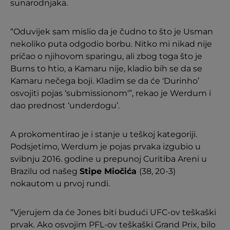
sunarodnjaka.
“Oduvijek sam mislio da je čudno to što je Usman
nekoliko puta odgodio borbu. Nitko mi nikad nije
pričao o njihovom sparingu, ali zbog toga što je
Burns to htio, a Kamaru nije, kladio bih se da se
Kamaru nečega boji. Kladim se da će ‘Durinho’
osvojiti pojas ‘submissionom'”, rekao je Werdum i
dao prednost ‘underdogu’.
A prokomentirao je i stanje u teškoj kategoriji.
Podsjetimo, Werdum je pojas prvaka izgubio u
svibnju 2016. godine u prepunoj Curitiba Areni u
Brazilu od našeg
Stipe Miočića
(38, 20-3)
nokautom u prvoj rundi.
“Vjerujem da će Jones biti budući UFC-ov teškaški
prvak. Ako osvojim PFL-ov teškaški Grand Prix, bilo