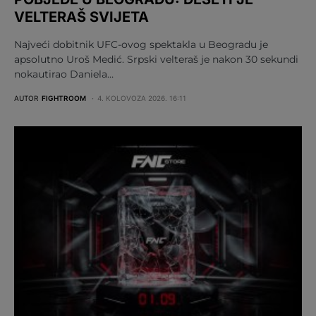
VELTERAŠ SVIJETA
Najveći dobitnik UFC-ovog spektakla u Beogradu je
apsolutno Uroš Medić. Srpski velteraš je nakon 30 sekundi
nokautirao Daniela…
AUTOR
FIGHTROOM
4. KOLOVOZA 2026. 16:11