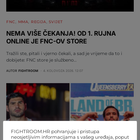
FNC
MMA
REGIJA
SVIJET
NEMA VIŠE ČEKANJA! OD 1. RUJNA
ONLINE JE FNC-OV STORE
Tražili ste, pitali i vjerno čekali, a sad je vrijeme da to i
dobijete: FNC store je službeno…
AUTOR
FIGHTROOM
4. KOLOVOZA 2026. 12:07
FIGHTROOM.HR pohranjuje i pristupa
neosjetljivim informacijama s vašeg uređaja, poput