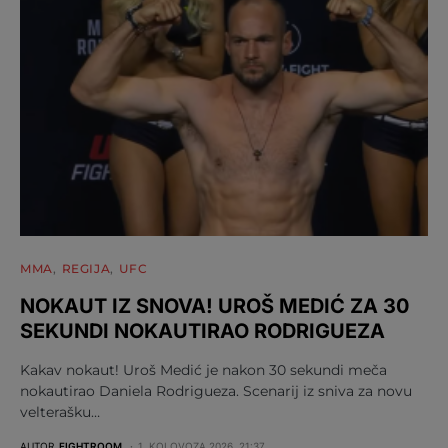
MMA
REGIJA
UFC
NOKAUT IZ SNOVA! UROŠ MEDIĆ ZA 30
SEKUNDI NOKAUTIRAO RODRIGUEZA
Kakav nokaut! Uroš Medić je nakon 30 sekundi meča
nokautirao Daniela Rodrigueza. Scenarij iz sniva za novu
velterašku…
AUTOR
FIGHTROOM
1. KOLOVOZA 2026. 21:37