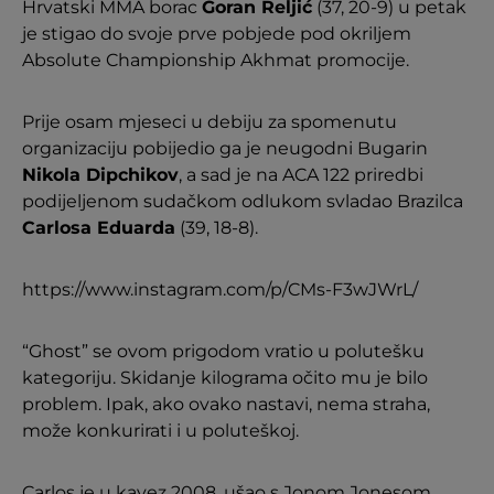
Hrvatski MMA borac
Goran Reljić
(37, 20-9) u petak
je stigao do svoje prve pobjede pod okriljem
Absolute Championship Akhmat promocije.
Prije osam mjeseci u debiju za spomenutu
organizaciju pobijedio ga je neugodni Bugarin
Nikola Dipchikov
, a sad je na ACA 122 priredbi
podijeljenom sudačkom odlukom svladao Brazilca
Carlosa Eduarda
(39, 18-8).
https://www.instagram.com/p/CMs-F3wJWrL/
“Ghost” se ovom prigodom vratio u polutešku
kategoriju. Skidanje kilograma očito mu je bilo
problem. Ipak, ako ovako nastavi, nema straha,
može konkurirati i u poluteškoj.
Carlos je u kavez 2008. ušao s Jonom Jonesom.