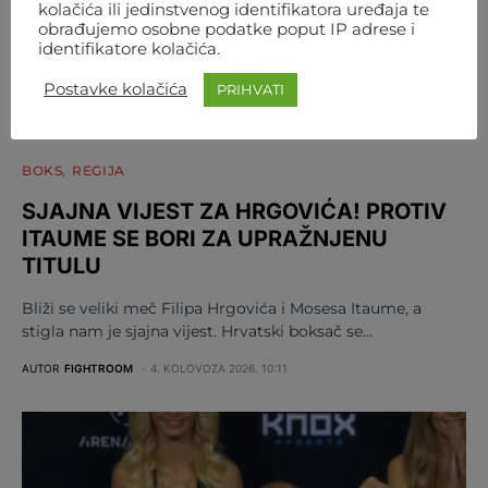
kolačića ili jedinstvenog identifikatora uređaja te
obrađujemo osobne podatke poput IP adrese i
identifikatore kolačića.
Postavke kolačića
PRIHVATI
BOKS
REGIJA
SJAJNA VIJEST ZA HRGOVIĆA! PROTIV
ITAUME SE BORI ZA UPRAŽNJENU
TITULU
Bliži se veliki meč Filipa Hrgovića i Mosesa Itaume, a
stigla nam je sjajna vijest. Hrvatski boksač se…
AUTOR
FIGHTROOM
4. KOLOVOZA 2026. 10:11