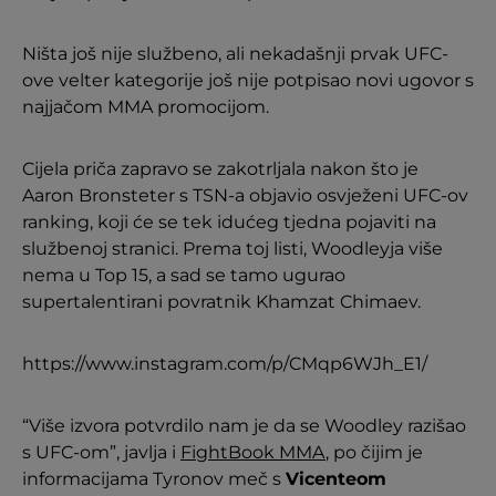
Ništa još nije službeno, ali nekadašnji prvak UFC-
ove velter kategorije još nije potpisao novi ugovor s
najjačom MMA promocijom.
Cijela priča zapravo se zakotrljala nakon što je
Aaron Bronsteter s TSN-a objavio osvježeni UFC-ov
ranking, koji će se tek idućeg tjedna pojaviti na
službenoj stranici. Prema toj listi, Woodleyja više
nema u Top 15, a sad se tamo ugurao
supertalentirani povratnik Khamzat Chimaev.
https://www.instagram.com/p/CMqp6WJh_E1/
“Više izvora potvrdilo nam je da se Woodley razišao
s UFC-om”, javlja i
FightBook MMA
, po čijim je
informacijama Tyronov meč s
Vicenteom