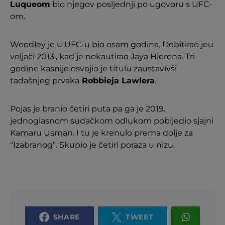
Luqueom
bio njegov posljednji po ugovoru s UFC-
om.
Woodley je u UFC-u bio osam godina. Debitirao jeu
veljači 2013., kad je nokautirao Jaya Hierona. Tri
godine kasnije osvojio je titulu zaustavivši
tadašnjeg prvaka
Robbieja Lawlera
.
Pojas je branio četiri puta pa ga je 2019.
jednoglasnom sudačkom odlukom pobijedio sjajni
Kamaru Usman. I tu je krenulo prema dolje za
“Izabranog”. Skupio je četiri poraza u nizu.
SHARE
TWEET