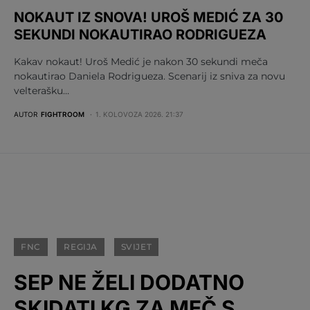
NOKAUT IZ SNOVA! UROŠ MEDIĆ ZA 30
SEKUNDI NOKAUTIRAO RODRIGUEZA
Kakav nokaut! Uroš Medić je nakon 30 sekundi meča
nokautirao Daniela Rodrigueza. Scenarij iz sniva za novu
velterašku…
AUTOR
FIGHTROOM
1. KOLOVOZA 2026. 21:37
FNC
REGIJA
SVIJET
SEP NE ŽELI DODATNO
SKIDATI KG ZA MEČ S