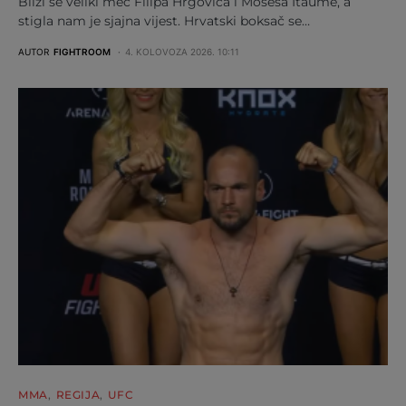
Bliži se veliki meč Filipa Hrgovića i Mosesa Itaume, a
stigla nam je sjajna vijest. Hrvatski boksač se…
AUTOR
FIGHTROOM
4. KOLOVOZA 2026. 10:11
MMA
REGIJA
UFC