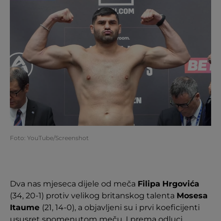
Foto: YouTube/Screenshot
Dva nas mjeseca dijele od meča
Filipa
Hrgovića
(34, 20-1) protiv velikog britanskog talenta
Mosesa
Itaume
(21, 14-0), a objavljeni su i prvi koeficijenti
ususret spomenutom meču. I prema odluci