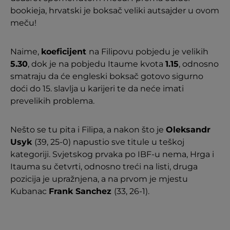
bookieja, hrvatski je boksač veliki autsajder u ovom
meču!
Naime,
koeficijent
na Filipovu pobjedu je velikih
5.30
, dok je na pobjedu Itaume kvota
1.15
, odnosno
smatraju da će engleski boksač gotovo sigurno
doći do 15. slavlja u karijeri te da neće imati
prevelikih problema.
Nešto se tu pita i Filipa, a nakon što je
Oleksandr
Usyk
(39, 25-0) napustio sve titule u teškoj
kategoriji. Svjetskog prvaka po IBF-u nema, Hrga i
Itauma su četvrti, odnosno treći na listi, druga
pozicija je upražnjena, a na prvom je mjestu
Kubanac
Frank Sanchez
(33, 26-1).