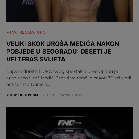
MMA
REGIJA
UFC
VELIKI SKOK UROŠA MEDIĆA NAKON
POBJEDE U BEOGRADU: DESETI JE
VELTERAŠ SVIJETA
Najveći dobitnik UFC-ovog spektakla u Beogradu je
apsolutno Uroš Medić. Srpski velteraš je nakon 30 sekundi
nokautirao Daniela…
AUTOR
FIGHTROOM
4. KOLOVOZA 2026. 16:11