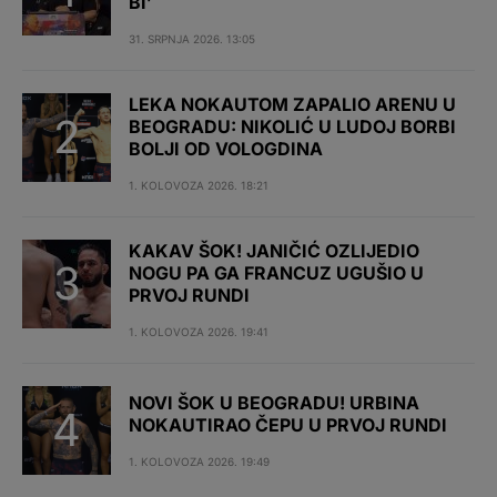
BI’
31. SRPNJA 2026. 13:05
LEKA NOKAUTOM ZAPALIO ARENU U
BEOGRADU: NIKOLIĆ U LUDOJ BORBI
BOLJI OD VOLOGDINA
1. KOLOVOZA 2026. 18:21
KAKAV ŠOK! JANIČIĆ OZLIJEDIO
NOGU PA GA FRANCUZ UGUŠIO U
PRVOJ RUNDI
1. KOLOVOZA 2026. 19:41
NOVI ŠOK U BEOGRADU! URBINA
NOKAUTIRAO ČEPU U PRVOJ RUNDI
1. KOLOVOZA 2026. 19:49