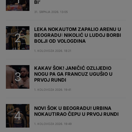
BI’
31. SRPNJA 2026. 13:05
LEKA NOKAUTOM ZAPALIO ARENU U
BEOGRADU: NIKOLIĆ U LUDOJ BORBI
BOLJI OD VOLOGDINA
1. KOLOVOZA 2026. 18:21
KAKAV ŠOK! JANIČIĆ OZLIJEDIO
NOGU PA GA FRANCUZ UGUŠIO U
PRVOJ RUNDI
1. KOLOVOZA 2026. 19:41
NOVI ŠOK U BEOGRADU! URBINA
NOKAUTIRAO ČEPU U PRVOJ RUNDI
1. KOLOVOZA 2026. 19:49