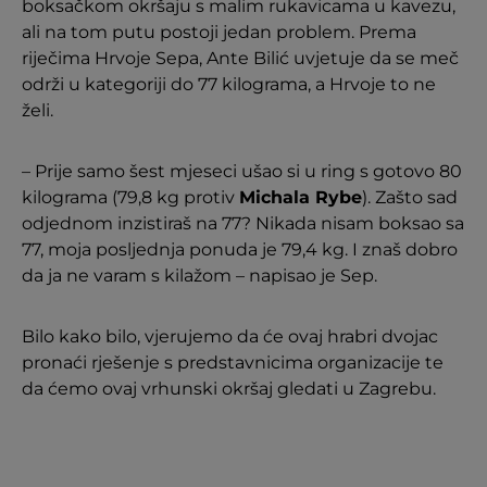
boksačkom okršaju s malim rukavicama u kavezu,
ali na tom putu postoji jedan problem. Prema
riječima Hrvoje Sepa, Ante Bilić uvjetuje da se meč
održi u kategoriji do 77 kilograma, a Hrvoje to ne
želi.
– Prije samo šest mjeseci ušao si u ring s gotovo 80
kilograma (79,8 kg protiv
Michala Rybe
). Zašto sad
odjednom inzistiraš na 77? Nikada nisam boksao sa
77, moja posljednja ponuda je 79,4 kg. I znaš dobro
da ja ne varam s kilažom – napisao je Sep.
Bilo kako bilo, vjerujemo da će ovaj hrabri dvojac
pronaći rješenje s predstavnicima organizacije te
da ćemo ovaj vrhunski okršaj gledati u Zagrebu.