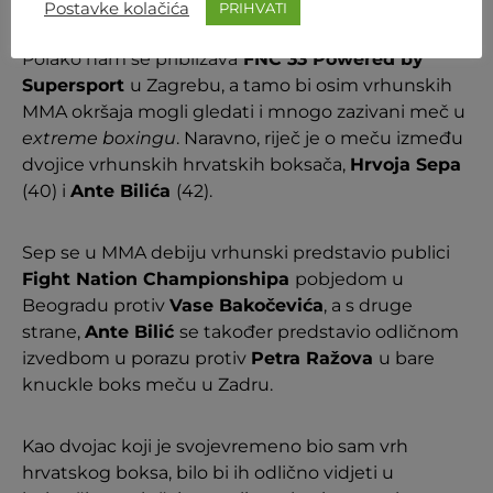
Postavke kolačića
PRIHVATI
Polako nam se približava
FNC 33 Powered by
Supersport
u Zagrebu, a tamo bi osim vrhunskih
MMA okršaja mogli gledati i mnogo zazivani meč u
extreme boxingu
. Naravno, riječ je o meču između
dvojice vrhunskih hrvatskih boksača,
Hrvoja Sepa
(40) i
Ante Bilića
(42).
Sep se u MMA debiju vrhunski predstavio publici
Fight Nation Championshipa
pobjedom u
Beogradu protiv
Vase Bakočevića
, a s druge
strane,
Ante Bilić
se također predstavio odličnom
izvedbom u porazu protiv
Petra Ražova
u bare
knuckle boks meču u Zadru.
Kao dvojac koji je svojevremeno bio sam vrh
hrvatskog boksa, bilo bi ih odlično vidjeti u