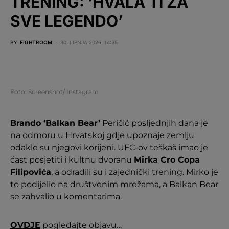
TRENING: ‘HVALA TI ZA
SVE LEGENDO’
BY
FIGHTROOM
30. LIPNJA 2026. 14:35
Foto: Screenshot/ Instagram
Brando ‘Balkan Bear’
Peričić posljednjih dana je
na odmoru u Hrvatskoj gdje upoznaje zemlju
odakle su njegovi korijeni. UFC-ov teškaš imao je
čast posjetiti i kultnu dvoranu
Mirka Cro Copa
Filipovića
, a odradili su i zajednički trening. Mirko je
to podijelio na društvenim mrežama, a Balkan Bear
se zahvalio u komentarima.
OVDJE
pogledajte objavu…