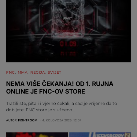
FNC
MMA
REGIJA
SVIJET
NEMA VIŠE ČEKANJA! OD 1. RUJNA
ONLINE JE FNC-OV STORE
Tražili ste, pitali i vjerno čekali, a sad je vrijeme da to i
dobijete: FNC store je službeno…
AUTOR
FIGHTROOM
4. KOLOVOZA 2026. 12:07