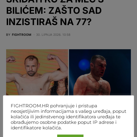
BILIĆEM: ZAŠTO SAD
INZISTIRAŠ NA 77?
BY
FIGHTROOM
30. LIPNJA 2026. 10:58
FIGHTROOM.HR pohranjuje i pristupa
neosjetljivim informacijama s vašeg uređaja, poput
kolačića ili jedinstvenog identifikatora uređaja te
obrađujemo osobne podatke poput IP adrese i
identifikatore kolačića.
Foto: FNC