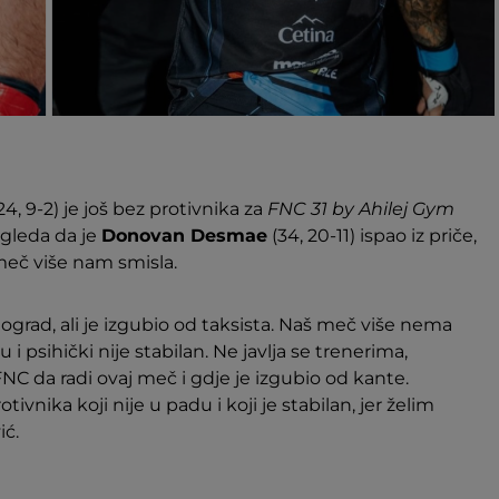
24, 9-2) je još bez protivnika za
FNC 31 by Ahilej Gym
zgleda da je
Donovan Desmae
(34, 20-11) ispao iz priče,
 meč više nam smisla.
ograd, ali je izgubio od taksista. Naš meč više nema
 i psihički nije stabilan. Ne javlja se trenerima,
NC da radi ovaj meč i gdje je izgubio od kante.
nika koji nije u padu i koji je stabilan, jer želim
ić.