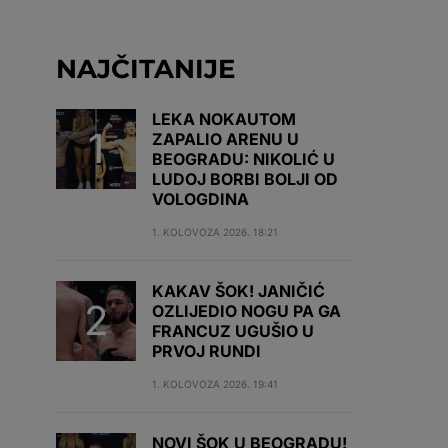
NAJČITANIJE
LEKA NOKAUTOM
ZAPALIO ARENU U
BEOGRADU: NIKOLIĆ U
LUDOJ BORBI BOLJI OD
VOLOGDINA
1. KOLOVOZA 2026. 18:21
KAKAV ŠOK! JANIČIĆ
OZLIJEDIO NOGU PA GA
FRANCUZ UGUŠIO U
PRVOJ RUNDI
1. KOLOVOZA 2026. 19:41
NOVI ŠOK U BEOGRADU!