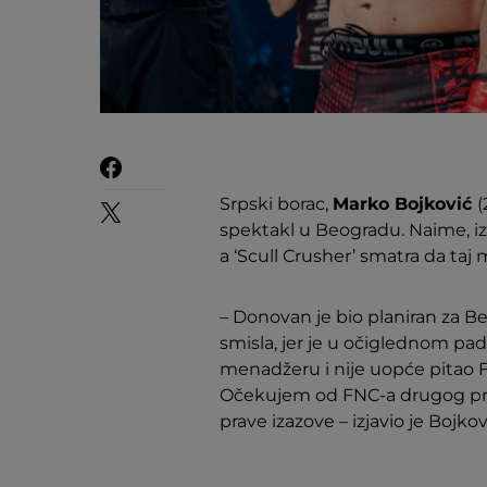
Srpski borac,
Marko Bojković
(
spektakl u Beogradu. Naime, i
a ‘Scull Crusher’ smatra da taj
– Donovan je bio planiran za Be
smisla, jer je u očiglednom padu
menadžeru i nije uopće pitao F
Očekujem od FNC-a drugog protiv
prave izazove – izjavio je Bojkov