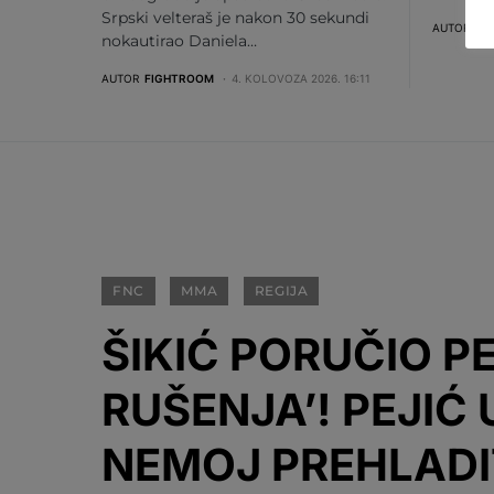
Srpski velteraš je nakon 30 sekundi
AUTOR
FI
nokautirao Daniela…
AUTOR
FIGHTROOM
4. KOLOVOZA 2026. 16:11
FNC
MMA
REGIJA
ŠIKIĆ PORUČIO PE
RUŠENJA’! PEJIĆ
NEMOJ PREHLADIT