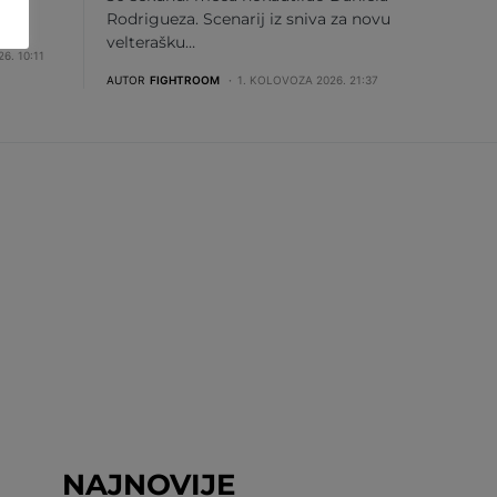
 se…
Rodrigueza. Scenarij iz sniva za novu
velterašku…
6. 10:11
AUTOR
FIGHTROOM
1. KOLOVOZA 2026. 21:37
NAJNOVIJE