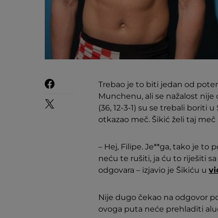
Trebao je to biti jedan od pot
Munchenu, ali se nažalost nije
(36, 12-3-1) su se trebali boriti
otkazao meč. Šikić želi taj meč
– Hej, Filipe. Je**ga, tako je to
neću te rušiti, ja ću to riješiti
odgovara – izjavio je Šikiću u
vi
Nije dugo čekao na odgovor pd s
ovoga puta neće prehladiti alu