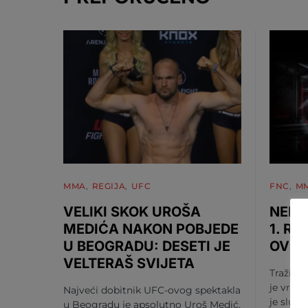
MMA
REGIJA
UFC
FNC
M
VELIKI SKOK UROŠA
NEMA
MEDIĆA NAKON POBJEDE
1. RU
U BEOGRADU: DESETI JE
OV S
VELTERAŠ SVIJETA
Tražili s
je vrije
Najveći dobitnik UFC-ovog spektakla
je služ
u Beogradu je apsolutno Uroš Medić.