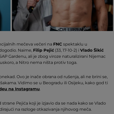
encijalnih mečeva večeri na
FNC
spektaklu u
 dogodio. Naime,
Filip Pejić
(33, 17-10-2) i
Vlado Šikić
 u SAP Gardenu, ali je zbog viroze naturalizirani Nijemac
 uskoro, a Nitro nema ništa protiv toga.
 ponekad. Ovo je inače obrana od rušenja, ali ne brini se,
 sa šakama. Vidimo se u Beogradu ili Osijeku, kako god ti
deu na Instagramu
.
trane Pejića koji je izjavio da se nada kako se Vlado
dirajući na razloge otkazivanja njihovog meča.