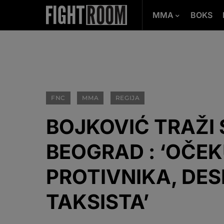
MMA
BOKS
FNC
MMA
REGIJA
BOJKOVIĆ TRAŽI
BEOGRAD : ‘OČE
PROTIVNIKA, DES
TAKSISTA’