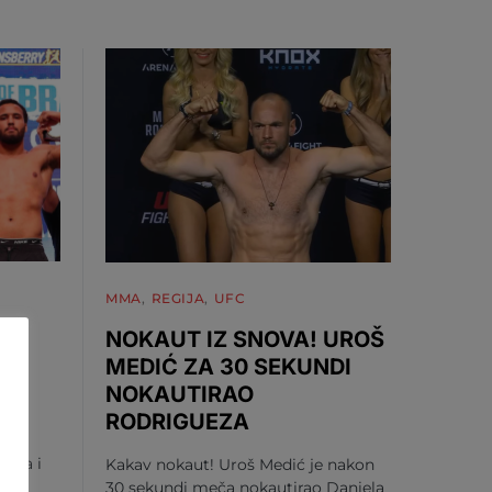
MMA
REGIJA
UFC
NOKAUT IZ SNOVA! UROŠ
MEDIĆ ZA 30 SEKUNDI
NOKAUTIRAO
U
RODRIGUEZA
vića i
Kakav nokaut! Uroš Medić je nakon
je
30 sekundi meča nokautirao Daniela