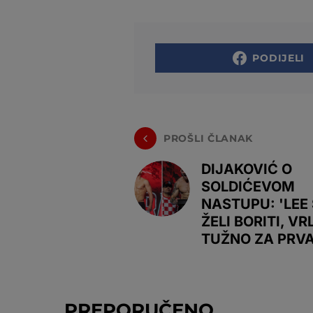
PODIJELI
PROŠLI ČLANAK
DIJAKOVIĆ O
SOLDIĆEVOM
NASTUPU: 'LEE 
ŽELI BORITI, VR
TUŽNO ZA PRV
PREPORUČENO