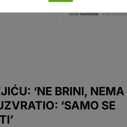
sjajna vijest. Hrvatski boksač
GHTROOM
4. KOLOVOZA 2026. 12:07
AUTOR
FIGHTROOM
4. KOLOVOZA 202
JIĆU: ‘NE BRINI, NEMA
 UZVRATIO: ‘SAMO SE
I’