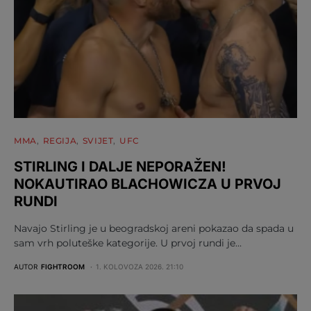
MMA
REGIJA
SVIJET
UFC
STIRLING I DALJE NEPORAŽEN!
NOKAUTIRAO BLACHOWICZA U PRVOJ
RUNDI
Navajo Stirling je u beogradskoj areni pokazao da spada u
sam vrh poluteške kategorije. U prvoj rundi je…
AUTOR
FIGHTROOM
1. KOLOVOZA 2026. 21:10