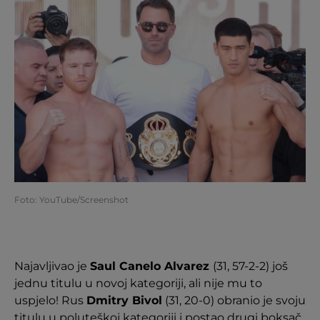
Foto: YouTube/Screenshot
Najavljivao je
Saul Canelo Alvarez
(31, 57-2-2) još
jednu titulu u novoj kategoriji, ali nije mu to
uspjelo! Rus
Dmitry Bivol
(31, 20-0) obranio je svoju
titulu u poluteškoj kategoriji i postao drugi boksač