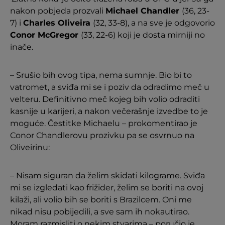
nakon pobjeda prozvali
Michael Chandler
(36, 23-
7) i
Charles Oliveira
(32, 33-8), a na sve je odgovorio
Conor McGregor
(33, 22-6) koji je dosta mirniji no
inače.
– Srušio bih ovog tipa, nema sumnje. Bio bi to
vatromet, a sviđa mi se i poziv da odradimo meč u
velteru. Definitivno meč kojeg bih volio odraditi
kasnije u karijeri, a nakon večerašnje izvedbe to je
moguće. Čestitke Michaelu – prokomentirao je
Conor Chandlerovu prozivku pa se osvrnuo na
Oliveirinu:
– Nisam siguran da želim skidati kilograme. Sviđa
mi se izgledati kao frižider, želim se boriti na ovoj
kilaži, ali volio bih se boriti s Brazilcem. Oni me
nikad nisu pobijedili, a sve sam ih nokautirao.
Moram razmisliti o nekim stvarima – poručio je