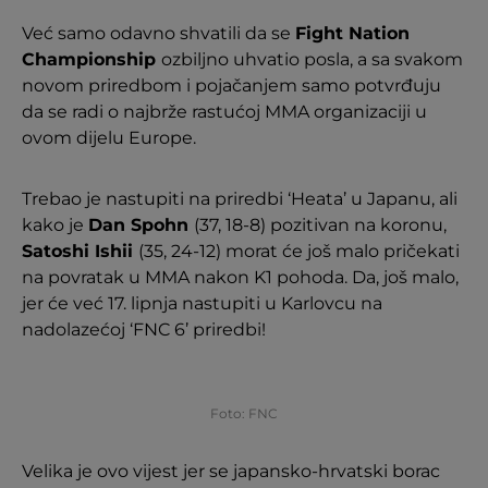
Već samo odavno shvatili da se
Fight Nation
Championship
ozbiljno uhvatio posla, a sa svakom
novom priredbom i pojačanjem samo potvrđuju
da se radi o najbrže rastućoj MMA organizaciji u
ovom dijelu Europe.
Trebao je nastupiti na priredbi ‘Heata’ u Japanu, ali
kako je
Dan Spohn
(37, 18-8) pozitivan na koronu,
Satoshi Ishii
(35, 24-12) morat će još malo pričekati
na povratak u MMA nakon K1 pohoda. Da, još malo,
jer će već 17. lipnja nastupiti u Karlovcu na
nadolazećoj ‘FNC 6’ priredbi!
Foto: FNC
Velika je ovo vijest jer se japansko-hrvatski borac