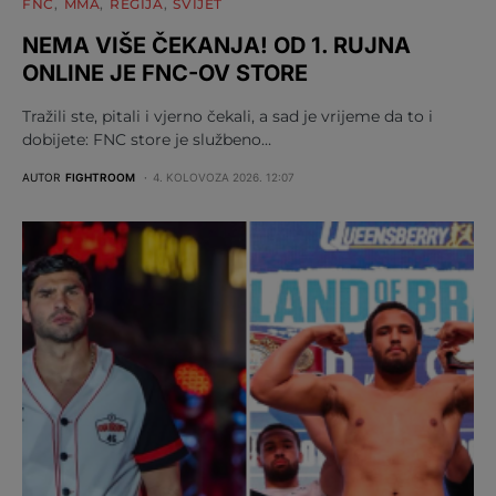
FNC
MMA
REGIJA
SVIJET
NEMA VIŠE ČEKANJA! OD 1. RUJNA
ONLINE JE FNC-OV STORE
Tražili ste, pitali i vjerno čekali, a sad je vrijeme da to i
dobijete: FNC store je službeno…
AUTOR
FIGHTROOM
4. KOLOVOZA 2026. 12:07