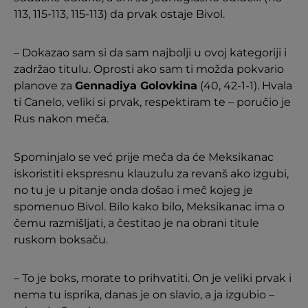
113, 115-113, 115-113) da prvak ostaje Bivol.
– Dokazao sam si da sam najbolji u ovoj kategoriji i
zadržao titulu. Oprosti ako sam ti možda pokvario
planove za
Gennadiya Golovkina
(40, 42-1-1). Hvala
ti Canelo, veliki si prvak, respektiram te – poručio je
Rus nakon meča.
Spominjalo se već prije meča da će Meksikanac
iskoristiti ekspresnu klauzulu za revanš ako izgubi,
no tu je u pitanje onda došao i meč kojeg je
spomenuo Bivol. Bilo kako bilo, Meksikanac ima o
čemu razmišljati, a čestitao je na obrani titule
ruskom boksaču.
– To je boks, morate to prihvatiti. On je veliki prvak i
nema tu isprika, danas je on slavio, a ja izgubio –