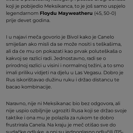
koji je pobijedio Meksikanca, to je još samo uspjelo
legendarnom
Floydu Mayweatheru
(45, 50-0)
prije devet godina.
I u najavi meča govorio je Bivol kako je Canelo
smiješan ako misli da se može nositi s teškašima,
ali da će mu on pokazati kao prvak poluteškaša o
kakvoj se razlici radi. Jednostavno, radi se o
prirodnoj razlici u visini i normalnoj težini, a to smo
imali priliku vidjeti na djelu u Las Vegasu. Dobro je
Rus iskorištavao dužinu ruku i držao distancu te
bacao kombinacije.
Naravno, nije ni Meksikanac bio bez odgovora, ali
nije uspio ozbiljnije ugroziti Rusa koji se držao svoje
taktike i ona mu je polazila za rukom te dobro
frustrirala Canela. Na kraju je meč otišao sve do
sudačke odluke, a oni su jednoglasno odlučili (115-