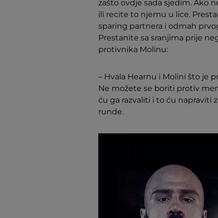
zašto ovdje sada sjedim. Ako 
ili recite to njemu u lice. Pres
sparing partnera i odmah prvog 
Prestanite sa sranjima prije ne
protivnika Molinu:
– Hvala Hearnu i Molini što je p
Ne možete se boriti protiv men
ću ga razvaliti i to ću napraviti
runde.