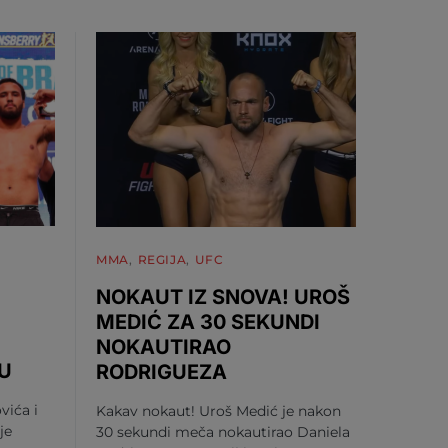
MMA
REGIJA
UFC
NOKAUT IZ SNOVA! UROŠ
MEDIĆ ZA 30 SEKUNDI
NOKAUTIRAO
U
RODRIGUEZA
vića i
Kakav nokaut! Uroš Medić je nakon
je
30 sekundi meča nokautirao Daniela