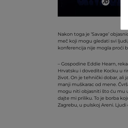
Nakon toga je ‘Savage’ objasnio
meč koji mogu gledati svi ljudi
konferencija nije mogla proći b
– Gospodine Eddie Hearn, rek
Hrvatsku i dovedite Kocku u rin
život. On je tehnički dobar, ali 
manji muškarac od mene. Čvršć
mogu niti objasniti što ću mu uč
dajte mi priliku. To je borba koj
Zagrebu, u pulskoj Areni. Ljudi ć