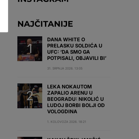
NAJČITANIJE
DANA WHITE O
PRELASKU SOLDIĆA U
UFC: ‘DA SMO GA
POTPISALI, OBJAVILI BI’
31. SRPNJA 2026. 13:05
LEKA NOKAUTOM
ZAPALIO ARENU U
BEOGRADU: NIKOLIĆ U
LUDOJ BORBI BOLJI OD
VOLOGDINA
1. KOLOVOZA 2026. 18:21