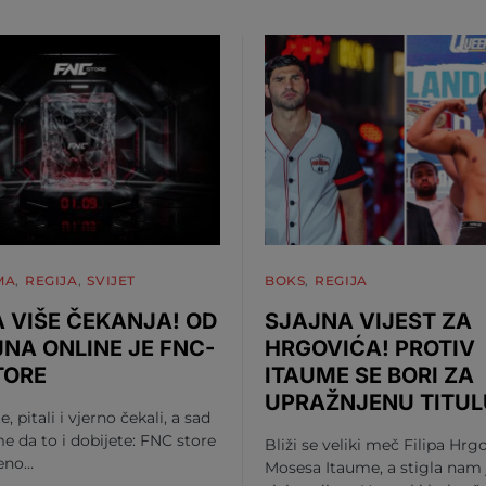
MA
REGIJA
SVIJET
BOKS
REGIJA
 VIŠE ČEKANJA! OD
SJAJNA VIJEST ZA
JNA ONLINE JE FNC-
HRGOVIĆA! PROTIV
TORE
ITAUME SE BORI ZA
UPRAŽNJENU TITUL
te, pitali i vjerno čekali, a sad
me da to i dobijete: FNC store
Bliži se veliki meč Filipa Hrgo
beno…
Mosesa Itaume, a stigla nam 