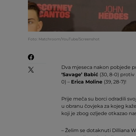
Foto: Matchroom/YouTube/Screenshot
Dva mjeseca nakon pobjede p
‘Savage’ Babić
(30, 8-0) proti
0) –
Erica Moline
(39, 28-7)!
Prije meča su borci odradili sv
u obranu čovjeka za kojeg ka
koji je zbog ozljede otkazao n
– Želim se dotaknuti Dilliana Wh