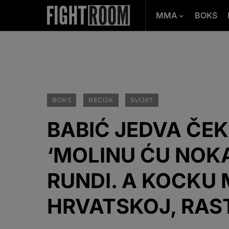
MMA
BOKS
BOKS
REGIJA
SVIJET
BABIĆ JEDVA ČEK
‘MOLINU ĆU NOKA
RUNDI. A KOCKU 
HRVATSKOJ, RAST