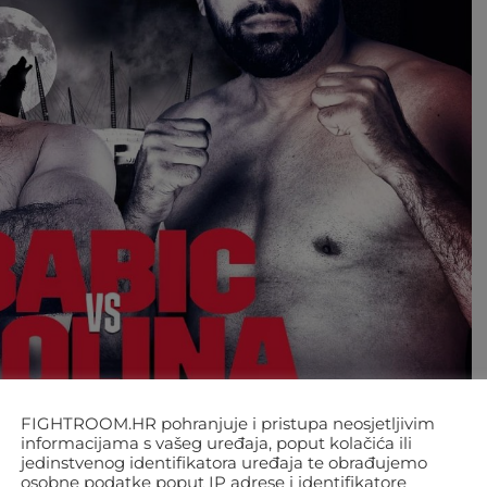
FIGHTROOM.HR pohranjuje i pristupa neosjetljivim
informacijama s vašeg uređaja, poput kolačića ili
jedinstvenog identifikatora uređaja te obrađujemo
osobne podatke poput IP adrese i identifikatore