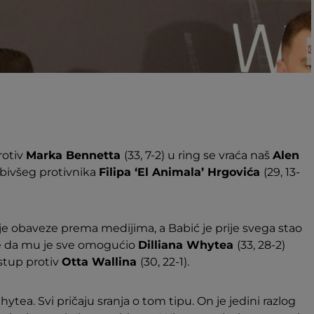
rotiv
Marka Bennetta
(33, 7-2) u ring se vraća naš
Alen
v bivšeg protivnika
Filipa ‘El Animala’ Hrgovića
(29, 13-
oje obaveze prema medijima, a Babić je prije svega stao
že da mu je sve omogućio
Dilliana Whytea
(33, 28-2)
astup protiv
Otta Wallina
(30, 22-1).
ytea. Svi pričaju sranja o tom tipu. On je jedini razlog