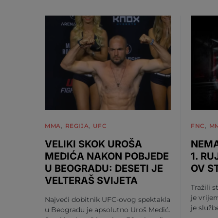
MMA
REGIJA
UFC
FNC
M
VELIKI SKOK UROŠA
NEMA
MEDIĆA NAKON POBJEDE
1. RU
U BEOGRADU: DESETI JE
OV S
VELTERAŠ SVIJETA
Tražili s
je vrije
Najveći dobitnik UFC-ovog spektakla
je služ
u Beogradu je apsolutno Uroš Medić.