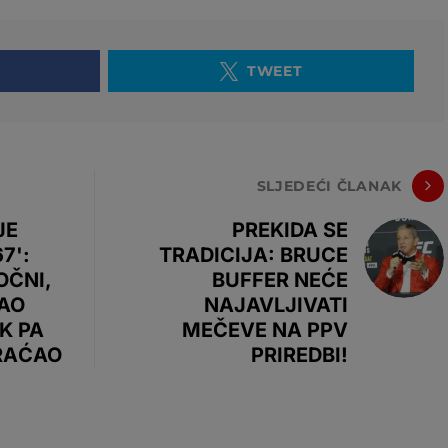
TWEET
SLJEDEĆI ČLANAK
JE
PREKIDA SE
7':
TRADICIJA: BRUCE
OČNI,
BUFFER NEĆE
AO
NAJAVLJIVATI
K PA
MEČEVE NA PPV
VRAĆAO
PRIREDBI!