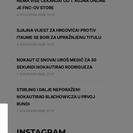
NEMA VIŠE ČEKANJA! OD 1. RUJNA ONLINE
JE FNC-OV STORE
4. KOLOVOZA 2026. 12:07
SJAJNA VIJEST ZA HRGOVIĆA! PROTIV
ITAUME SE BORI ZA UPRAŽNJENU TITULU
4. KOLOVOZA 2026. 10:11
NOKAUT IZ SNOVA! UROŠ MEDIĆ ZA 30
SEKUNDI NOKAUTIRAO RODRIGUEZA
1. KOLOVOZA 2026. 21:37
STIRLING I DALJE NEPORAŽEN!
NOKAUTIRAO BLACHOWICZA U PRVOJ
RUNDI
1. KOLOVOZA 2026. 21:10
INSTAGRAM