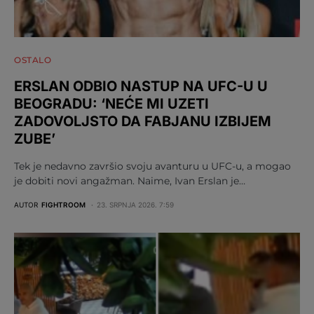
OSTALO
ERSLAN ODBIO NASTUP NA UFC-U U
BEOGRADU: ‘NEĆE MI UZETI
ZADOVOLJSTO DA FABJANU IZBIJEM
ZUBE’
Tek je nedavno završio svoju avanturu u UFC-u, a mogao
je dobiti novi angažman. Naime, Ivan Erslan je…
AUTOR
FIGHTROOM
23. SRPNJA 2026. 7:59