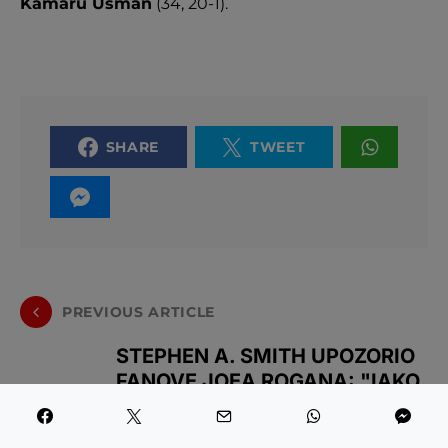
Kamaru Usman
(34, 20-1).
SHARE
TWEET
PREVIOUS ARTICLE
STEPHEN A. SMITH UPOZORIO
FANOVE JOEA ROGANA: "IAKO
IMAM POŠTOVANJE PREMA
NJEMU, NOKAUTIRAO BI GA"