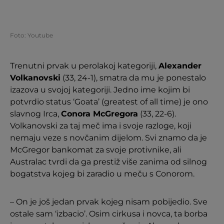
Foto: Youtube
Trenutni prvak u perolakoj kategoriji,
Alexander
Volkanovski
(33, 24-1), smatra da mu je ponestalo
izazova u svojoj kategoriji. Jedno ime kojim bi
potvrdio status ‘Goata’ (greatest of all time) je ono
slavnog Irca,
Conora McGregora
(33, 22-6).
Volkanovski za taj meč ima i svoje razloge, koji
nemaju veze s novčanim dijelom. Svi znamo da je
McGregor bankomat za svoje protivnike, ali
Australac tvrdi da ga prestiž više zanima od silnog
bogatstva kojeg bi zaradio u meču s Conorom.
– On je još jedan prvak kojeg nisam pobijedio. Sve
ostale sam ‘izbacio’. Osim cirkusa i novca, ta borba