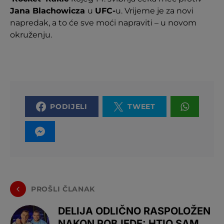
Jana Blachowicza
u
UFC-
u. Vrijeme je za novi
napredak, a to će sve moći napraviti – u novom
okruženju.
PODIJELI
TWEET
PROŠLI ČLANAK
DELIJA ODLIČNO RASPOLOŽEN
NAKON POBJEDE: HTIO SAM