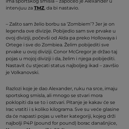
ima sportskog smisla – započeo je Alexander u
intervjuu za
TMZ
, da bi nastavio.
– Zašto sam želio borbu sa ‘Zombiem’? Jer je on
legenda ove divizije. Pobijedio sam sve prvake u
ovoj diviziji, počevši od Alda pa preko Hollowaya i
Ortege i sve do Zombiea. Želim pobijediti sve
prvake u ovoj diviziji. Conor McGregor je držao taj
pojas u mojoj diviziji i da, želim i njega pobijediti.
Nastavit ću stjecati status najboljeg ikad – završio
je Volkanovski.
Razlozi koje je dao Alexander, ruku na srce, imaju
sportskog smisla, ali mnogo se stvari mora
poklopiti da se to i ostvari. Pitanje je kakav će se
Irac vratiti i s koliko kilograma. Sve su veće glasine
da će napasti pojas u velter kategoriji, kojeg drži
najbolji P4P (pound for pound) borac današnjice,