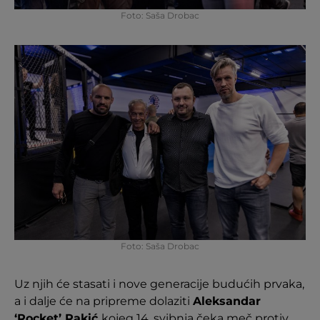
Foto: Saša Drobac
Foto: Saša Drobac
Uz njih će stasati i nove generacije budućih prvaka,
a i dalje će na pripreme dolaziti
Aleksandar
‘Rocket’ Rakić
kojeg 14. svibnja čeka meč protiv