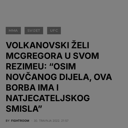
MMA
SVIJET
UFC
VOLKANOVSKI ŽELI
MCGREGORA U SVOM
REZIMEU: “OSIM
NOVČANOG DIJELA, OVA
BORBA IMA I
NATJECATELJSKOG
SMISLA”
BY
FIGHTROOM
30. TRAVNJA 2022. 21:57