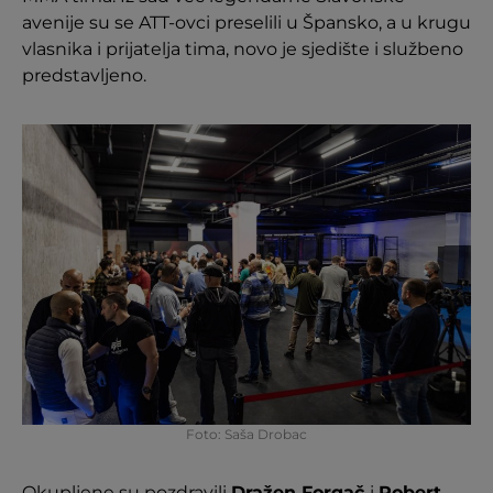
avenije su se ATT-ovci preselili u Špansko, a u krugu
vlasnika i prijatelja tima, novo je sjedište i službeno
predstavljeno.
Foto: Saša Drobac
Okupljene su pozdravili
Dražen Forgač
i
Robert