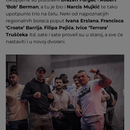
‘Bob’ Berman
, a tu je bio i
Narcis Mujkić
te tako
upotpunio trio na čelu. Neki od najpoznatijih
regionalnih boraca poput
Ivana Erslana
,
Francisca
‘Croate’ Barrija
,
Filipa Pejića
,
Ivice ‘Terrora’
Truščeka
itd. sate i sate proveli su u staroj, a sve će
nastaviti i u novoj dvorani.