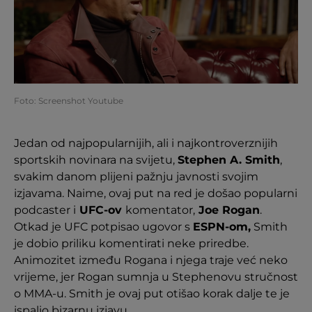
Foto: Screenshot Youtube
Jedan od najpopularnijih, ali i najkontroverznijih
sportskih novinara na svijetu,
Stephen A. Smith
,
svakim danom plijeni pažnju javnosti svojim
izjavama. Naime, ovaj put na red je došao popularni
podcaster i
UFC-ov
komentator,
Joe Rogan
.
Otkad je UFC potpisao ugovor s
ESPN-om,
Smith
je dobio priliku komentirati neke priredbe.
Animozitet između Rogana i njega traje već neko
vrijeme, jer Rogan sumnja u Stephenovu stručnost
o MMA-u. Smith je ovaj put otišao korak dalje te je
ispalio bizarnu izjavu.