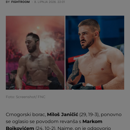
BY
FIGHTROOM
8. LIPNJA 2026. 22:01
Foto: Screenshot/ FNC
Crnogorski borac,
Miloš Janičić
(29, 19-3), ponovno
se oglasio se povodom revanša s
Markom
Bojkovićem
(24, 10-2). Naime, on je odgovorio