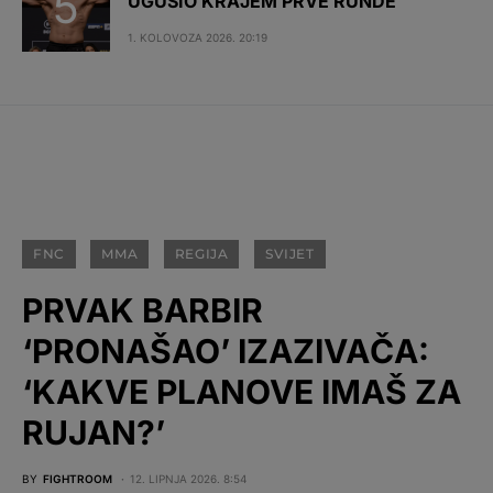
UGUŠIO KRAJEM PRVE RUNDE
1. KOLOVOZA 2026. 20:19
FNC
MMA
REGIJA
SVIJET
PRVAK BARBIR
‘PRONAŠAO’ IZAZIVAČA:
‘KAKVE PLANOVE IMAŠ ZA
RUJAN?’
BY
FIGHTROOM
12. LIPNJA 2026. 8:54