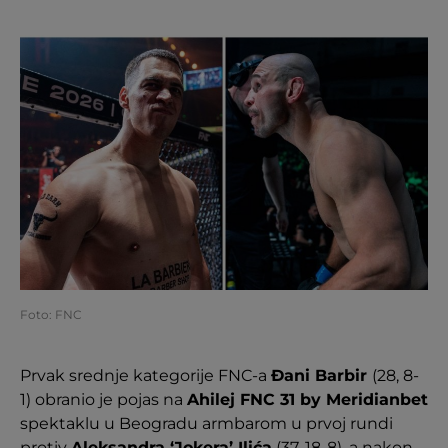
Foto: FNC
Prvak srednje kategorije FNC-a
Đani Barbir
(28, 8-
1) obranio je pojas na
Ahilej FNC 31 by Meridianbet
spektaklu u Beogradu armbarom u prvoj rundi
protiv
Aleksandra ‘Jokera’ Ilića
(37, 18-8), a nakon