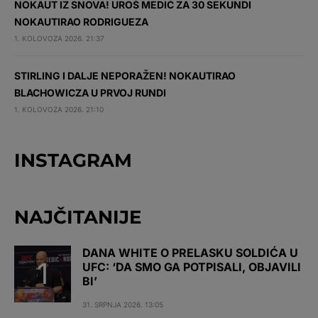
NOKAUT IZ SNOVA! UROŠ MEDIĆ ZA 30 SEKUNDI
NOKAUTIRAO RODRIGUEZA
1. KOLOVOZA 2026. 21:37
STIRLING I DALJE NEPORAŽEN! NOKAUTIRAO
BLACHOWICZA U PRVOJ RUNDI
1. KOLOVOZA 2026. 21:10
INSTAGRAM
NAJČITANIJE
DANA WHITE O PRELASKU SOLDIĆA U
UFC: ‘DA SMO GA POTPISALI, OBJAVILI
BI’
31. SRPNJA 2026. 13:05