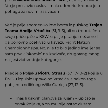
što je proslavio naslov i malo odmorio, krenuo je u
potragu za novim izazivačem.
Već je prije spomenuo ime borca iz pulskog
Trojan
Teama Andija Vrtačića
(31, 9-3), ali on trenutačno
svoju priču piše u KSW-u pa je pitanje možemo li
ga ponovno očekivati u kavezu Fight Nation
Championnhsipa. No, nije to bilo jedino ime, jer se
sam prvak ‘okomio’ na izazivača, drugorangiranog
na ljestvici srednje kategorije.
Riječ je o Poljaku
Piotru Strusu
(37, 17-10-2) koji je u
FNC-u izgubio upravo od Vrtačića, a nakon toga
pobijedio odličnog Willa Currieja (27, 13-5).
Imaš li kakvih planova za rujan? – upitao je
prvak Poljaka, a on mu nije ostao dužan: