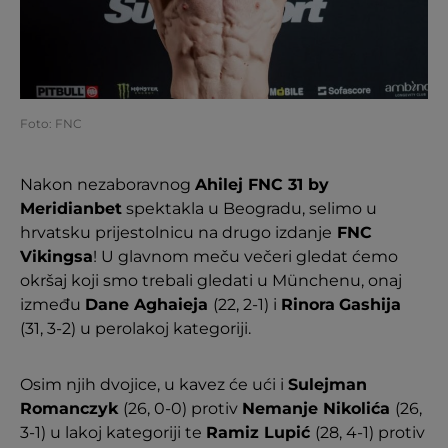
Foto: FNC
Nakon nezaboravnog
Ahilej FNC 31 by
Meridianbet
spektakla u Beogradu, selimo u
hrvatsku prijestolnicu na drugo izdanje
FNC
Vikingsa
! U glavnom meču večeri gledat ćemo
okršaj koji smo trebali gledati u Münchenu, onaj
između
Dane Aghaieja
(22, 2-1) i
Rinora
Gashija
(31, 3-2) u perolakoj kategoriji.
Osim njih dvojice, u kavez će ući i
Sulejman
Romanczyk
(26, 0-0) protiv
Nemanje Nikolića
(26,
3-1) u lakoj kategoriji te
Ramiz Lupić
(28, 4-1) protiv