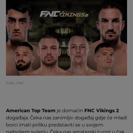
Foto: FNC
American Top Team
je domaćin
FNC Vikings
2
događaja. Čeka nas zanimljiv događaj gdje će mladi
borci imati priliku predstaviti se u svojem
najboljem svijetlu. Čeka nas amaterski turnir u čak