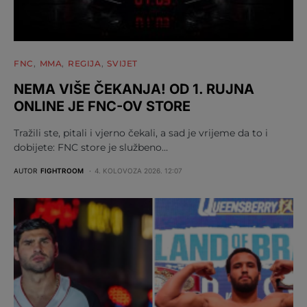
FNC
MMA
REGIJA
SVIJET
NEMA VIŠE ČEKANJA! OD 1. RUJNA
ONLINE JE FNC-OV STORE
Tražili ste, pitali i vjerno čekali, a sad je vrijeme da to i
dobijete: FNC store je službeno…
AUTOR
FIGHTROOM
4. KOLOVOZA 2026. 12:07