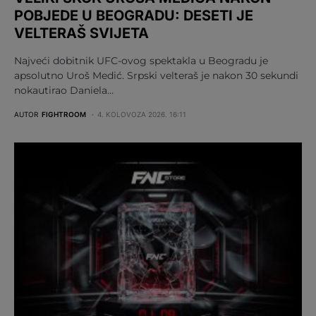
POBJEDE U BEOGRADU: DESETI JE
VELTERAŠ SVIJETA
Najveći dobitnik UFC-ovog spektakla u Beogradu je
apsolutno Uroš Medić. Srpski velteraš je nakon 30 sekundi
nokautirao Daniela…
AUTOR
FIGHTROOM
4. KOLOVOZA 2026. 16:11