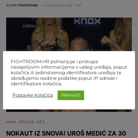
AUTOR
FIGHTROOM
4. KOLOVOZA 2026. 12:07
FIGHTROOM.HR pohranjuje i pristupa
neosjetljivim informacijama s vašeg uređaja, poput
kolačića ili jedinstvenog identifikatora uređaja te
obrađujemo osobne podatke poput IP adrese i
identifikatore kolačića.
Postavke kolačića
PRIHVATI
MMA
REGIJA
UFC
NOKAUT IZ SNOVA! UROŠ MEDIĆ ZA 30