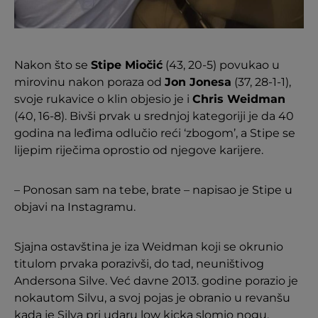
Nakon što se
Stipe Miočić
(43, 20-5) povukao u
mirovinu nakon poraza od
Jon Jonesa
(37, 28-1-1),
svoje rukavice o klin objesio je i
Chris Weidman
(40, 16-8). Bivši prvak u srednjoj kategoriji je da 40
godina na leđima odlučio reći ‘zbogom’, a Stipe se
lijepim riječima oprostio od njegove karijere.
– Ponosan sam na tebe, brate – napisao je Stipe u
objavi na Instagramu.
Sjajna ostavština je iza Weidman koji se okrunio
titulom prvaka porazivši, do tad, neuništivog
Andersona Silve. Već davne 2013. godine porazio je
nokautom Silvu, a svoj pojas je obranio u revanšu
kada je Silva pri udaru low kicka slomio nogu.