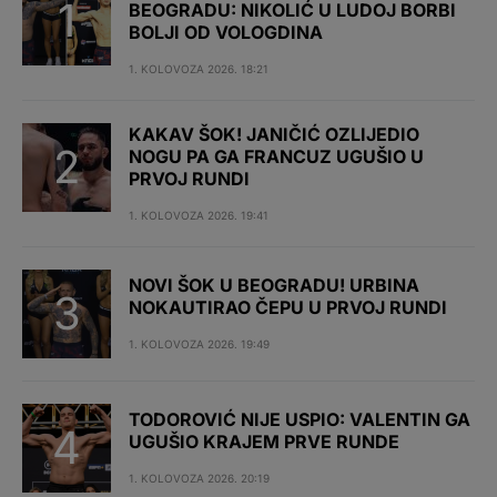
BEOGRADU: NIKOLIĆ U LUDOJ BORBI
BOLJI OD VOLOGDINA
1. KOLOVOZA 2026. 18:21
KAKAV ŠOK! JANIČIĆ OZLIJEDIO
NOGU PA GA FRANCUZ UGUŠIO U
PRVOJ RUNDI
1. KOLOVOZA 2026. 19:41
NOVI ŠOK U BEOGRADU! URBINA
NOKAUTIRAO ČEPU U PRVOJ RUNDI
1. KOLOVOZA 2026. 19:49
TODOROVIĆ NIJE USPIO: VALENTIN GA
UGUŠIO KRAJEM PRVE RUNDE
1. KOLOVOZA 2026. 20:19