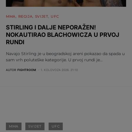
MMA
REGIJA
SVIJET
UFC
STIRLING I DALJE NEPORAŽEN!
NOKAUTIRAO BLACHOWICZA U PRVOJ
RUNDI
Navajo Stirling je u beogradskoj areni pokazao da spada u
sam vrh poluteške kategorije. U prvoj rundi je…
AUTOR
FIGHTROOM
1. KOLOVOZA 2026. 21:10
MMA
SVIJET
UFC