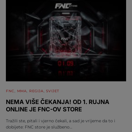
FNC
MMA
REGIJA
SVIJET
NEMA VIŠE ČEKANJA! OD 1. RUJNA
ONLINE JE FNC-OV STORE
Tražili ste, pitali i vjerno čekali, a sad je vrijeme da to i
dobijete: FNC store je službeno…