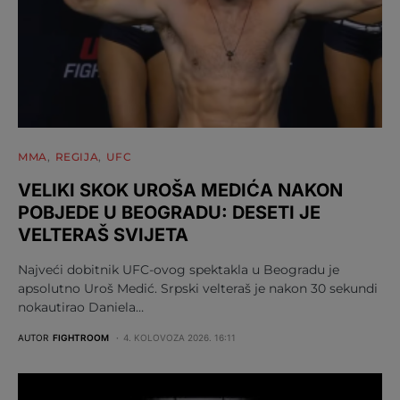
MMA
REGIJA
UFC
VELIKI SKOK UROŠA MEDIĆA NAKON
POBJEDE U BEOGRADU: DESETI JE
VELTERAŠ SVIJETA
Najveći dobitnik UFC-ovog spektakla u Beogradu je
apsolutno Uroš Medić. Srpski velteraš je nakon 30 sekundi
nokautirao Daniela…
AUTOR
FIGHTROOM
4. KOLOVOZA 2026. 16:11