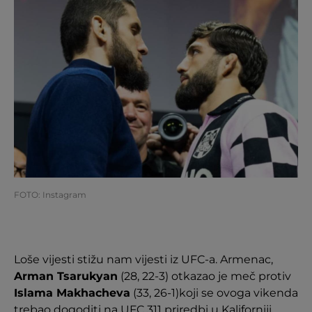
FOTO: Instagram
Loše vijesti stižu nam vijesti iz UFC-a. Armenac,
Arman Tsarukyan
(28, 22-3) otkazao je meč protiv
Islama Makhacheva
(33, 26-1)koji se ovoga vikenda
trebao dogoditi na UFC 311 priredbi u Kaliforniji.