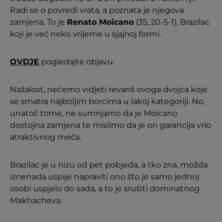
Radi se o povredi vrata, a poznata je njegova
zamjena. To je
Renato Moicano
(35, 20-5-1), Brazilac
koji je već neko vrijeme u sjajnoj formi.
OVDJE
pogledajte objavu.
Nažalost, nećemo vidjeti revanš ovoga dvojca koje
se smatra najboljim borcima u lakoj kategoriji. No,
unatoč tome, ne sumnjamo da je Moicano
dostojna zamjena te mislimo da je on garancija vrlo
atraktivnog meča.
Brazilac je u nizu od pet pobjeda, a tko zna, možda
iznenada uspije napraviti ono što je samo jednoj
osobi uspjelo do sada, a to je srušiti dominatnog
Makhacheva.