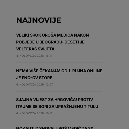
NAJNOVIJE
VELIKI SKOK UROŠA MEDIĆA NAKON
POBJEDE U BEOGRADU: DESETI JE
VELTERAŠ SVIJETA
4. KOLOVOZA 2026. 16:11
NEMA VIŠE ČEKANJA! OD 1. RUJNA ONLINE
JE FNC-OV STORE
4. KOLOVOZA 2026. 12:07
SJAJNA VIJEST ZA HRGOVIĆA! PROTIV
ITAUME SE BORI ZA UPRAŽNJENU TITULU
4. KOLOVOZA 2026. 10:11
NOKAUT IZ SNOVA! UROŠ MEDIĆ ZA 30