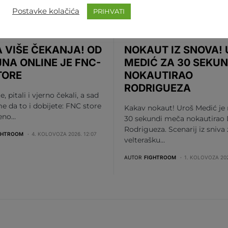
Postavke kolačića
PRIHVATI
MA
REGIJA
SVIJET
MMA
REGIJA
UFC
 VIŠE ČEKANJA! OD
NOKAUT IZ SNOVA!
JNA ONLINE JE FNC-
MEDIĆ ZA 30 SEKUN
TORE
NOKAUTIRAO
RODRIGUEZA
te, pitali i vjerno čekali, a sad
me da to i dobijete: FNC store
Kakav nokaut! Uroš Medić je
beno…
30 sekundi meča nokautirao 
Rodrigueza. Scenarij iz sniva
GHTROOM
4. KOLOVOZA 2026. 12:07
velterašku…
AUTOR
FIGHTROOM
1. KOLOVOZA 202