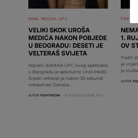
MMA
REGIJA
UFC
FNC
M
VELIKI SKOK UROŠA
NEMA
MEDIĆA NAKON POBJEDE
1. RU
U BEOGRADU: DESETI JE
OV S
VELTERAŠ SVIJETA
Tražili s
je vrije
Najveći dobitnik UFC-ovog spektakla
je služ
u Beogradu je apsolutno Uroš Medić.
Srpski velteraš je nakon 30 sekundi
AUTOR
FI
nokautirao Daniela…
AUTOR
FIGHTROOM
4. KOLOVOZA 2026. 16:11