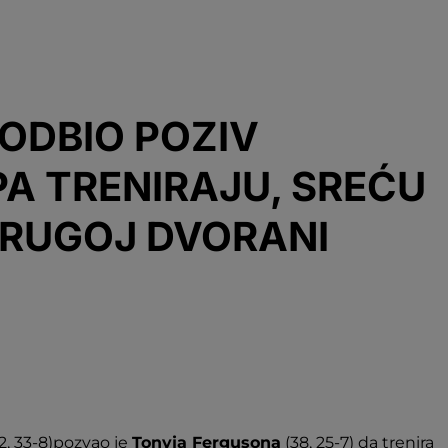
ODBIO POZIV
PA TRENIRAJU, SREĆU
DRUGOJ DVORANI
2, 33-8)pozvao je
Tonyja Fergusona
(38, 25-7) da trenira