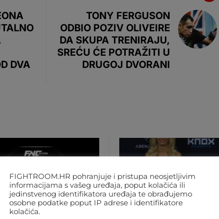
LEONA
TONY FERGUSON
UTALNO
ODBIO POZIV OLIVEIRE
A
DA SKUPA TRENIRAJU,
SREĆU ĆE POTRAŽITI U
OD DVA
DRUGOJ DVORANI
FIGHTROOM.HR pohranjuje i pristupa neosjetljivim
informacijama s vašeg uređaja, poput kolačića ili
jedinstvenog identifikatora uređaja te obrađujemo
osobne podatke poput IP adrese i identifikatore
kolačića.