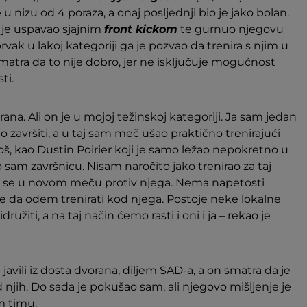
 u nizu od 4 poraza, a onaj posljednji bio je jako bolan.
a je uspavao sjajnim
front kickom
te gurnuo njegovu
prvak u lakoj kategoriji ga je pozvao da trenira s njim u
atra da to nije dobro, jer ne isključuje mogućnost
ti.
ana. Ali on je u mojoj težinskoj kategoriji. Ja sam jedan
io završiti, a u taj sam meč ušao praktično trenirajući
loš, kao Dustin Poirier koji je samo ležao nepokretno u
o sam završnicu. Nisam naročito jako trenirao za taj
im se u novom meču protiv njega. Nema napetosti
me da odem trenirati kod njega. Postoje neke lokalne
žiti, a na taj način ćemo rasti i oni i ja – rekao je
javili iz dosta dvorana, diljem SAD-a, a on smatra da je
d njih. Do sada je pokušao sam, ali njegovo mišljenje je
m timu.