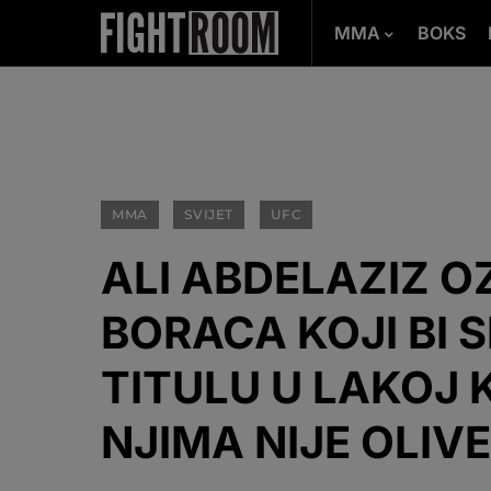
MMA
BOKS
MMA
SVIJET
UFC
ALI ABDELAZIZ O
BORACA KOJI BI S
TITULU U LAKOJ 
NJIMA NIJE OLIV