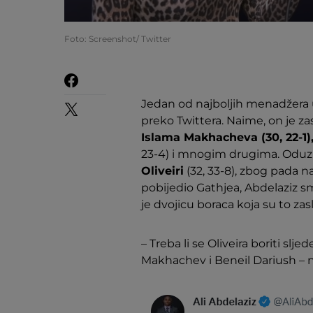
Foto: Screenshot/ Twitter
Jedan od najboljih menadžera
preko Twittera. Naime, on je 
Islama Makhacheva (30, 22-1),
23-4) i mnogim drugima. Oduz
Oliveiri
(32, 33-8), zbog pada n
pobijedio Gathjea, Abdelaziz sma
je dvojicu boraca koja su to zas
– Treba li se Oliveira boriti slj
Makhachev i Beneil Dariush – n