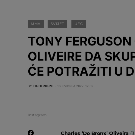
MMA
SVIJET
UFC
TONY FERGUSON 
OLIVEIRE DA SKU
ĆE POTRAŽITI U 
BY
FIGHTROOM
16. SVIBNJA 2022. 12:35
Instagram
Charles ‘Do Bronx’ Oliveira
(3