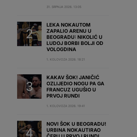
31. SRPNJA 2026. 13:05
LEKA NOKAUTOM
ZAPALIO ARENU U
BEOGRADU: NIKOLIĆ U
LUDOJ BORBI BOLJI OD
VOLOGDINA
1. KOLOVOZA 2026. 18:21
KAKAV ŠOK! JANIČIĆ
OZLIJEDIO NOGU PA GA
FRANCUZ UGUŠIO U
PRVOJ RUNDI
1. KOLOVOZA 2026. 19:41
NOVI ŠOK U BEOGRADU!
URBINA NOKAUTIRAO
ČEPU U PRVOJ RUNDI