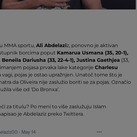
 u MMA sportu,
Ali Abdelazi
z, ponovno je aktivan
zastupnik borcima poput
Kamarua Usmana (35, 20-1),
 Beneila Dariusha (33, 22-4-1), Justina Gaethjea
(33,
imanjem pojasa prvaka lake kategorije
Charlesu
a vagi, pojas je ostao upražnjen. Unatoč tome što je
tra da Oliveira nije zaslužio boriti se za pojas. Označio
lužila više od ‘Do Bronxa’.
edeći za titulu? Po meni to više zaslužuju Islam
apisao je Abdelaziz preko Twittera.