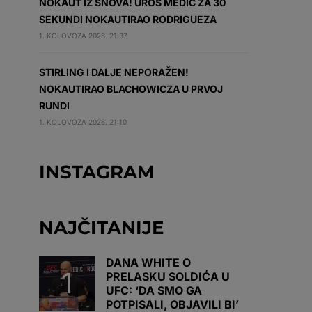
NOKAUT IZ SNOVA! UROŠ MEDIĆ ZA 30
SEKUNDI NOKAUTIRAO RODRIGUEZA
1. KOLOVOZA 2026. 21:37
STIRLING I DALJE NEPORAŽEN!
NOKAUTIRAO BLACHOWICZA U PRVOJ
RUNDI
1. KOLOVOZA 2026. 21:10
INSTAGRAM
NAJČITANIJE
DANA WHITE O
PRELASKU SOLDIĆA U
UFC: ‘DA SMO GA
POTPISALI, OBJAVILI BI’