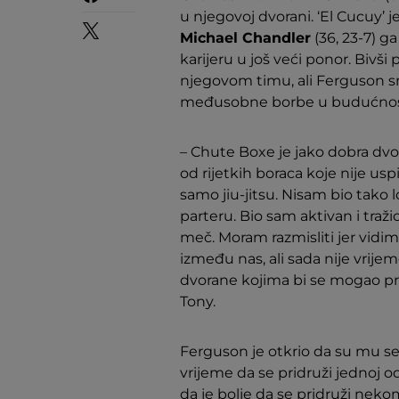
u njegovoj dvorani. ‘El Cucuy’ je
Michael Chandler
(36, 23-7) g
karijeru u još veći ponor. Bivši 
njegovom timu, ali Ferguson sm
međusobne borbe u budućnos
– Chute Boxe je jako dobra dvor
od rijetkih boraca koje nije usp
samo jiu-jitsu. Nisam bio tako 
parteru. Bio sam aktivan i traži
meč. Moram razmisliti jer vid
između nas, ali sada nije vrije
dvorane kojima bi se mogao pridru
Tony.
Ferguson je otkrio da su mu se 
vrijeme da se pridruži jednoj o
da je bolje da se pridruži neko