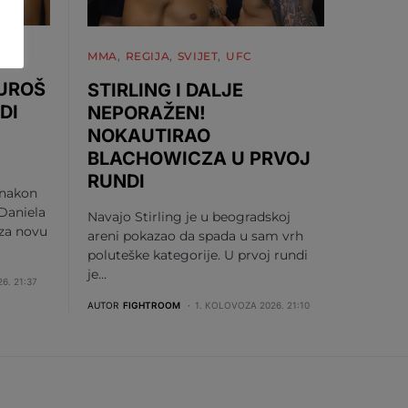
MMA
REGIJA
SVIJET
UFC
 UROŠ
STIRLING I DALJE
DI
NEPORAŽEN!
NOKAUTIRAO
BLACHOWICZA U PRVOJ
RUNDI
 nakon
Daniela
Navajo Stirling je u beogradskoj
 za novu
areni pokazao da spada u sam vrh
poluteške kategorije. U prvoj rundi
je…
6. 21:37
AUTOR
FIGHTROOM
1. KOLOVOZA 2026. 21:10