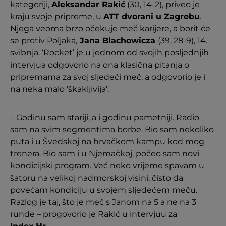
kategoriji,
Aleksandar Rakić
(30, 14-2), priveo je
kraju svoje pripreme, u
ATT dvorani u Zagrebu
.
Njega veoma brzo očekuje meč karijere, a borit će
se protiv Poljaka,
Jana Blachowicza
(39, 28-9), 14.
svibnja. ‘Rocket’ je u jednom od svojih posljednjih
intervjua odgovorio na ona klasična pitanja o
pripremama za svoj sljedeći meč, a odgovorio je i
na neka malo ‘škakljivija’.
– Godinu sam stariji, a i godinu pametniji. Radio
sam na svim segmentima borbe. Bio sam nekoliko
puta i u Švedskoj na hrvačkom kampu kod mog
trenera. Bio sam i u Njemačkoj, počeo sam novi
kondicijski program. Već neko vrijeme spavam u
šatoru na velikoj nadmorskoj visini, čisto da
povećam kondiciju u svojem sljedećem meču.
Razlog je taj, što je meč s Janom na 5 a ne na 3
runde – progovorio je Rakić u intervjuu za