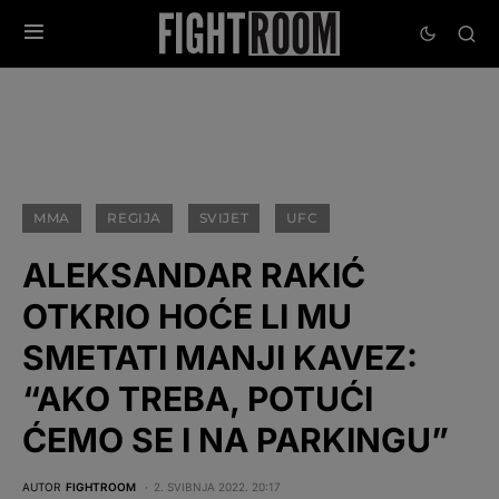
MMA
REGIJA
SVIJET
UFC
ALEKSANDAR RAKIĆ
OTKRIO HOĆE LI MU
SMETATI MANJI KAVEZ:
“AKO TREBA, POTUĆI
ĆEMO SE I NA PARKINGU”
AUTOR
FIGHTROOM
2. SVIBNJA 2022. 20:17