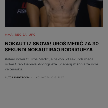
MMA
REGIJA
UFC
NOKAUT IZ SNOVA! UROŠ MEDIĆ ZA 30
SEKUNDI NOKAUTIRAO RODRIGUEZA
Kakav nokaut! Uroš Medić je nakon 30 sekundi meča
nokautirao Daniela Rodrigueza. Scenarij iz sniva za novu
velterašku…
AUTOR
FIGHTROOM
1. KOLOVOZA 2026. 21:37