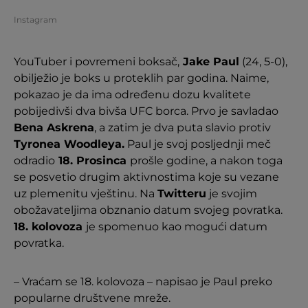
Instagram
YouTuber i povremeni boksač,
Jake Paul
(24, 5-0),
obilježio je boks u proteklih par godina. Naime,
pokazao je da ima određenu dozu kvalitete
pobijedivši dva bivša UFC borca. Prvo je savladao
Bena Askrena
, a zatim je dva puta slavio protiv
Tyronea Woodleya.
Paul je svoj posljednji meč
odradio
18. Prosinca
prošle godine, a nakon toga
se posvetio drugim aktivnostima koje su vezane
uz plemenitu vještinu. Na
Twitteru
je svojim
obožavateljima obznanio datum svojeg povratka.
18. kolovoza
je spomenuo kao mogući datum
povratka.
– Vraćam se 18. kolovoza – napisao je Paul preko
popularne društvene mreže.