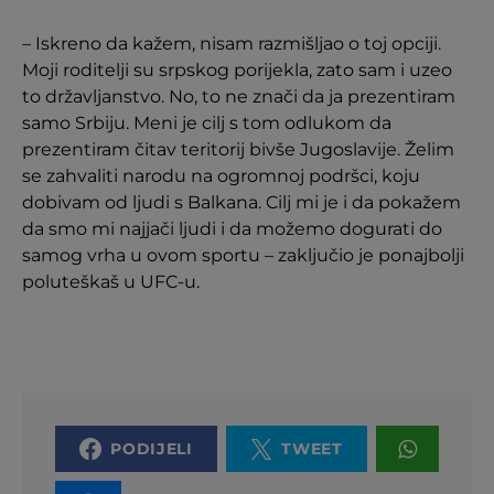
– Iskreno da kažem, nisam razmišljao o toj opciji.
Moji roditelji su srpskog porijekla, zato sam i uzeo
to državljanstvo. No, to ne znači da ja prezentiram
samo Srbiju. Meni je cilj s tom odlukom da
prezentiram čitav teritorij bivše Jugoslavije. Želim
se zahvaliti narodu na ogromnoj podršci, koju
dobivam od ljudi s Balkana. Cilj mi je i da pokažem
da smo mi najjači ljudi i da možemo dogurati do
samog vrha u ovom sportu – zaključio je ponajbolji
poluteškaš u UFC-u.
PODIJELI
TWEET