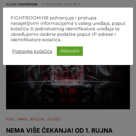
AUTOR
FIGHTROOM
4. KOLOVOZA 2026. 16:11
FIGHTROOM.HR pohranjuje i pristupa
neosjetljivim informacijama s vašeg uređaja, poput
kolačića ili jedinstvenog identifikatora uređaja te
obrađujemo osobne podatke poput IP adrese i
identifikatore kolačića.
Postavke kolačića
PRIHVATI
FNC
MMA
REGIJA
SVIJET
NEMA VIŠE ČEKANJA! OD 1. RUJNA