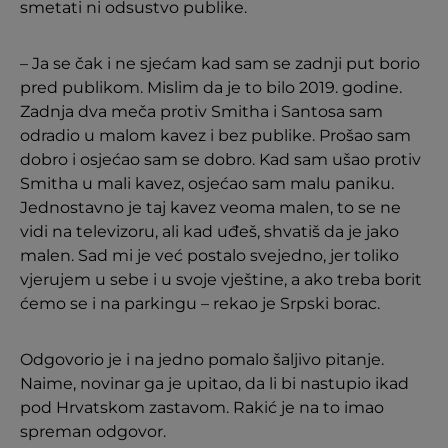
smetati ni odsustvo publike.
– Ja se čak i ne sjećam kad sam se zadnji put borio
pred publikom. Mislim da je to bilo 2019. godine.
Zadnja dva meča protiv Smitha i Santosa sam
odradio u malom kavez i bez publike. Prošao sam
dobro i osjećao sam se dobro. Kad sam ušao protiv
Smitha u mali kavez, osjećao sam malu paniku.
Jednostavno je taj kavez veoma malen, to se ne
vidi na televizoru, ali kad uđeš, shvatiš da je jako
malen. Sad mi je već postalo svejedno, jer toliko
vjerujem u sebe i u svoje vještine, a ako treba borit
ćemo se i na parkingu – rekao je Srpski borac.
Odgovorio je i na jedno pomalo šaljivo pitanje.
Naime, novinar ga je upitao, da li bi nastupio ikad
pod Hrvatskom zastavom. Rakić je na to imao
spreman odgovor.