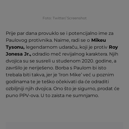
Foto: Twitter/ Screenshot
Prije par dana provuklo se i potencijalno ime za
Paulovog protivnika. Naime, radi se o
Mikeu
Tysonu,
legendarnom udaraču, koji je protiv
Roy
Jonesa Jr.,
odradio meč revijalnog karaktera. Njih
dvojica su se susreli u studenom 2020. godine, a
završilo je neriješeno. Borba s Paulom bi isto
trebala biti takva, jer je ‘Iron Mike’ već u poznim
godinama te je teško očekivati da će odraditi
ozbiljniji njih dvojica. Ono što je sigurno, prodat će
puno PPV-ova. U to zaista ne sumnjamo.