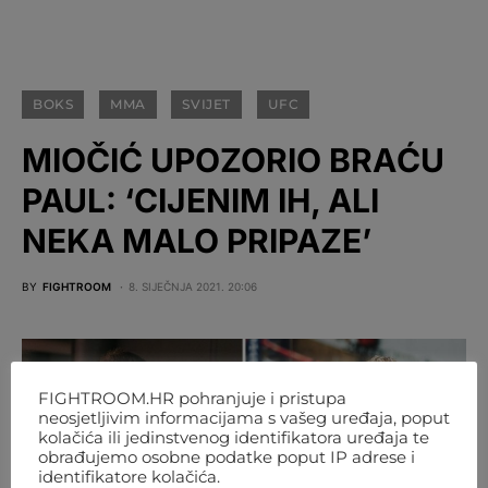
BOKS
MMA
SVIJET
UFC
MIOČIĆ UPOZORIO BRAĆU
PAUL: ‘CIJENIM IH, ALI
NEKA MALO PRIPAZE’
BY
FIGHTROOM
8. SIJEČNJA 2021. 20:06
FIGHTROOM.HR pohranjuje i pristupa
neosjetljivim informacijama s vašeg uređaja, poput
kolačića ili jedinstvenog identifikatora uređaja te
obrađujemo osobne podatke poput IP adrese i
identifikatore kolačića.