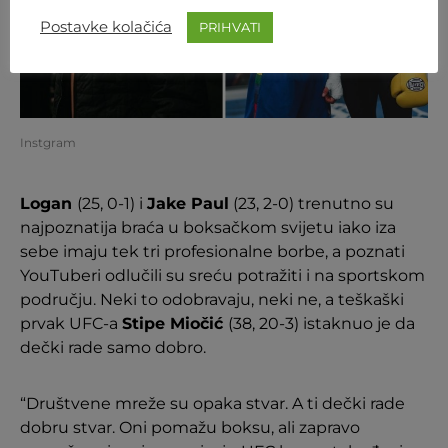
Postavke kolačića
PRIHVATI
Instgram
Logan
(25, 0-1) i
Jake Paul
(23, 2-0) trenutno su
najpoznatija braća u boksačkom svijetu iako iza
sebe imaju tek tri profesionalne borbe, a poznati
YouTuberi odlučili su sreću potražiti i na sportskom
području. Neki to odobravaju, neki ne, a teškaški
prvak UFC-a
Stipe Miočić
(38, 20-3) istaknuo je da
dečki rade samo dobro.
“Društvene mreže su opaka stvar. A ti dečki rade
dobru stvar. Oni pomažu boksu, ali zapravo