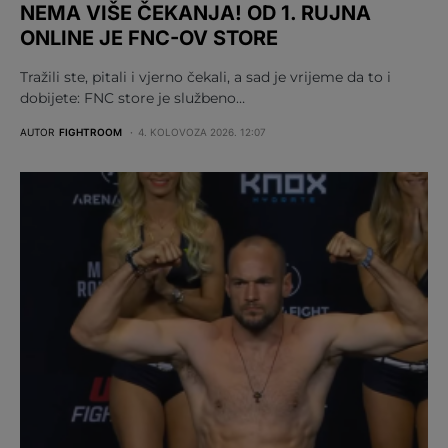
NEMA VIŠE ČEKANJA! OD 1. RUJNA
ONLINE JE FNC-OV STORE
Tražili ste, pitali i vjerno čekali, a sad je vrijeme da to i
dobijete: FNC store je službeno…
AUTOR
FIGHTROOM
4. KOLOVOZA 2026. 12:07