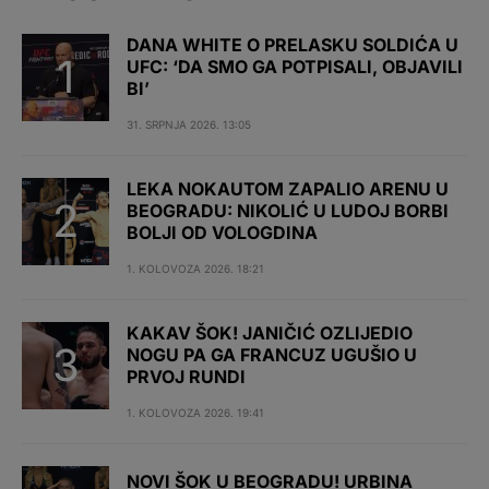
DANA WHITE O PRELASKU SOLDIĆA U
UFC: ‘DA SMO GA POTPISALI, OBJAVILI
BI’
31. SRPNJA 2026. 13:05
LEKA NOKAUTOM ZAPALIO ARENU U
BEOGRADU: NIKOLIĆ U LUDOJ BORBI
BOLJI OD VOLOGDINA
1. KOLOVOZA 2026. 18:21
KAKAV ŠOK! JANIČIĆ OZLIJEDIO
NOGU PA GA FRANCUZ UGUŠIO U
PRVOJ RUNDI
1. KOLOVOZA 2026. 19:41
NOVI ŠOK U BEOGRADU! URBINA