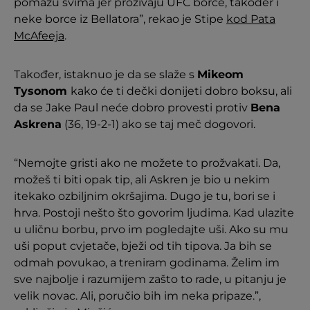
pomažu svima jer prozivaju UFC borce, također i
neke borce iz Bellatora”, rekao je Stipe
kod Pata
McAfeeja
.
Također, istaknuo je da se slaže s
Mikeom
Tysonom
kako će ti dečki donijeti dobro boksu, ali
da se Jake Paul neće dobro provesti protiv
Bena
Askrena
(36, 19-2-1) ako se taj meč dogovori.
“Nemojte gristi ako ne možete to prožvakati. Da,
možeš ti biti opak tip, ali Askren je bio u nekim
itekako ozbiljnim okršajima. Dugo je tu, bori se i
hrva. Postoji nešto što govorim ljudima. Kad ulazite
u uličnu borbu, prvo im pogledajte uši. Ako su mu
uši poput cvjetače, bježi od tih tipova. Ja bih se
odmah povukao, a treniram godinama. Želim im
sve najbolje i razumijem zašto to rade, u pitanju je
velik novac. Ali, poručio bih im neka pripaze.”,