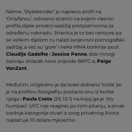
Naime, ‘Stylebender’ je napravio profil na
‘Onlyfansu’, odnosno stranici na kojem vlasnici
profila dijele privatni sadržaj pretplatnicima za
određenu naknadu. Stranica je to bez cenzure pa
se velikim dijelom tu nalazi svojevrsni pornografski
sadržaj, a već su ‘gore’ i neke MMA borkinje pout
Claudije Gadelhe
i
Jessice Penne
, dok mnogi
zazivaju dolazak nove zvijezde BKFC-a,
Paige
VanZant
.
Međutim, očigledno je da Israel dobrano ‘trolla’ jer
je na profilnu fotografiju postavio onu iz borbe
njega i
Paula
Coste
(29, 13-1) na kojoj ga je ‘dry
humpao’. UFC nije reagirao po tom pitanju, a prvak
srednje kategorije stvari iz svog privatnog života
naplaćuje 10 dolara mjesečno.