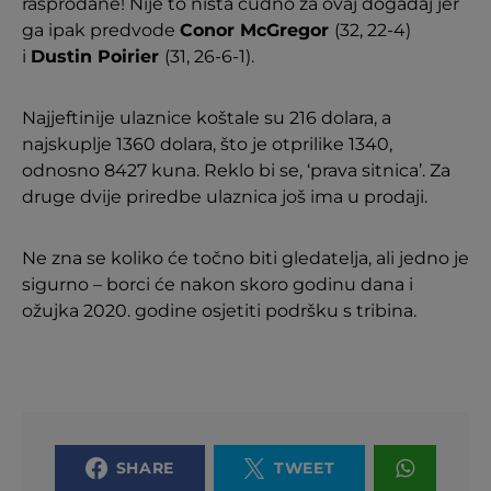
rasprodane! Nije to ništa čudno za ovaj događaj jer
ga ipak predvode
Conor McGregor
(32, 22-4)
i
Dustin Poirier
(31, 26-6-1).
Najjeftinije ulaznice koštale su 216 dolara, a
najskuplje 1360 dolara, što je otprilike 1340,
odnosno 8427 kuna. Reklo bi se, ‘prava sitnica’. Za
druge dvije priredbe ulaznica još ima u prodaji.
Ne zna se koliko će točno biti gledatelja, ali jedno je
sigurno – borci će nakon skoro godinu dana i
ožujka 2020. godine osjetiti podršku s tribina.
SHARE
TWEET