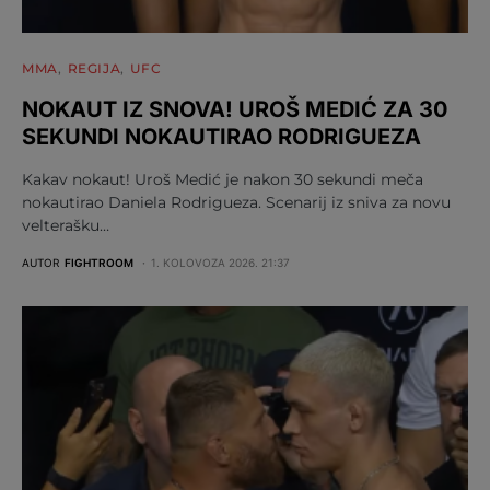
MMA
REGIJA
UFC
NOKAUT IZ SNOVA! UROŠ MEDIĆ ZA 30
SEKUNDI NOKAUTIRAO RODRIGUEZA
Kakav nokaut! Uroš Medić je nakon 30 sekundi meča
nokautirao Daniela Rodrigueza. Scenarij iz sniva za novu
velterašku…
AUTOR
FIGHTROOM
1. KOLOVOZA 2026. 21:37