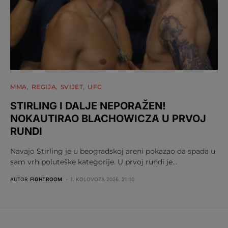
MMA
REGIJA
SVIJET
UFC
STIRLING I DALJE NEPORAŽEN!
NOKAUTIRAO BLACHOWICZA U PRVOJ
RUNDI
Navajo Stirling je u beogradskoj areni pokazao da spada u
sam vrh poluteške kategorije. U prvoj rundi je…
AUTOR
FIGHTROOM
1. KOLOVOZA 2026. 21:10