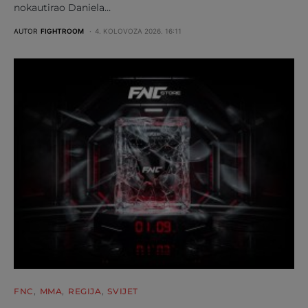
nokautirao Daniela…
AUTOR
FIGHTROOM
4. KOLOVOZA 2026. 16:11
FNC
MMA
REGIJA
SVIJET