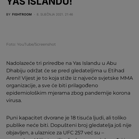
YAS ISLANDU!
BY
FIGHTROOM
8. SIJEČNJA 2021. 21:46
Foto: YouTube/Screenshot
Nadolazeće tri priredbe na Yas Islandu u Abu
Dhabiju održat će se pred gledateljima u Etihad
Areni! Vijest je to koja stiže iz najveće svjetske MMA
organizacije, a sve će biti prilagođeno
epidemiološkim mjerama zbog pandemije korona
virusa.
Puni kapacitet dvorane je 18 tisuća ljudi, ali toliko
publike neće biti. Dopušteni broj gledatelja još nije
objavljen, a ulaznice za UFC 257 već su –