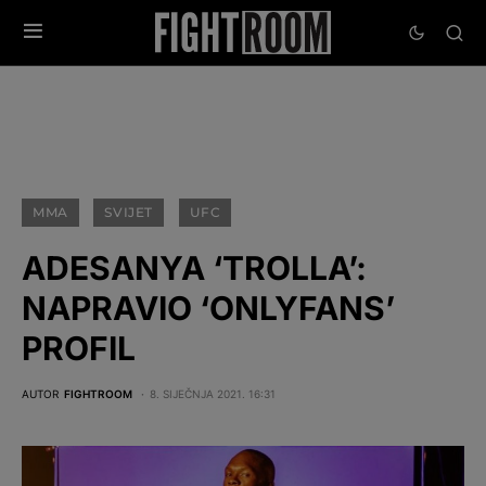
MMA
SVIJET
UFC
ADESANYA ‘TROLLA’:
NAPRAVIO ‘ONLYFANS’
PROFIL
AUTOR
FIGHTROOM
8. SIJEČNJA 2021. 16:31