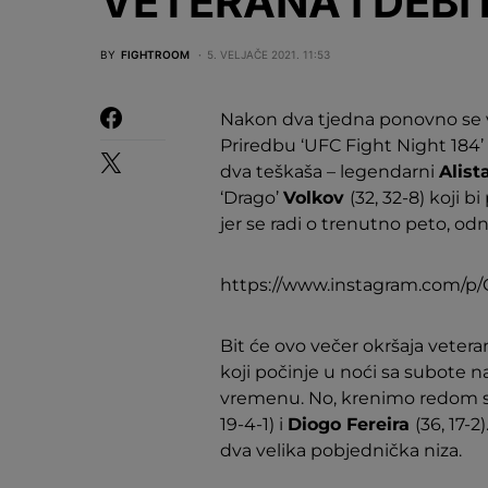
VETERANA I DEB
BY
FIGHTROOM
5. VELJAČE 2021. 11:53
Nakon dva tjedna ponovno se v
Priredbu ‘UFC Fight Night 184
dva teškaša – legendarni
Alist
‘Drago’
Volkov
(32, 32-8) koji 
jer se radi o trenutno peto, o
https://www.instagram.com/p
Bit će ovo večer okršaja vetera
koji počinje u noći sa subote na
vremenu. No, krenimo redom s
19-4-1) i
Diogo Fereira
(36, 17-2
dva velika pobjednička niza.