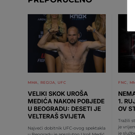
MMA
REGIJA
UFC
FNC
M
VELIKI SKOK UROŠA
NEMA
MEDIĆA NAKON POBJEDE
1. RU
U BEOGRADU: DESETI JE
OV S
VELTERAŠ SVIJETA
Tražili s
je vrije
Najveći dobitnik UFC-ovog spektakla
je služ
u Beogradu je apsolutno Uroš Medić.