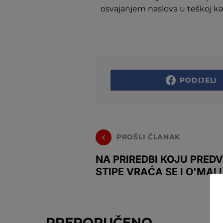
osvajanjem naslova u teškoj kat
PODIJELI
PROŠLI ČLANAK
NA PRIREDBI KOJU PREDV
STIPE VRAĆA SE I O'MAL
PREPORUČENO