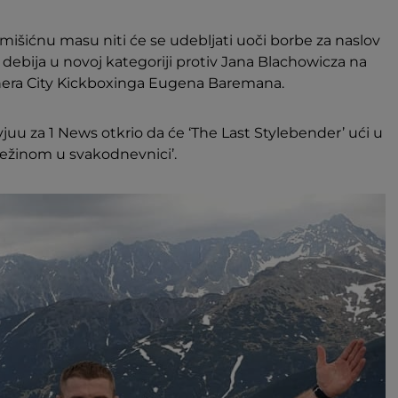
mišićnu masu niti će se udebljati uoči borbe za naslov
i debija u novoj kategoriji protiv Jana Blachowicza na
nera City Kickboxinga Eugena Baremana.
u za 1 News otkrio da će ‘The Last Stylebender’ ući u
ežinom u svakodnevnici’.