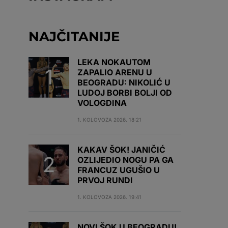
NAJČITANIJE
LEKA NOKAUTOM
ZAPALIO ARENU U
BEOGRADU: NIKOLIĆ U
LUDOJ BORBI BOLJI OD
VOLOGDINA
1. KOLOVOZA 2026. 18:21
KAKAV ŠOK! JANIČIĆ
OZLIJEDIO NOGU PA GA
FRANCUZ UGUŠIO U
PRVOJ RUNDI
1. KOLOVOZA 2026. 19:41
NOVI ŠOK U BEOGRADU!