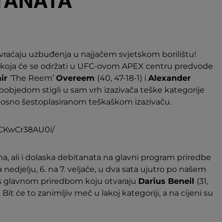
ITANATA
raćaju uzbuđenja u najjačem svjetskom borilištu!
’ koja će se održati u UFC-ovom APEX centru predvode
air
‘The Reem’
Overeem
(40, 47-18-1) i
Alexander
bi pobjedom stigli u sam vrh izazivača teške kategorije
dnosno šestoplasiranom teškaškom izazivaču.
/CKwCr38AU0i/
na, ali i dolaska debitanata na glavni program priredbe
 nedjelju, 6. na 7. veljače, u dva sata ujutro po našem
 glavnom priredbom koju otvaraju
Darius Beneil
(31,
). Bit će to zanimljiv meč u lakoj kategoriji, a na cijeni su