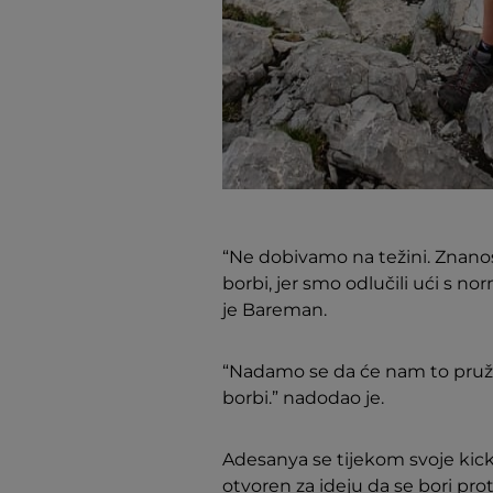
“Ne dobivamo na težini. Znanost
borbi, jer smo odlučili ući s 
je Bareman.
“Nadamo se da će nam to pruži
borbi.” nadodao je.
Adesanya se tijekom svoje kickb
otvoren za ideju da se bori prot