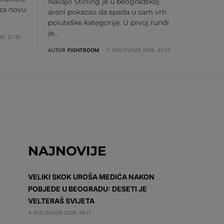
Navajo Stirling je u beogradskoj
 za novu
areni pokazao da spada u sam vrh
poluteške kategorije. U prvoj rundi
je…
6. 21:37
AUTOR
FIGHTROOM
1. KOLOVOZA 2026. 21:10
NAJNOVIJE
VELIKI SKOK UROŠA MEDIĆA NAKON
POBJEDE U BEOGRADU: DESETI JE
VELTERAŠ SVIJETA
4. KOLOVOZA 2026. 16:11