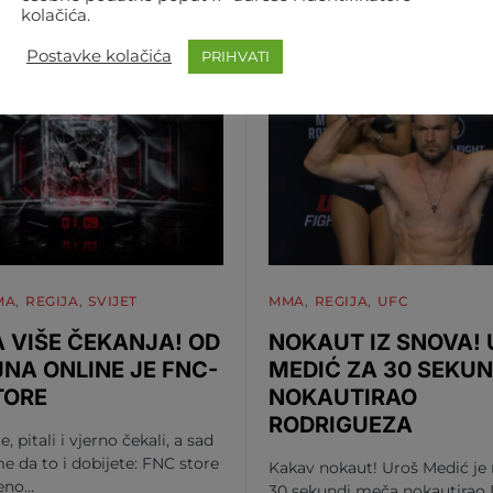
kolačića.
Postavke kolačića
PRIHVATI
MA
REGIJA
SVIJET
MMA
REGIJA
UFC
 VIŠE ČEKANJA! OD
NOKAUT IZ SNOVA!
JNA ONLINE JE FNC-
MEDIĆ ZA 30 SEKUN
TORE
NOKAUTIRAO
RODRIGUEZA
te, pitali i vjerno čekali, a sad
me da to i dobijete: FNC store
Kakav nokaut! Uroš Medić je
beno…
30 sekundi meča nokautirao 