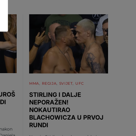
MMA
REGIJA
SVIJET
UFC
 UROŠ
STIRLING I DALJE
DI
NEPORAŽEN!
NOKAUTIRAO
BLACHOWICZA U PRVOJ
RUNDI
 nakon
Daniela