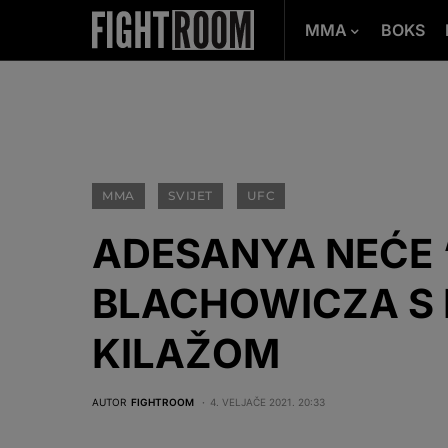
MMA
BOKS
MMA
SVIJET
UFC
ADESANYA NEĆE ‘
BLACHOWICZA S
KILAŽOM
AUTOR
FIGHTROOM
4. VELJAČE 2021. 20:33