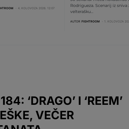
Rodrigueza. Scenarij iz sniva
GHTROOM
4. KOLOVOZA 2026. 12:07
velterašku…
AUTOR
FIGHTROOM
1. KOLOVOZA 202
184: ‘DRAGO’ I ‘REEM’
TEŠKE, VEČER