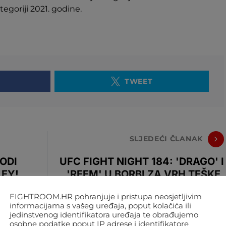
egoriji 2021. godine.
TWEET
SLJEDEĆI ČLANAK
ODI
UFC FIGHT NIGHT 184: 'DRAGO' I
LEY!
'REEM' U BORBI ZA VRH TEŠKE,
VEČER VETERANA I DEBITANATA
FIGHTROOM.HR pohranjuje i pristupa neosjetljivim
informacijama s vašeg uređaja, poput kolačića ili
jedinstvenog identifikatora uređaja te obrađujemo
osobne podatke poput IP adrese i identifikatore