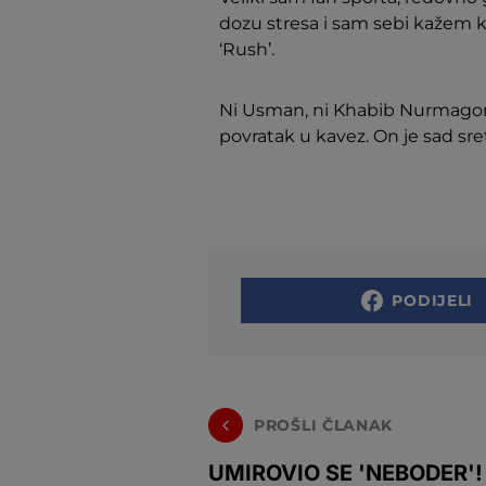
dozu stresa i sam sebi kažem k
‘Rush’.
Ni Usman, ni Khabib Nurmagome
povratak u kavez. On je sad sre
PODIJELI
PROŠLI ČLANAK
UMIROVIO SE 'NEBODER'!