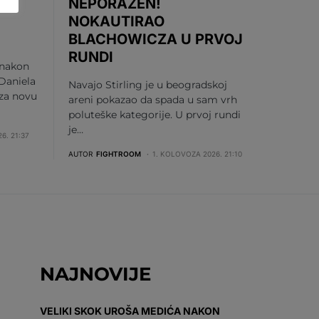
DI
NEPORAŽEN!
NOKAUTIRAO
BLACHOWICZA U PRVOJ
RUNDI
 nakon
Daniela
Navajo Stirling je u beogradskoj
 za novu
areni pokazao da spada u sam vrh
poluteške kategorije. U prvoj rundi
je…
6. 21:37
AUTOR
FIGHTROOM
1. KOLOVOZA 2026. 21:10
NAJNOVIJE
VELIKI SKOK UROŠA MEDIĆA NAKON