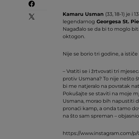
Kamaru Usman
(33, 18-1) je 
legendarnog
Georgesa St. Pie
Nagađalo se da bi to moglo bit
oktogon.
Nije se borio tri godine, a istič
– Vratiti se i žrtvovati tri mj
protiv Usmana? To nije nešto š
bi me natjeralo na povratak na
Pokušajte se staviti na moje mje
Usmana, morao bih napustiti dr
pronaći kamp, a onda tamo dov
na što sam spreman – objasnio 
https://www.instagram.com/p/