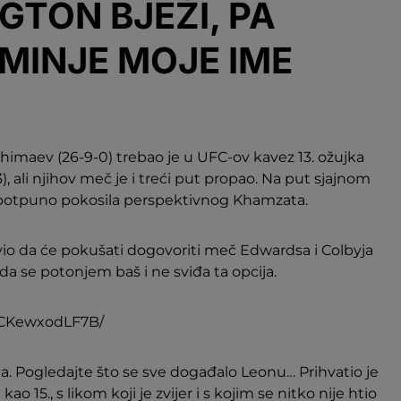
TON BJEŽI, PA
OMINJE MOJE IME
maev (26-9-0) trebao je u UFC-ov kavez 13. ožujka
, ali njihov meč je i treći put propao. Na put sjajnom
je potpuno pokosila perspektivnog Khamzata.
io da će pokušati dogovoriti meč Edwardsa i Colbyja
e da se potonjem baš i ne sviđa ta opcija.
/CKewxodLF7B/
la. Pogledajte što se sve događalo Leonu… Prihvatio je
ao 15., s likom koji je zvijer i s kojim se nitko nije htio