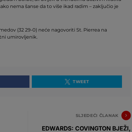
ako nema šanse da to više ikad radim – zaključio je
dov (32 29-0) neće nagovoriti St. Pierrea na
tni umirovljenik.
TWEET
SLJEDEĆI ČLANAK
EDWARDS: COVINGTON BJEŽI,