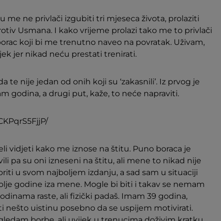
 me ne privlači izgubiti tri mjeseca života, prolaziti
rotiv Usmana. I kako vrijeme prolazi tako me to privlači
borac koji bi me trenutno naveo na povratak. Uživam,
jek jer nikad neću prestati trenirati.
 te nije jedan od onih koji su ‘zakasnili’. Iz prvog je
 godina, a drugi put, kaže, to neće napraviti.
CKPqrS5FjjP/
eli vidjeti kako me iznose na štitu. Puno boraca je
li pa su oni izneseni na štitu, ali mene to nikad nije
boriti u svom najboljem izdanju, a sad sam u situaciji
bolje godine iza mene. Mogle bi biti i takav se nemam
godinama raste, ali fizički padaš. Imam 39 godina,
ti nešto uistinu posebno da se uspijem motivirati.
 gledam borbe, ali uvijek u trenucima doživim kratku