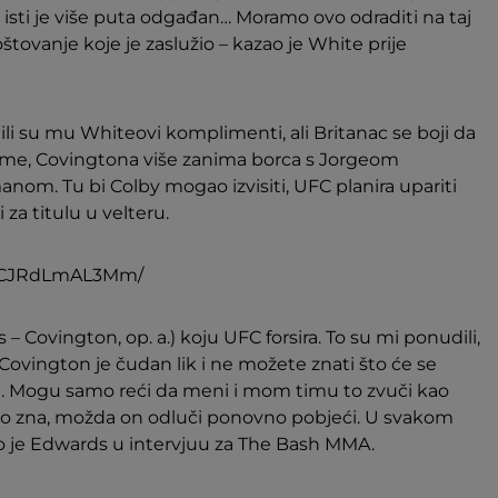
 a isti je više puta odgađan… Moramo ovo odraditi na taj
tovanje koje je zaslužio – kazao je White prije
ili su mu Whiteovi komplimenti, ali Britanac se boji da
aime, Covingtona više zanima borca s Jorgeom
om. Tu bi Colby mogao izvisiti, UFC planira upariti
za titulu u velteru.
p/CJRdLmAL3Mm/
– Covington, op. a.) koju UFC forsira. To su mi ponudili,
Covington je čudan lik i ne možete znati što će se
ti. Mogu samo reći da meni i mom timu to zvuči kao
i tko zna, možda on odluči ponovno pobjeći. U svakom
ao je Edwards u intervjuu za The Bash MMA.