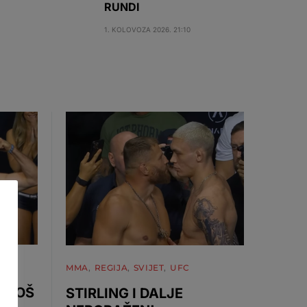
RUNDI
1. KOLOVOZA 2026. 21:10
MMA
REGIJA
SVIJET
UFC
 UROŠ
STIRLING I DALJE