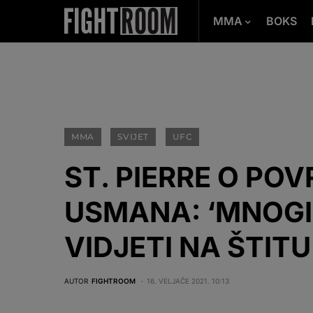
MMA
BOKS
MMA
SVIJET
UFC
ST. PIERRE O POV
USMANA: ‘MNOGI 
VIDJETI NA ŠTITU
AUTOR
FIGHTROOM
16. VELJAČE 2021. 10:13