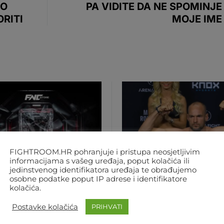
IO
PA VIDITE DA NE SPOMINJE
ORITI
MOJE IME
FIGHTROOM.HR pohranjuje i pristupa neosjetljivim
informacijama s vašeg uređaja, poput kolačića ili
jedinstvenog identifikatora uređaja te obrađujemo
osobne podatke poput IP adrese i identifikatore
kolačića.
MA
REGIJA
SVIJET
MMA
REGIJA
UFC
Postavke kolačića
PRIHVATI
 VIŠE ČEKANJA! OD
NOKAUT IZ SNOVA!