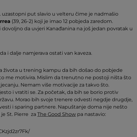
i 13. uzastopni put slavio u velteru čime je nadmašio
rrea
(39, 26-2) koji je imao 12 pobjeda zaredom.
i dovoljno da uvjeri Kanađanina na još jedan povratak u
e da i dalje namjerava ostati van kaveza.
eseca života u trening kampu da bih došao do pobjede
to me motivira. Mislim da trenutno ne postoji ništa što
tjecanju. Nemam više motivacije za takvo što.
sto i vratiti se. Za početak, da bih se borio protiv
žavu. Morao bih svoje trenere odvesti negdje drugdje,
esti i sparing partnere. Napuštanje doma nije nešto
je St. Pierre za
The Good Show
pa nastavio:
CKzjd2zr7Fk/