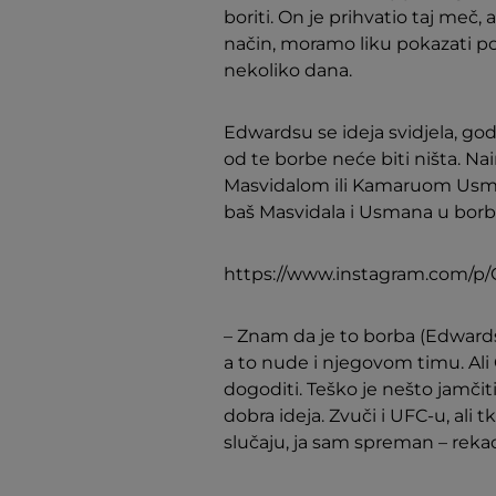
boriti. On je prihvatio taj meč,
način, moramo liku pokazati poš
nekoliko dana.
Edwardsu se ideja svidjela, god
od te borbe neće biti ništa. N
Masvidalom ili Kamaruom Usman
baš Masvidala i Usmana u borbi 
https://www.instagram.com/
– Znam da je to borba (Edwards 
a to nude i njegovom timu. Ali 
dogoditi. Teško je nešto jamči
dobra ideja. Zvuči i UFC-u, al
slučaju, ja sam spreman – rek