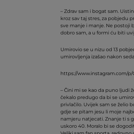
– Zdrav sam i bogat sam. Uistinu
kroz sav taj stres, za pobjedu p
sve manje i manje. Ne postoji 
dobro sam, a u formi ću biti uvi
Umirovio se u nizu od 13 pobjeda
umirovljenja izašao nakon sedam
https://www.instagram.com/p/
– Čini mi se kao da puno ljudi ž
čekalo predugo da bi se umirovi
privlačilo. Uvijek sam se želio 
gdje se pitam jesu li moje naj
namjeru natjecati. Znanje ti s 
uskoro 40. Moralo bi se dogodi
Veliki sam fan sporta, redovno