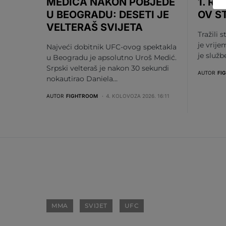
MEDIĆA NAKON POBJEDE
1. RU
U BEOGRADU: DESETI JE
OV S
VELTERAŠ SVIJETA
Tražili s
je vrije
Najveći dobitnik UFC-ovog spektakla
je služ
u Beogradu je apsolutno Uroš Medić.
Srpski velteraš je nakon 30 sekundi
AUTOR
FI
nokautirao Daniela…
AUTOR
FIGHTROOM
4. KOLOVOZA 2026. 16:11
MMA
SVIJET
UFC