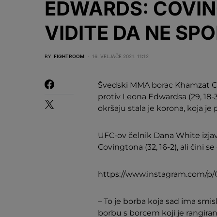
EDWARDS: COVING
VIDITE DA NE SP
BY
FIGHTROOM
16. VELJAČE 2021. 11:12
Švedski MMA borac Khamzat Chi
protiv Leona Edwardsa (29, 18-3)
okršaju stala je korona, koja 
UFC-ov čelnik Dana White izjav
Covingtona (32, 16-2), ali čini s
https://www.instagram.com/p
– To je borba koja sad ima smis
borbu s borcem koji je rangiran k