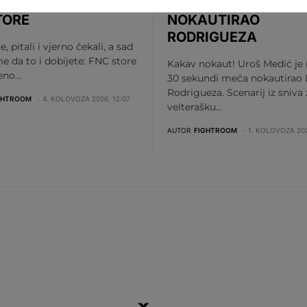
JNA ONLINE JE FNC-
MEDIĆ ZA 30 SEKUN
TORE
NOKAUTIRAO
RODRIGUEZA
te, pitali i vjerno čekali, a sad
me da to i dobijete: FNC store
Kakav nokaut! Uroš Medić je
beno…
30 sekundi meča nokautirao 
Rodrigueza. Scenarij iz sniva
GHTROOM
4. KOLOVOZA 2026. 12:07
velterašku…
AUTOR
FIGHTROOM
1. KOLOVOZA 202