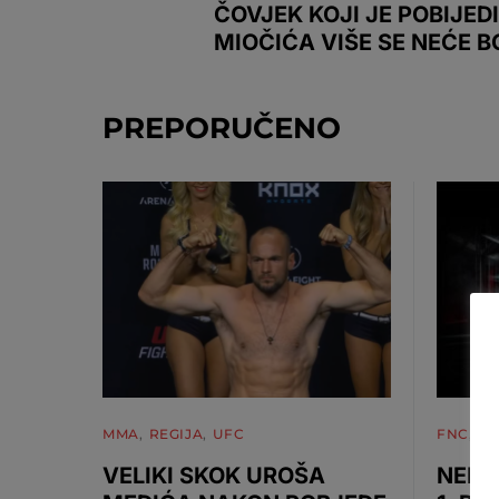
ČOVJEK KOJI JE POBIJED
MIOČIĆA VIŠE SE NEĆE B
PREPORUČENO
MMA
REGIJA
UFC
FNC
M
VELIKI SKOK UROŠA
NEMA